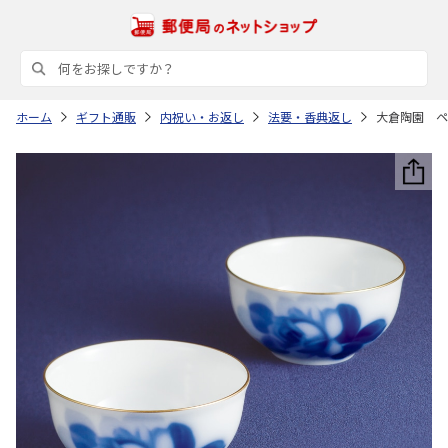
ホーム
ギフト通販
内祝い・お返し
法要・香典返し
大倉陶園 ペ