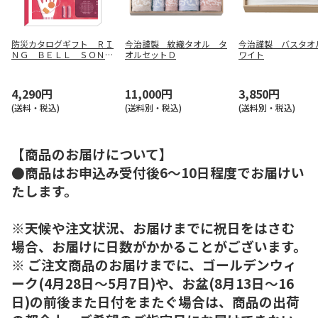
防災カタログギフト ＲＩ
今治謹製 紋織タオル タ
今治謹製 バスタオ
ＮＧ ＢＥＬＬ ＳＯＮＡ
オルセットＤ
ワイト
Ｅ サンシャインレッド
コース【慶事用】
4,290円
11,000円
3,850円
(送料・税込)
(送料別・税込)
(送料別・税込)
【商品のお届けについて】
●商品はお申込み受付後6～10日程度でお届けい
たします。
※天候や注文状況、お届けまでに祝日をはさむ
場合、お届けに日数がかかることがございます。
※ ご注文商品のお届けまでに、ゴールデンウィ
ーク(4月28日～5月7日)や、お盆(8月13日～16
日)の前後また日付をまたぐ場合は、商品の出荷