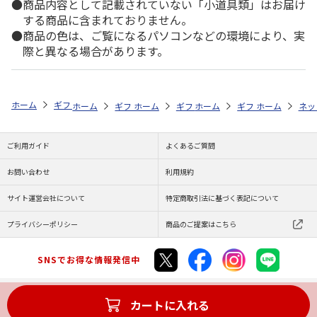
商品内容として記載されていない「小道具類」はお届け
する商品に含まれておりません。
商品の色は、ご覧になるパソコンなどの環境により、実
際と異なる場合があります。
ホーム
ギフト通販
内祝い・お返し
法要・香典返し
予算で探す（5
ホーム
ギフト通販
ホーム
お祝い・贈りもの
ギフト通販
ホーム
お祝い・贈りもの
ギフト通販
ホーム
献花・お悔や
お祝
ネッ
ご利用ガイド
よくあるご質問
お問い合わせ
利用規約
サイト運営会社について
特定商取引法に基づく表記について
プライバシーポリシー
商品のご提案はこちら
SNSでお得な情報発信中
カートに入れる
Copyright (C) JAPAN POST Co.,Ltd. All Rights Reserved.