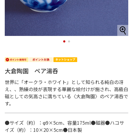
1
2
大倉陶園 ペア湯呑
世界に「オークラ・ホワイト」として知られる純白の冴
え、、熟練の技が表現する華麗な絵付けが施され、高級白
磁としての気高さに満ちている〈大倉陶園〉のペア湯呑で
す。
●サイズ（約）：φ9×5cm、容量175ml●磁器●ハコサ
イズ（約）：10×20×5cm●日本製