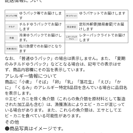
ゆうパック等でお届けしま
ゆうパケットでお届けします
す
チルドゆうパックでお届け
定形外郵便(簡易書留)でお届
します
けします
冷凍ゆうパックでお届けし
レターパックライトでお届け
ます。
します
佐川急便でのお届けとなり
ます
なお、「普通ゆうパック」の場合は表示しません。また、「夏期
のみチルドゆうパック」などとなる場合は、記号での表示はせ
ず、商品内容欄にその旨を表示しています。
アレルギー情報について
商品に「小麦」「そば」「卵」「乳」「落花生」「えび」「か
に」「くるみ」のアレルギー特定8品目を含んでいる場合に品目名
を表示します。
※エビ・カニを除く魚介類（これらの魚介類を原材料として製造
された加工品も含む）は、漁獲漁法によりエビ・カニが混じって
いる場合があります。 また、これらの魚介類は、エサとしてエ
ビ・カニを食べている可能性があります。
その他
商品写真はイメージです。