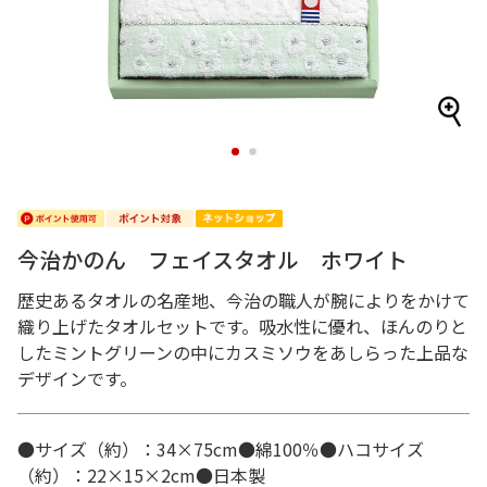
1
2
今治かのん フェイスタオル ホワイト
歴史あるタオルの名産地、今治の職人が腕によりをかけて
織り上げたタオルセットです。吸水性に優れ、ほんのりと
したミントグリーンの中にカスミソウをあしらった上品な
デザインです。
●サイズ（約）：34×75cm●綿100％●ハコサイズ
（約）：22×15×2cm●日本製