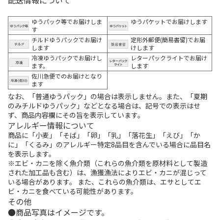
ゆうパック等でお届けしま
ゆうパケットでお届けします
す
チルドゆうパックでお届け
定形外郵便(簡易書留)でお届
します
けします
冷凍ゆうパックでお届けし
レターパックライトでお届け
ます。
します
佐川急便でのお届けとなり
ます
なお、「普通ゆうパック」の場合は表示しません。また、「夏期
のみチルドゆうパック」などとなる場合は、記号での表示はせ
ず、商品内容欄にその旨を表示しています。
アレルギー情報について
商品に「小麦」「そば」「卵」「乳」「落花生」「えび」「か
に」「くるみ」のアレルギー特定8品目を含んでいる場合に品目名
を表示します。
※エビ・カニを除く魚介類（これらの魚介類を原材料として製造
された加工品も含む）は、漁獲漁法によりエビ・カニが混じって
いる場合があります。 また、これらの魚介類は、エサとしてエ
ビ・カニを食べている可能性があります。
その他
商品写真はイメージです。