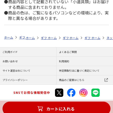
商品内容として記載されていない「小道具類」はお届け
する商品に含まれておりません。
商品の色は、ご覧になるパソコンなどの環境により、実
際と異なる場合があります。
ホーム
ギフト通販
内祝い・お返し
法要・香典返し
予算で探す（3
ホーム
ギフト通販
ホーム
お祝い・贈りもの
ギフト通販
ホーム
お祝い・贈りもの
ギフト通販
ホーム
献花・お悔や
お祝
ネッ
ご利用ガイド
よくあるご質問
お問い合わせ
利用規約
サイト運営会社について
特定商取引法に基づく表記について
プライバシーポリシー
商品のご提案はこちら
SNSでお得な情報発信中
カートに入れる
Copyright (C) JAPAN POST Co.,Ltd. All Rights Reserved.