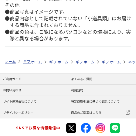
その他
商品写真はイメージです。
商品内容として記載されていない「小道具類」はお届け
する商品に含まれておりません。
商品の色は、ご覧になるパソコンなどの環境により、実
際と異なる場合があります。
ホーム
ギフト通販
内祝い・お返し
法要・香典返し
予算で探す（5
ホーム
ギフト通販
ホーム
お祝い・贈りもの
ギフト通販
ホーム
お祝い・贈りもの
ギフト通販
ホーム
献花・お悔や
お祝
ネッ
ご利用ガイド
よくあるご質問
お問い合わせ
利用規約
サイト運営会社について
特定商取引法に基づく表記について
プライバシーポリシー
商品のご提案はこちら
SNSでお得な情報発信中