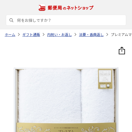
ホーム
ギフト通販
内祝い・お返し
法要・香典返し
プレミアムマ