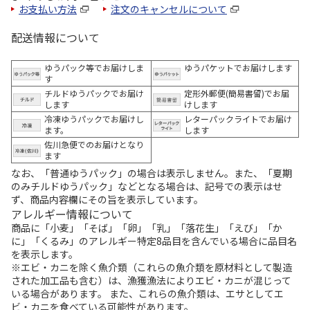
お支払い方法
注文のキャンセルについて
配送情報について
ゆうパック等でお届けしま
ゆうパケットでお届けします
す
チルドゆうパックでお届け
定形外郵便(簡易書留)でお届
します
けします
冷凍ゆうパックでお届けし
レターパックライトでお届け
ます。
します
佐川急便でのお届けとなり
ます
なお、「普通ゆうパック」の場合は表示しません。また、「夏期
のみチルドゆうパック」などとなる場合は、記号での表示はせ
ず、商品内容欄にその旨を表示しています。
アレルギー情報について
商品に「小麦」「そば」「卵」「乳」「落花生」「えび」「か
に」「くるみ」のアレルギー特定8品目を含んでいる場合に品目名
を表示します。
※エビ・カニを除く魚介類（これらの魚介類を原材料として製造
された加工品も含む）は、漁獲漁法によりエビ・カニが混じって
いる場合があります。 また、これらの魚介類は、エサとしてエ
ビ・カニを食べている可能性があります。