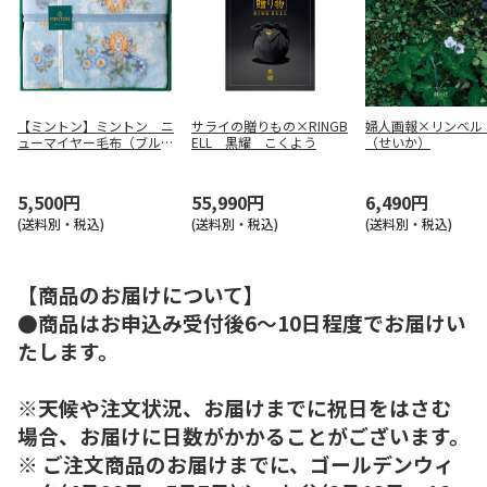
【ミントン】ミントン ニ
サライの贈りもの×RINGB
婦人画報×リンベル
ューマイヤー毛布（ブル
ELL 黒耀 こくよう
（せいか）
ー） ＭＮＰＥ２０５０１
5,500円
55,990円
6,490円
(送料別・税込)
(送料別・税込)
(送料別・税込)
【商品のお届けについて】
●商品はお申込み受付後6～10日程度でお届けい
たします。
※天候や注文状況、お届けまでに祝日をはさむ
場合、お届けに日数がかかることがございます。
※ ご注文商品のお届けまでに、ゴールデンウィ