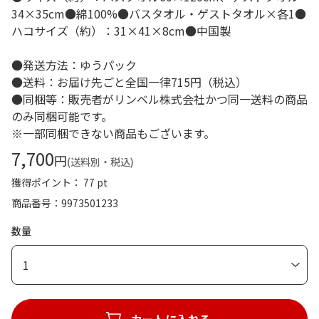
34×35cm●綿100%●バスタオル・ゲストタオル×各1●
ハコサイズ（約）：31×41×8cm●中国製
●発送方法：ゆうパック
●送料：お届け先ごと全国一律715円（税込）
●同梱等：販売者がリンベル株式会社かつ同一送料の商品
のみ同梱可能です。
※一部同梱できない商品もございます。
7,700
円
(送料別・税込)
獲得ポイント： 77 pt
商品番号
9973501233
数量
1