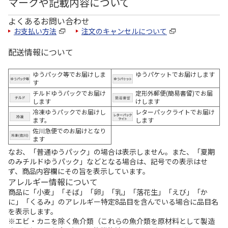
マークや記載内容について
よくあるお問い合わせ
お支払い方法
注文のキャンセルについて
配送情報について
ゆうパック等でお届けしま
ゆうパケットでお届けします
す
チルドゆうパックでお届け
定形外郵便(簡易書留)でお届
します
けします
冷凍ゆうパックでお届けし
レターパックライトでお届け
ます。
します
佐川急便でのお届けとなり
ます
なお、「普通ゆうパック」の場合は表示しません。また、「夏期
のみチルドゆうパック」などとなる場合は、記号での表示はせ
ず、商品内容欄にその旨を表示しています。
アレルギー情報について
商品に「小麦」「そば」「卵」「乳」「落花生」「えび」「か
に」「くるみ」のアレルギー特定8品目を含んでいる場合に品目名
を表示します。
※エビ・カニを除く魚介類（これらの魚介類を原材料として製造