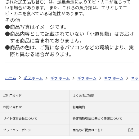
された加工品も含む）は、漁獲漁法によりエビ・カニが混じって
いる場合があります。 また、これらの魚介類は、エサとしてエ
ビ・カニを食べている可能性があります。
その他
商品写真はイメージです。
商品内容として記載されていない「小道具類」はお届け
する商品に含まれておりません。
商品の色は、ご覧になるパソコンなどの環境により、実
際と異なる場合があります。
ホーム
ギフト通販
内祝い・お返し
法要・香典返し
予算で探す（5
ホーム
ギフト通販
ホーム
お祝い・贈りもの
ギフト通販
ホーム
お祝い・贈りもの
ギフト通販
ホーム
献花・お悔や
お祝
ネッ
ご利用ガイド
よくあるご質問
お問い合わせ
利用規約
サイト運営会社について
特定商取引法に基づく表記について
プライバシーポリシー
商品のご提案はこちら