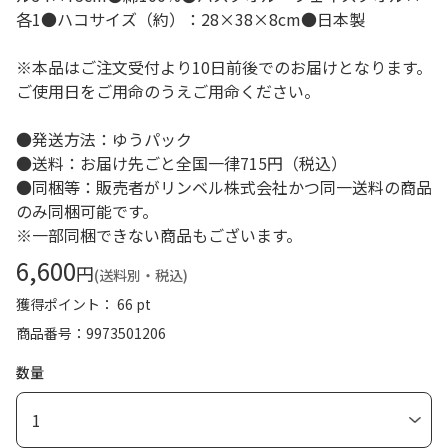
各1●ハコサイズ（約）：28×38×8cm●日本製
※本品はご注文受付より10日前後でのお届けとなります。
ご使用日をご用命のうえご用命ください。
●発送方法：ゆうパック
●送料：お届け先ごと全国一律715円（税込）
●同梱等：販売者がリンベル株式会社かつ同一送料の商品
のみ同梱可能です。
※一部同梱できない商品もございます。
6,600
円
(送料別・税込)
獲得ポイント： 66 pt
商品番号
9973501206
数量
1