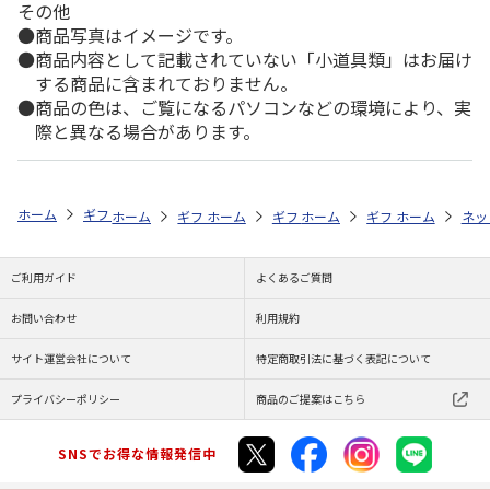
その他
商品写真はイメージです。
商品内容として記載されていない「小道具類」はお届け
する商品に含まれておりません。
商品の色は、ご覧になるパソコンなどの環境により、実
際と異なる場合があります。
ホーム
ギフト通販
内祝い・お返し
法要・香典返し
予算で探す（5
ホーム
ギフト通販
ホーム
お祝い・贈りもの
ギフト通販
ホーム
お祝い・贈りもの
ギフト通販
ホーム
献花・お悔や
お祝
ネッ
ご利用ガイド
よくあるご質問
お問い合わせ
利用規約
サイト運営会社について
特定商取引法に基づく表記について
プライバシーポリシー
商品のご提案はこちら
SNSでお得な情報発信中