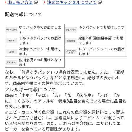
お支払い方法
注文のキャンセルについて
配送情報について
ゆうパック等でお届けしま
ゆうパケットでお届けします
す
チルドゆうパックでお届け
定形外郵便(簡易書留)でお届
します
けします
冷凍ゆうパックでお届けし
レターパックライトでお届け
ます。
します
佐川急便でのお届けとなり
ます
なお、「普通ゆうパック」の場合は表示しません。また、「夏期
のみチルドゆうパック」などとなる場合は、記号での表示はせ
ず、商品内容欄にその旨を表示しています。
アレルギー情報について
商品に「小麦」「そば」「卵」「乳」「落花生」「えび」「か
に」「くるみ」のアレルギー特定8品目を含んでいる場合に品目名
を表示します。
※エビ・カニを除く魚介類（これらの魚介類を原材料として製造
された加工品も含む）は、漁獲漁法によりエビ・カニが混じって
いる場合があります。 また、これらの魚介類は、エサとしてエ
ビ・カニを食べている可能性があります。