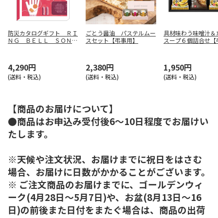
防災カタログギフト ＲＩ
ごとう醤油 パステルムー
具材味わう味噌汁＆
ＮＧ ＢＥＬＬ ＳＯＮＡ
スセット【弔事用】
スープ６個詰合せ【
Ｅ サンシャインレッド
用】
コース【慶事用】
4,290円
2,380円
1,950円
(送料・税込)
(送料・税込)
(送料・税込)
【商品のお届けについて】
●商品はお申込み受付後6～10日程度でお届けい
たします。
※天候や注文状況、お届けまでに祝日をはさむ
場合、お届けに日数がかかることがございます。
※ ご注文商品のお届けまでに、ゴールデンウィ
ーク(4月28日～5月7日)や、お盆(8月13日～16
日)の前後また日付をまたぐ場合は、商品の出荷