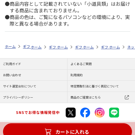
商品内容として記載されていない「小道具類」はお届け
する商品に含まれておりません。
商品の色は、ご覧になるパソコンなどの環境により、実
際と異なる場合があります。
ホーム
ギフト通販
内祝い・お返し
法要・香典返し
予算で探す（3
ホーム
ギフト通販
ホーム
お祝い・贈りもの
ギフト通販
ホーム
お祝い・贈りもの
ギフト通販
ホーム
献花・お悔や
お祝
ネッ
ご利用ガイド
よくあるご質問
お問い合わせ
利用規約
サイト運営会社について
特定商取引法に基づく表記について
プライバシーポリシー
商品のご提案はこちら
SNSでお得な情報発信中
カートに入れる