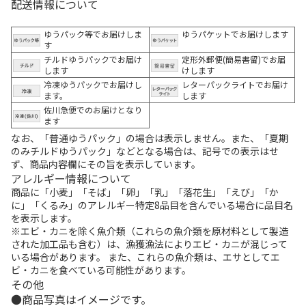
配送情報について
ゆうパック等でお届けしま
ゆうパケットでお届けします
す
チルドゆうパックでお届け
定形外郵便(簡易書留)でお届
します
けします
冷凍ゆうパックでお届けし
レターパックライトでお届け
ます。
します
佐川急便でのお届けとなり
ます
なお、「普通ゆうパック」の場合は表示しません。また、「夏期
のみチルドゆうパック」などとなる場合は、記号での表示はせ
ず、商品内容欄にその旨を表示しています。
アレルギー情報について
商品に「小麦」「そば」「卵」「乳」「落花生」「えび」「か
に」「くるみ」のアレルギー特定8品目を含んでいる場合に品目名
を表示します。
※エビ・カニを除く魚介類（これらの魚介類を原材料として製造
された加工品も含む）は、漁獲漁法によりエビ・カニが混じって
いる場合があります。 また、これらの魚介類は、エサとしてエ
ビ・カニを食べている可能性があります。
その他
商品写真はイメージです。