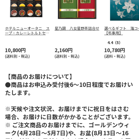
ホテルニューオータニ ス
星乃調 八女星野茶詰合せ
選べるギフト 海コ
ープ・カレーレトルトセッ
【弔事用】
ト
4.4
（5）
10,800円
2,160円
10,780円
(送料別・税込)
(送料別・税込)
(送料・税込)
【商品のお届けについて】
●商品はお申込み受付後6～10日程度でお届けい
たします。
※天候や注文状況、お届けまでに祝日をはさむ
場合、お届けに日数がかかることがございます。
※ ご注文商品のお届けまでに、ゴールデンウィ
ーク(4月28日～5月7日)や、お盆(8月13日～16