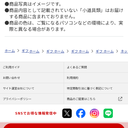
商品写真はイメージです。
商品内容として記載されていない「小道具類」はお届け
する商品に含まれておりません。
商品の色は、ご覧になるパソコンなどの環境により、実
際と異なる場合があります。
ホーム
ギフト通販
内祝い・お返し
法要・香典返し
予算で探す（5
ホーム
ギフト通販
ホーム
お祝い・贈りもの
ギフト通販
ホーム
お祝い・贈りもの
ギフト通販
ホーム
献花・お悔や
お祝
ネッ
ご利用ガイド
よくあるご質問
お問い合わせ
利用規約
サイト運営会社について
特定商取引法に基づく表記について
プライバシーポリシー
商品のご提案はこちら
SNSでお得な情報発信中