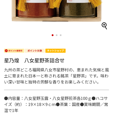
1
2
3
星乃煌 八女星野茶詰合せ
九州の茶どころ福岡県八女市星野村の、恵まれた気候と風
土に育まれた日本一と称される銘茶「星野茶」です。味わ
い深い甘味と独特の芳醇な香りをお楽しみください。
●内容量：八女星野玉露・八女星野煎茶各100ｇ●ハコサ
イズ（約）：19×18×9ｃｍ●茶葉：国産●賞味期間／常
温で1年