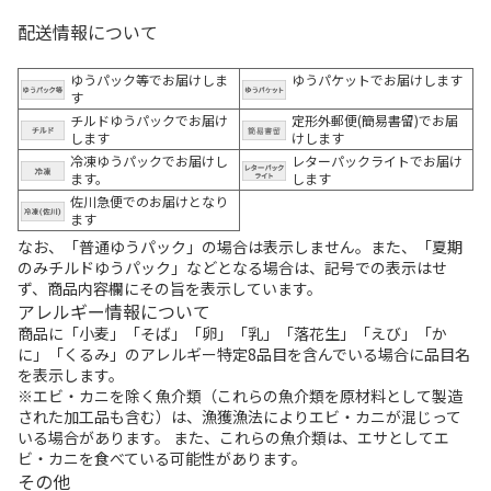
配送情報について
ゆうパック等でお届けしま
ゆうパケットでお届けします
す
チルドゆうパックでお届け
定形外郵便(簡易書留)でお届
します
けします
冷凍ゆうパックでお届けし
レターパックライトでお届け
ます。
します
佐川急便でのお届けとなり
ます
なお、「普通ゆうパック」の場合は表示しません。また、「夏期
のみチルドゆうパック」などとなる場合は、記号での表示はせ
ず、商品内容欄にその旨を表示しています。
アレルギー情報について
商品に「小麦」「そば」「卵」「乳」「落花生」「えび」「か
に」「くるみ」のアレルギー特定8品目を含んでいる場合に品目名
を表示します。
※エビ・カニを除く魚介類（これらの魚介類を原材料として製造
された加工品も含む）は、漁獲漁法によりエビ・カニが混じって
いる場合があります。 また、これらの魚介類は、エサとしてエ
ビ・カニを食べている可能性があります。
その他