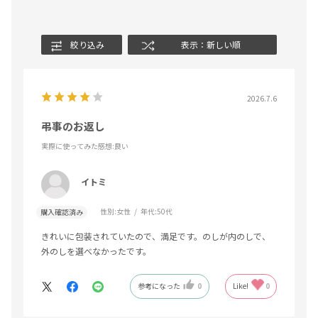
絞り込み
表示：新しい順
2026.7.6
弔事のお返し
実際に使ってみた感想
:良い
イトミ
性別:
女性
年代:
50代
購入確認済み
きれいに包装されていたので、満足です。のしが内のしで、
外のしを選べなかったです。
参考になった
0
Like!
0