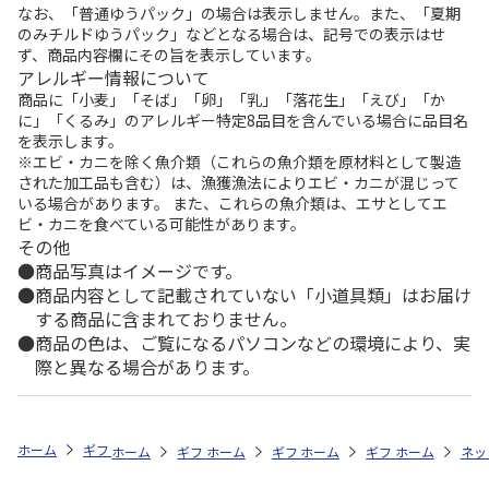
なお、「普通ゆうパック」の場合は表示しません。また、「夏期
のみチルドゆうパック」などとなる場合は、記号での表示はせ
ず、商品内容欄にその旨を表示しています。
アレルギー情報について
商品に「小麦」「そば」「卵」「乳」「落花生」「えび」「か
に」「くるみ」のアレルギー特定8品目を含んでいる場合に品目名
を表示します。
※エビ・カニを除く魚介類（これらの魚介類を原材料として製造
された加工品も含む）は、漁獲漁法によりエビ・カニが混じって
いる場合があります。 また、これらの魚介類は、エサとしてエ
ビ・カニを食べている可能性があります。
その他
商品写真はイメージです。
商品内容として記載されていない「小道具類」はお届け
する商品に含まれておりません。
商品の色は、ご覧になるパソコンなどの環境により、実
際と異なる場合があります。
ホーム
ギフト通販
内祝い・お返し
法要・香典返し
予算で探す（3
ホーム
ギフト通販
ホーム
お祝い・贈りもの
ギフト通販
ホーム
お祝い・贈りもの
ギフト通販
ホーム
献花・お悔や
お祝
ネッ