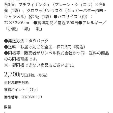
各3個、プチフィナンシェ（プレーン・ショコラ）×各6
個（1袋）、クロワッサンラスク（シュガーバター風味・
キャラメル）各25g（1袋）●ハコサイズ（約）：
22×32×6cm ●賞味期間／常温で90日●アレルギー／
「小麦」「卵」「乳」
●発送方法：ゆうパック
●送料：お届け先ごと全国一律715円（税込）
●同梱等：販売者がリンベル株式会社かつ同一送料の商品
のみ同梱可能です。
※一部同梱できない商品もございます。
2,700
円
(送料別・税込)
※軽減税率対象
獲得ポイント： 27 pt
商品番号
9973501113
数量