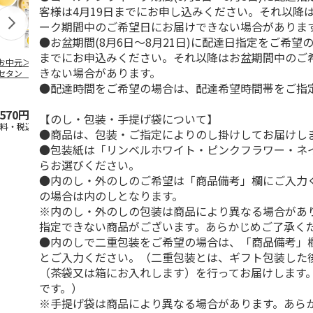
客様は4月19日までにお申し込みください。それ以降
ーク期間中のご希望日にお届けできない場合がありま
●お盆期間(8月6日～8月21日)に配達日指定をご希望の
までにお申込みください。それ以降はお盆期間中のご
お中元＞ミツコシ
スープストックトー
【冷凍】〈スープス
ホテルニュー
きない場合があります。
セタン ザ・フー
キョー ４種のＯｋ
トックトーキョー〉
ニ スープレ
 冷製スープ詰合
ａｙｕセット８袋
夏のバラエティセッ
セット
●配達時間をご希望の場合は、配達希望時間帯をご指
（
…
【慶事
…
トＡ
,570円
3,870円
4,550円
5,400円
【のし・包装・手提げ袋について】
送料・税込)
(送料・税込)
(送料・税込)
(送料別・税込
●商品は、包装・ご指定によりのし掛けしてお届けし
●包装紙は「リンベルホワイト・ピンクフラワー・ネ
らお選びください。
●内のし・外のしのご希望は「商品備考」欄にご入力
の場合は内のしとなります。
※内のし・外のしの包装は商品により異なる場合があ
指定できない商品がございます。あらかじめご了承く
●内のしで二重包装をご希望の場合は、「商品備考」
とご入力ください。（二重包装とは、ギフト包装した
（茶袋又は箱にお入れします）を行ってお届けします
です。）
※手提げ袋は商品により異なる場合があります。あら