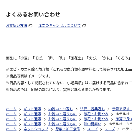
よくあるお問い合わせ
お支払い方法
注文のキャンセルについて
商品に「小麦」「そば」「卵」「乳」「落花生」「えび」「かに」「くるみ」
※エビ・カニを除く魚介類（これらの魚介類を原材料として製造された加工品
※商品写真はイメージです。
※商品内容として記載されていない「小道具類」はお届けする商品に含まれて
※商品の色は、印刷の都合により、実際と異なる場合があります。
ホーム
ギフト通販
内祝い・お返し
法要・香典返し
予算で探す（5
ホーム
ギフト通販
お祝い・贈りもの
献花・お悔やみ
ホテルオ
ホーム
ギフト通販
お祝い・贈りもの
献花・お悔やみ
予算で探す（
ホーム
ギフト通販
お祝い・贈りもの
陣中見舞い
ホテルオーク
ホーム
ネットショップ
惣菜・加工食品
スープ
スープ
ホテ