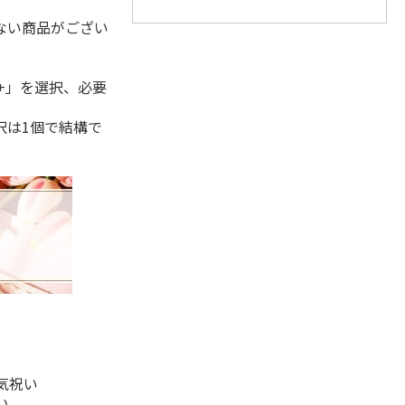
ない商品がござい
+」を選択、必要
択は1個で結構で
気祝い
い