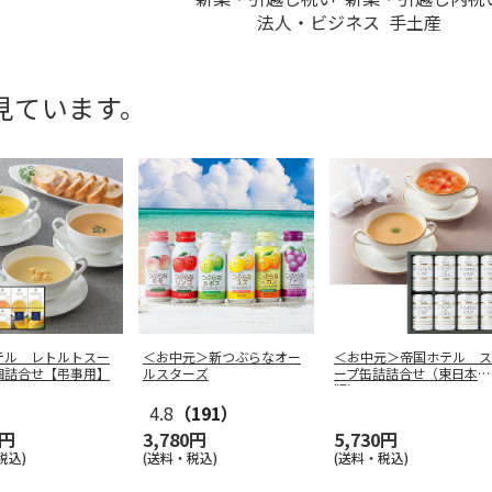
法人・ビジネス
手土産
見ています。
テル レトルトスー
＜お中元＞新つぶらなオー
＜お中元＞帝国ホテル ス
個詰合せ【弔事用】
ルスターズ
ープ缶詰詰合せ（東日本
版）
4.8
（191）
0円
3,780円
5,730円
税込)
(送料・税込)
(送料・税込)