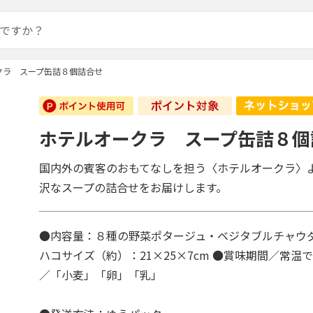
クラ スープ缶詰８個詰合せ
ホテルオークラ スープ缶詰８個
国内外の賓客のおもてなしを担う〈ホテルオークラ〉
沢なスープの詰合せをお届けします。
●内容量：８種の野菜ポタージュ・ベジタブルチャウダー
ハコサイズ（約）：21×25×7cm ●賞味期間／常温
／「小麦」「卵」「乳」