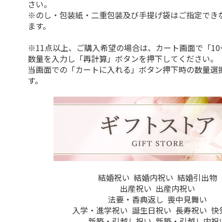
さい。
※のし・包装紙・二重包装及び手提げ袋はご指定でき
ます。
※11点以上、ご購入希望の場合は、カート画面で「10
数量を入力し「再計算」ボタンを押下してください。
当画面での「カートに入れる」ボタン押下時の数量選
す。
結婚祝い
結婚内祝い
結婚引出物
出産祝い
出産内祝い
法要・香典返し
喪中見舞い
入学・進学祝い
誕生日祝い
長寿祝い
快
新築・引越し祝い
新築・引越し内祝