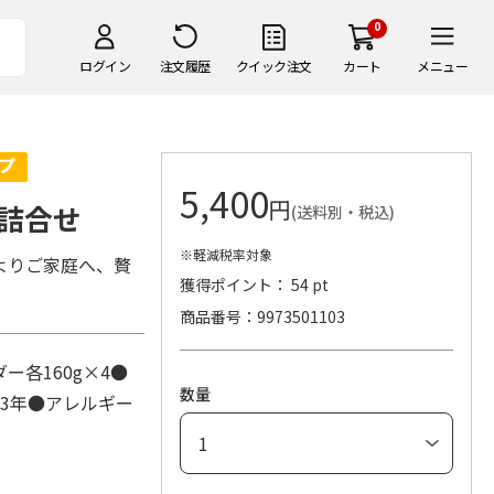
0
ログイン
注文履歴
クイック注文
カート
メニュー
5,400
円
詰合せ
(送料別・税込)
※軽減税率対象
よりご家庭へ、贅
獲得ポイント： 54 pt
商品番号
9973501103
各160g×4●
数量
で3年●アレルギー