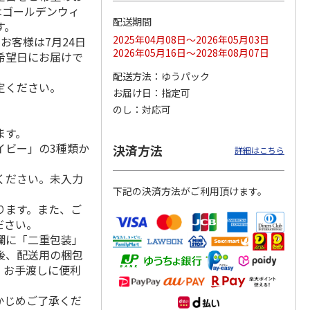
はゴールデンウィ
配送期間
す。
2025年04月08日～2026年05月03日
お客様は7月24日
2026年05月16日～2028年08月07日
希望日にお届けで
オータ
「JINBO MINAMI
野菜スープ６種類詰
＜お中元＞じゃがバ
トルト
AOYAMA」淡路の玉
合せ ８食
タースープ２０食
配送方法
ゆうパック
葱と高知
…
定ください。
お届け日
指定可
5.0
（2）
のし
対応可
3,240円
2,880円
2,700円
)
(送料・税込)
(送料・税込)
(送料・税込)
ます。
イビー」の3種類か
決済方法
詳細はこちら
ください。未入力
下記の決済方法がご利用頂けます。
ります。また、ご
ださい。
欄に「二重包装」
後、配送用の梱包
。お手渡しに便利
かじめご了承くだ