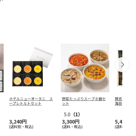
ホテルニューオータニ ス
野菜たっぷりスープ８個セ
賛否両論 
ープレトルトセット
ット
海苔
5.0
（1）
3,240円
3,300円
5,400円
(送料別・税込)
(送料・税込)
(送料別・税込