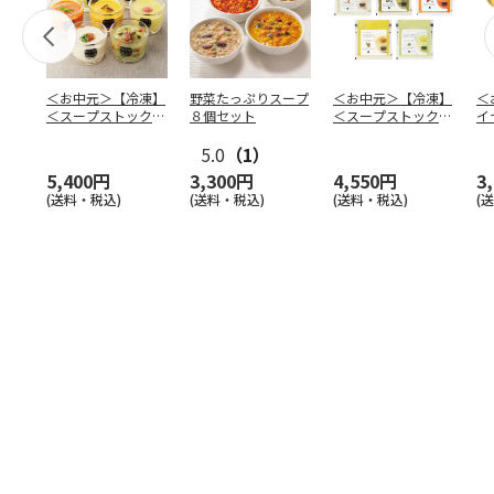
＜お中元＞【冷凍】
野菜たっぷりスープ
＜お中元＞【冷凍】
＜
＜スープストックト
８個セット
＜スープストックト
イ
ーキョー＞人気の冷
ーキョー＞人気の冷
ド
たい
…
5.0
（1）
たい
…
せ
5,400円
3,300円
4,550円
3
(送料・税込)
(送料・税込)
(送料・税込)
(