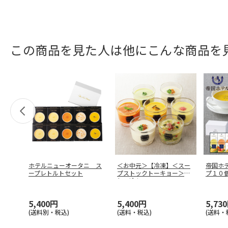
この商品を見た人は他にこんな商品を
ホテルニューオータニ ス
＜お中元＞【冷凍】＜スー
帝国ホ
ープレトルトセット
プストックトーキョー＞人
プ１０
気の冷たい
…
5,400円
5,400円
5,73
(送料別・税込)
(送料・税込)
(送料・