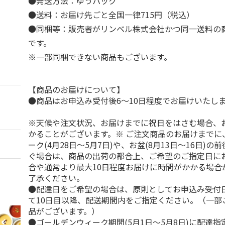
●発送方法：ゆうパック
●送料：お届け先ごと全国一律715円（税込）
●同梱等：販売者がリンベル株式会社かつ同一送料の
です。
※一部同梱できない商品もございます。
【商品のお届けについて】
●商品はお申込み受付後6～10日程度でお届けいたし
※天候や注文状況、お届けまでに祝日をはさむ場合、
かることがございます。※ ご注文商品のお届けまでに
ーク(4月28日～5月7日)や、お盆(8月13日～16日)
ぐ場合は、商品の出荷の都合上、ご希望のご指定日に
合や通常より最大10日程度お届けに時間がかかる場合
了承ください。
●配達日をご希望の場合は、原則としてお申込み受付
て10日目以降、配送期間内をご指定ください。（一部
品がございます。）
●ゴールデンウィーク期間(5月1日～5月8日)に配達