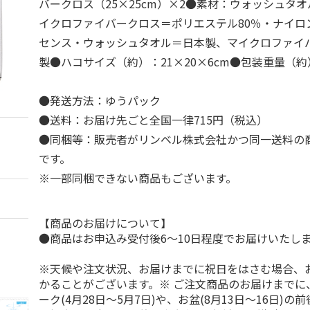
バークロス（25×25cm）×2●素材：ウォッシュタオ
イクロファイバークロス＝ポリエステル80％・ナイロ
センス・ウォッシュタオル＝日本製、マイクロファイ
製●ハコサイズ（約）：21×20×6cm●包装重量（約）
●発送方法：ゆうパック
●送料：お届け先ごと全国一律715円（税込）
●同梱等：販売者がリンベル株式会社かつ同一送料の
です。
※一部同梱できない商品もございます。
【商品のお届けについて】
●商品はお申込み受付後6～10日程度でお届けいたし
※天候や注文状況、お届けまでに祝日をはさむ場合、
かることがございます。※ ご注文商品のお届けまでに
ーク(4月28日～5月7日)や、お盆(8月13日～16日)