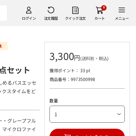
0
ログイン
注文履歴
クイック注文
カート
メニュー
3,300
円
(送料別・税込)
点セット
獲得ポイント： 33 pt
商品番号
9973500998
しめるバスエッセ
ックスタイムをど
数量
ー・グレープフル
1、マイクロファイ