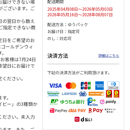
お届けできない場
配送期間
がございます。ご
2025年04月08日～2026年05月03日
2026年05月16日～2028年08月07日
日の翌日から数え
配送方法
ゆうパック
マルチ
令和八年七月場所
リラックマ／クリア
「犬夜叉」アクリル
ご指定できない商
優勝力士純金製小判
ファイル３点セット
ジオラマスタンド
お届け日
指定可
【安青錦】
（殺生丸）
のし
対応可
指定日をご希望のお
5.0
（4）
はゴールデンウィ
605,000円
750円
3,300円
す。
)
(送料・税込)
(送料別・税込)
(送料別・税込)
決済方法
詳細はこちら
お客様は7月24日
希望日にお届けで
下記の決済方法がご利用頂けます。
定ください。
ます。
イビー」の3種類か
ください。未入力
ります。また、ご