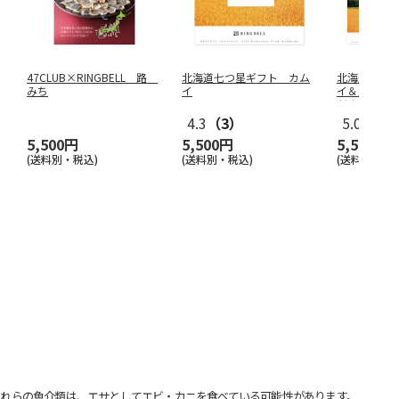
47CLUB×RINGBELL 路
北海道七つ星ギフト カム
北海道七つ
みち
イ
イ＆九州七
だまり
4.3
（3）
5.0
（1）
5,500円
5,500円
5,500円
(送料別・税込)
(送料別・税込)
(送料別・税込
れらの魚介類は、エサとしてエビ・カニを食べている可能性があります。