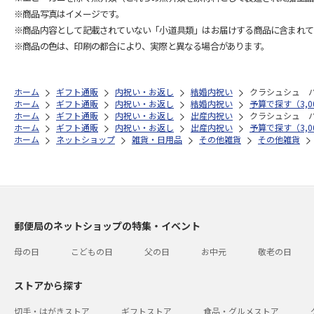
※商品写真はイメージです。
※商品内容として記載されていない「小道具類」はお届けする商品に含まれて
※商品の色は、印刷の都合により、実際と異なる場合があります。
ホーム
ギフト通販
内祝い・お返し
結婚内祝い
クラシュシュ 
ホーム
ギフト通販
内祝い・お返し
結婚内祝い
予算で探す（3,00
ホーム
ギフト通販
内祝い・お返し
出産内祝い
クラシュシュ 
ホーム
ギフト通販
内祝い・お返し
出産内祝い
予算で探す（3,00
ホーム
ネットショップ
雑貨・日用品
その他雑貨
その他雑貨
郵便局のネットショップの特集・イベント
母の日
こどもの日
父の日
お中元
敬老の日
ストアから探す
切手・はがきストア
ギフトストア
食品・グルメストア