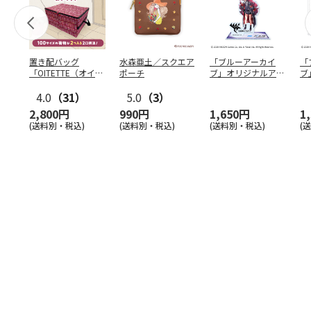
置き配バッグ
水森亜土／スクエア
「ブルーアーカイ
「
「OITETTE（オイテ
ポーチ
ブ」オリジナルアク
ブ
ッテ）」
リルスタンド（イロ
&
4.0
（31）
5.0
（3）
ハ）
2,800円
990円
1,650円
1
(送料別・税込)
(送料別・税込)
(送料別・税込)
(