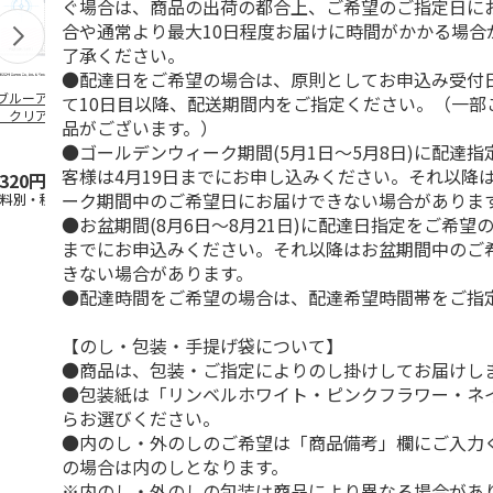
ぐ場合は、商品の出荷の都合上、ご希望のご指定日に
合や通常より最大10日程度お届けに時間がかかる場合
了承ください。
●配達日をご希望の場合は、原則としてお申込み受付
ブルーアーカイ
アニメ『ジョジョの
水森亜土／ステッカ
リラックマ／
て10日目以降、配送期間内をご指定ください。（一部
」クリアファイル
奇妙な冒険 黄金の
ーセット
ケース
品がございます。）
ステッカーセット
風』チョコラータと
●ゴールデンウィーク期間(5月1日～5月8日)に配達
セッ
5.0
…
（7）
5.0
（6）
客様は4月19日までにお申し込みください。それ以降
,320円
1,969円
600円
1,100円
ーク期間中のご希望日にお届けできない場合がありま
送料別・税込)
(送料別・税込)
(送料別・税込)
(送料別・税込
●お盆期間(8月6日～8月21日)に配達日指定をご希望の
までにお申込みください。それ以降はお盆期間中のご
きない場合があります。
●配達時間をご希望の場合は、配達希望時間帯をご指
【のし・包装・手提げ袋について】
●商品は、包装・ご指定によりのし掛けしてお届けし
●包装紙は「リンベルホワイト・ピンクフラワー・ネ
らお選びください。
●内のし・外のしのご希望は「商品備考」欄にご入力
の場合は内のしとなります。
※内のし・外のしの包装は商品により異なる場合があ