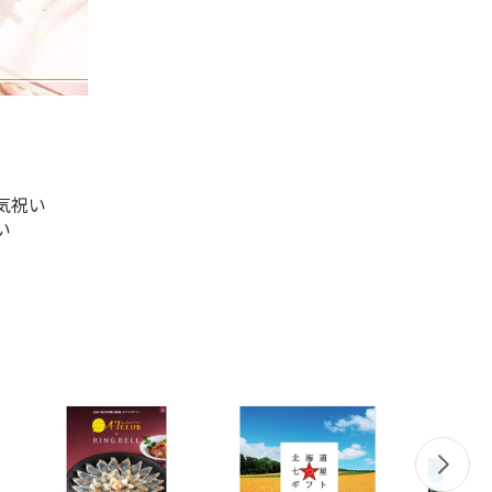
気祝い
い