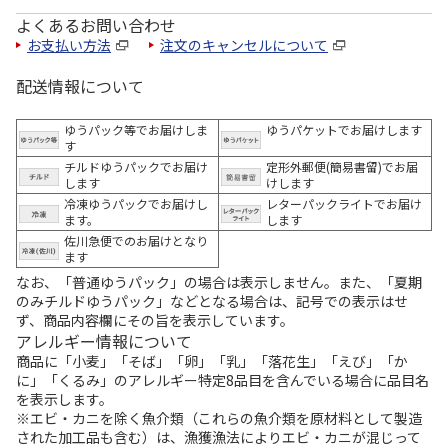
よくあるお問い合わせ
お支払い方法
注文のキャンセルについて
配送情報について
ゆうパック等でお届けしま
ゆうパケットでお届けします
す
チルドゆうパックでお届け
定形外郵便(簡易書留)でお届
します
けします
冷凍ゆうパックでお届けし
レターパックライトでお届け
ます。
します
佐川急便でのお届けとなり
ます
なお、「普通ゆうパック」の場合は表示しません。また、「夏期
のみチルドゆうパック」などとなる場合は、記号での表示はせ
ず、商品内容欄にその旨を表示しています。
アレルギー情報について
商品に「小麦」「そば」「卵」「乳」「落花生」「えび」「か
に」「くるみ」のアレルギー特定8品目を含んでいる場合に品目名
を表示します。
※エビ・カニを除く魚介類（これらの魚介類を原材料として製造
された加工品も含む）は、漁獲漁法によりエビ・カニが混じって