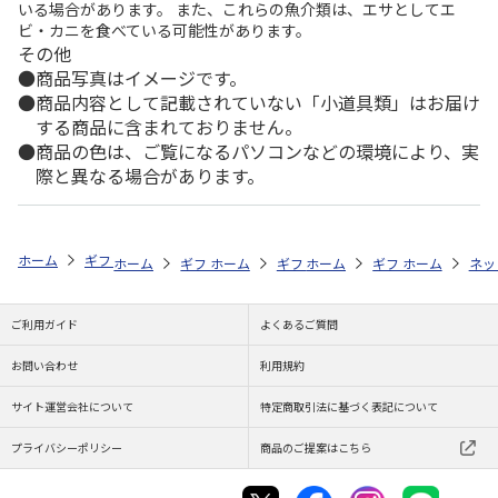
いる場合があります。 また、これらの魚介類は、エサとしてエ
ビ・カニを食べている可能性があります。
その他
商品写真はイメージです。
商品内容として記載されていない「小道具類」はお届け
する商品に含まれておりません。
商品の色は、ご覧になるパソコンなどの環境により、実
際と異なる場合があります。
ホーム
ギフト通販
内祝い・お返し
法要・香典返し
予算で探す（15
ホーム
ギフト通販
ホーム
お祝い・贈りもの
ギフト通販
ホーム
お祝い・贈りもの
ギフト通販
ホーム
献花・お悔や
商品
ネッ
ご利用ガイド
よくあるご質問
お問い合わせ
利用規約
サイト運営会社について
特定商取引法に基づく表記について
プライバシーポリシー
商品のご提案はこちら