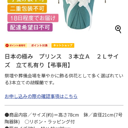
日本の極み プリンス ３本立Ａ ２Ｌサイ
ズ 立て札有り【弔事用】
祭壇や葬儀会場を華やかに飾る供花として多く選ばれてい
る3本立ての胡蝶蘭です。
お申し込みの際の確認事項はこちら
●商品内容／サイズ(約)＝高さ78cm 鉢／直径21cm(7号
陶器鉢) ○リボン・ラッピング付