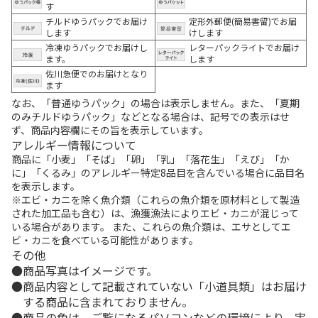
す
チルドゆうパックでお届け
定形外郵便(簡易書留)でお届
します
けします
冷凍ゆうパックでお届けし
レターパックライトでお届け
ます。
します
佐川急便でのお届けとなり
ます
なお、「普通ゆうパック」の場合は表示しません。また、「夏期
のみチルドゆうパック」などとなる場合は、記号での表示はせ
ず、商品内容欄にその旨を表示しています。
アレルギー情報について
商品に「小麦」「そば」「卵」「乳」「落花生」「えび」「か
に」「くるみ」のアレルギー特定8品目を含んでいる場合に品目名
を表示します。
※エビ・カニを除く魚介類（これらの魚介類を原材料として製造
された加工品も含む）は、漁獲漁法によりエビ・カニが混じって
いる場合があります。 また、これらの魚介類は、エサとしてエ
ビ・カニを食べている可能性があります。
その他
商品写真はイメージです。
商品内容として記載されていない「小道具類」はお届け
する商品に含まれておりません。
商品の色は、ご覧になるパソコンなどの環境により、実