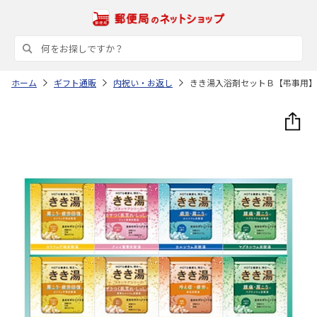
ホーム
ギフト通販
内祝い・お返し
きき湯入浴剤セットＢ【弔事用】