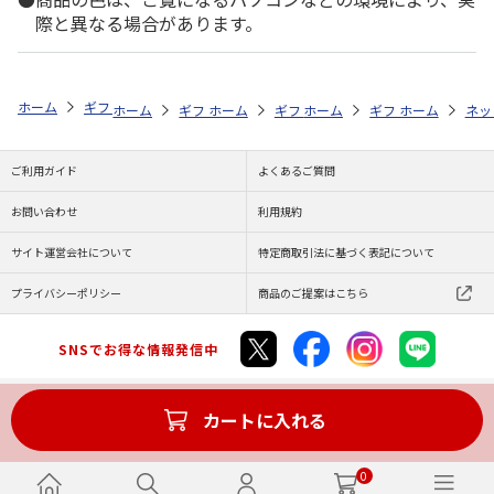
際と異なる場合があります。
ホーム
ギフト通販
内祝い・お返し
法要・香典返し
きき湯入浴剤
ホーム
ギフト通販
ホーム
内祝い・お返し
ギフト通販
ホーム
お祝い・贈りもの
ギフト通販
法要・香典返し
ホーム
商品
ネッ
ご利用ガイド
よくあるご質問
お問い合わせ
利用規約
サイト運営会社について
特定商取引法に基づく表記について
プライバシーポリシー
商品のご提案はこちら
SNSでお得な情報発信中
カートに入れる
Copyright (C) JAPAN POST Co.,Ltd. All Rights Reserved.
0