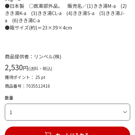
●日本製 ○医薬部外品。 販売名／(1)きき湯M-a (2)
きき湯K-a (3)きき湯CL-a (4)きき湯S-a (5)きき湯J-
a (6)きき湯C-a
●箱サイズ(約)＝23×39×4cm
商品提供者：リンベル(株)
2,530
円
(送料・税込)
獲得ポイント： 25 pt
商品番号
7035512416
数量
1