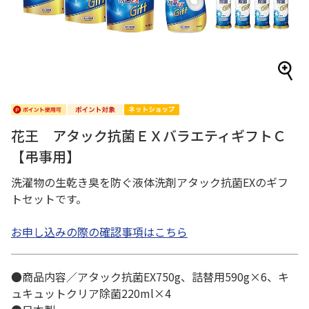
花王 アタック抗菌ＥＸバラエティギフトＣ
【弔事用】
洗濯物の生乾き臭を防ぐ液体洗剤アタック抗菌EXのギフ
トセットです。
お申し込みの際の確認事項はこちら
●商品内容／アタック抗菌EX750g、詰替用590g×6、キ
ュキュットクリア除菌220ml×4