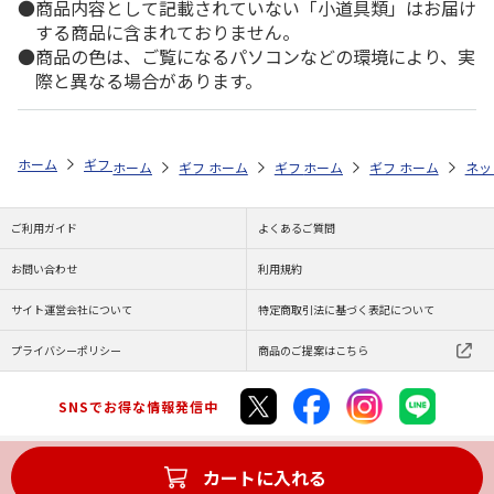
商品内容として記載されていない「小道具類」はお届け
する商品に含まれておりません。
商品の色は、ご覧になるパソコンなどの環境により、実
際と異なる場合があります。
ホーム
ギフト通販
内祝い・お返し
法要・香典返し
花王 アタッ
ホーム
ギフト通販
ホーム
内祝い・お返し
ギフト通販
ホーム
お祝い・贈りもの
ギフト通販
法要・香典返し
ホーム
商品
ネッ
ご利用ガイド
よくあるご質問
お問い合わせ
利用規約
サイト運営会社について
特定商取引法に基づく表記について
プライバシーポリシー
商品のご提案はこちら
SNSでお得な情報発信中
カートに入れる
Copyright (C) JAPAN POST Co.,Ltd. All Rights Reserved.