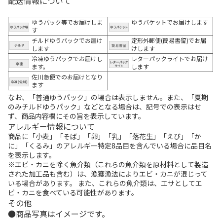
配送情報について
ゆうパック等でお届けしま
ゆうパケットでお届けします
す
チルドゆうパックでお届け
定形外郵便(簡易書留)でお届
します
けします
冷凍ゆうパックでお届けし
レターパックライトでお届け
ます。
します
佐川急便でのお届けとなり
ます
なお、「普通ゆうパック」の場合は表示しません。また、「夏期
のみチルドゆうパック」などとなる場合は、記号での表示はせ
ず、商品内容欄にその旨を表示しています。
アレルギー情報について
商品に「小麦」「そば」「卵」「乳」「落花生」「えび」「か
に」「くるみ」のアレルギー特定8品目を含んでいる場合に品目名
を表示します。
※エビ・カニを除く魚介類（これらの魚介類を原材料として製造
された加工品も含む）は、漁獲漁法によりエビ・カニが混じって
いる場合があります。 また、これらの魚介類は、エサとしてエ
ビ・カニを食べている可能性があります。
その他
商品写真はイメージです。