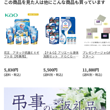
この商品を見た人は他にこんな商品も買っています
花王 アタック抗菌ＥＸギ
【Ｐ＆Ｇ】アリエール液体
プレゼンテージ e-Gi
フトＢ【弔事用】
洗剤セット ＰＧＣＧ－５
クターン
０Ｆ
5,830円
5,500円
11,880円
(送料・税込)
(送料別・税込)
(送料別・税込)