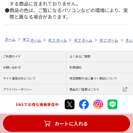
する商品に含まれておりません。
商品の色は、ご覧になるパソコンなどの環境により、実
際と異なる場合があります。
ホーム
ギフト通販
内祝い・お返し
法要・香典返し
スターバック
ホーム
ギフト通販
ホーム
内祝い・お返し
ギフト通販
ホーム
お祝い・贈りもの
ギフト通販
法要・香典返し
ホーム
お祝
ネッ
ご利用ガイド
よくあるご質問
お問い合わせ
利用規約
サイト運営会社について
特定商取引法に基づく表記について
プライバシーポリシー
商品のご提案はこちら
SNSでお得な情報発信中
カートに入れる
Copyright (C) JAPAN POST Co.,Ltd. All Rights Reserved.