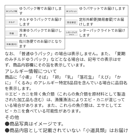
ゆうパック等でお届けしま
ゆうパケットでお届けします
す
チルドゆうパックでお届け
定形外郵便(簡易書留)でお届
します
けします
冷凍ゆうパックでお届けし
レターパックライトでお届け
ます。
します
佐川急便でのお届けとなり
ます
なお、「普通ゆうパック」の場合は表示しません。また、「夏期
のみチルドゆうパック」などとなる場合は、記号での表示はせ
ず、商品内容欄にその旨を表示しています。
アレルギー情報について
商品に「小麦」「そば」「卵」「乳」「落花生」「えび」「か
に」「くるみ」のアレルギー特定8品目を含んでいる場合に品目名
を表示します。
※エビ・カニを除く魚介類（これらの魚介類を原材料として製造
された加工品も含む）は、漁獲漁法によりエビ・カニが混じって
いる場合があります。 また、これらの魚介類は、エサとしてエ
ビ・カニを食べている可能性があります。
その他
商品写真はイメージです。
商品内容として記載されていない「小道具類」はお届け