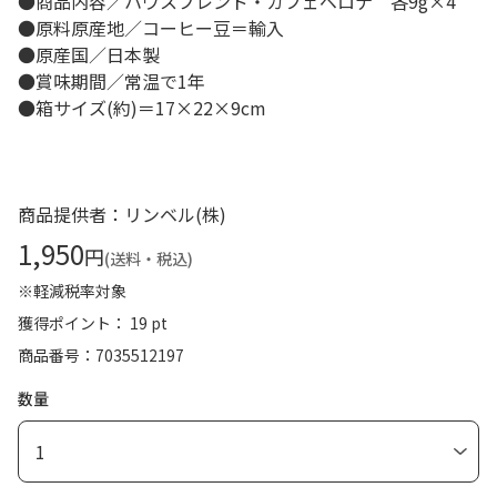
●商品内容／ハウスブレンド・カフェベロナ 各9g×4
●原料原産地／コーヒー豆＝輸入
●原産国／日本製
●賞味期間／常温で1年
●箱サイズ(約)＝17×22×9cm
商品提供者：リンベル(株)
1,950
円
(送料・税込)
※軽減税率対象
獲得ポイント： 19 pt
商品番号
7035512197
数量
1