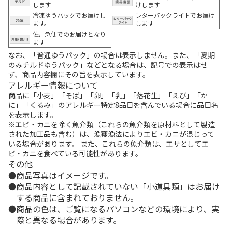
します
けします
冷凍ゆうパックでお届けし
レターパックライトでお届け
ます。
します
佐川急便でのお届けとなり
ます
なお、「普通ゆうパック」の場合は表示しません。また、「夏期
のみチルドゆうパック」などとなる場合は、記号での表示はせ
ず、商品内容欄にその旨を表示しています。
アレルギー情報について
商品に「小麦」「そば」「卵」「乳」「落花生」「えび」「か
に」「くるみ」のアレルギー特定8品目を含んでいる場合に品目名
を表示します。
※エビ・カニを除く魚介類（これらの魚介類を原材料として製造
された加工品も含む）は、漁獲漁法によりエビ・カニが混じって
いる場合があります。 また、これらの魚介類は、エサとしてエ
ビ・カニを食べている可能性があります。
その他
商品写真はイメージです。
商品内容として記載されていない「小道具類」はお届け
する商品に含まれておりません。
商品の色は、ご覧になるパソコンなどの環境により、実
際と異なる場合があります。