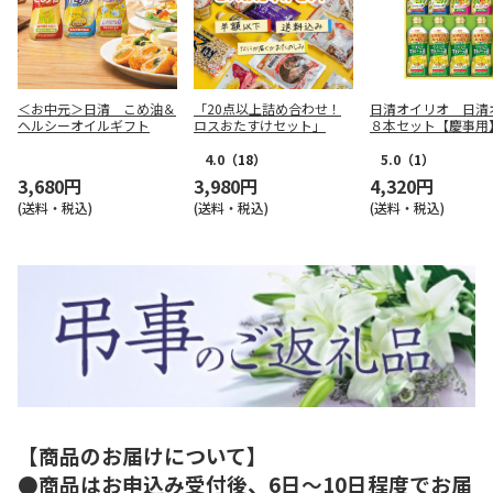
＜お中元＞日清 こめ油＆
「20点以上詰め合わせ！
日清オイリオ 日清
ヘルシーオイルギフト
ロスおたすけセット」
８本セット【慶事用
4.0
（18）
5.0
（1）
3,680円
3,980円
4,320円
(送料・税込)
(送料・税込)
(送料・税込)
【商品のお届けについて】
●商品はお申込み受付後、6日～10日程度でお届