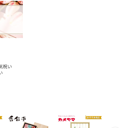
気祝い
い