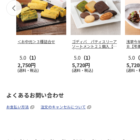
＜お中元＞３種詰合せ
ゴディバ パティスリーア
浅草今
ソートメント２１個入【弔
Ｂ【弔
事用】
5.0
（1）
5.0
（1）
5.0
（
2,750円
5,720円
5,72
(送料・税込)
(送料・税込)
(送料・
よくあるお問い合わせ
お支払い方法
注文のキャンセルについて