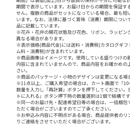
期間」は製造(加工)日から品質の保持が十分に可能な
期間で表示しています。お届け日からの期間を保証す
せん。複数の商品がセットになっている場合、最も短
います。なお、法律に基づく賞味（消費）期限につい
品に記載しています。
※花卉・花弁の開花状態及び花色、リボン、ラッピング
異なる場合があります。
※表示価格(商品代金)には送料・消費税(カタログギ
ム料・消費税)が含まれています。
※商品画像はイメージです。使用している盛りつけの
内容に含まれていませんので、商品内容をお確かめの
さい。
※商品のパッケージ・小物のデザインは変更になる場
※11点以上、ご購入希望の場合は、カート画面で「10
数量を入力し「再計算」ボタンを押下してください。
トに入れる」ボタン押下時の数量選択は1個で結構です
※同一のお届け先・配達希望日等の場合は、一括梱包
ただく場合がございますのでご了承ください。
※お申込み内容に不明点がある場合、商品提供者のリ
りご連絡をさせていただく場合がございます。