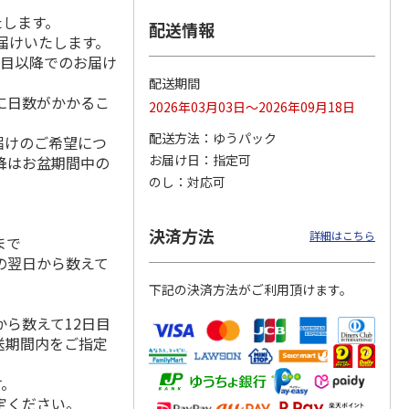
たします。
配送情報
届けいたします。
日目以降でのお届け
種詰合
柿安本店 極松阪牛
【冷凍】大阪お好み
＜お中元＞京料理
配送期間
しぐれ煮詰合せ
焼き人気店の味比べ
美濃吉 京の涼風寄
に日数がかかるこ
2026年03月03日～2026年09月18日
EM29
セット
せ詰合せ（東日本
版）
5.0
（1）
配送方法
ゆうパック
届けのご希望につ
4,012円
4,300円
3,680円
お届け日
指定可
降はお盆期間中の
(送料・税込)
(送料・税込)
(送料・税込)
のし
対応可
決済方法
詳細はこちら
まで
の翌日から数えて
下記の決済方法がご利用頂けます。
ら数えて12日目
送期間内をご指定
す。
定ください。