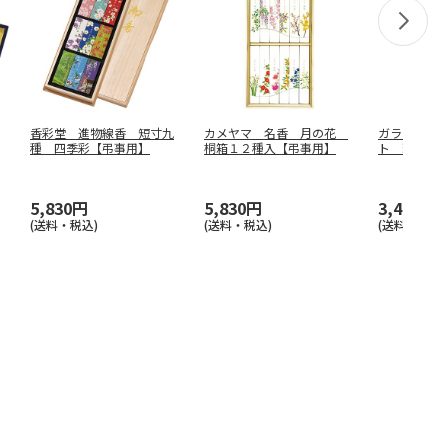
香彩堂 進物線香 短寸九
カメヤマ 名香 月の花
ガラスドー
種 四季彩【弔事用】
桐箱１２種入【弔事用】
ト 瑞樹【
5,830円
5,830円
3,410円
(送料・税込)
(送料・税込)
(送料・税込)