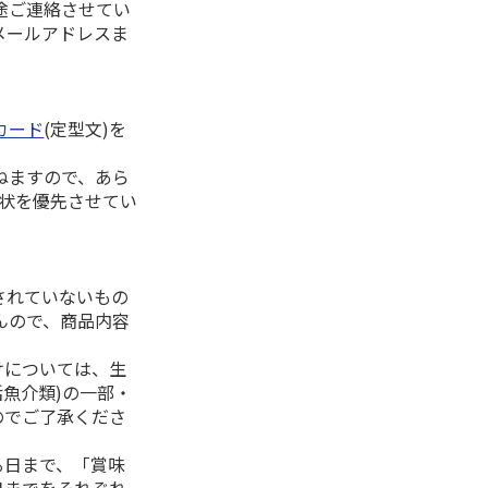
途ご連絡させてい
メールアドレスま
カード
(定型文)を
ねますので、あら
拶状を優先させてい
されていないもの
んので、商品内容
けについては、生
活魚介類)の一部・
のでご了承くださ
る日まで、「賞味