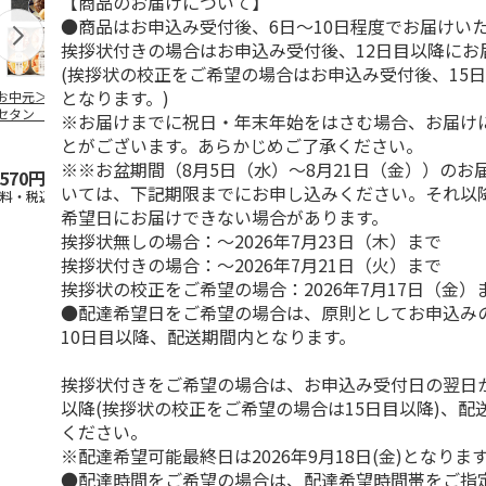
【商品のお届けについて】
●商品はお申込み受付後、6日～10日程度でお届けい
挨拶状付きの場合はお申込み受付後、12日目以降にお
(挨拶状の校正をご希望の場合はお申込み受付後、15
となります。)
お中元＞ミツコシ
＜お中元＞崎陽軒
【冷凍】韓国風海苔
＜お中元＞３
セタン ザ・フー
真空パックシウマイ
巻キンパ（牛肉と野
せ
※お届けまでに祝日・年末年始をはさむ場合、お届け
 和惣菜缶詰詰合
６０個入（東日本
菜ナムル）F
とがございます。あらかじめご了承ください。
（
…
版）
4.5
（2）
5.0
（1）
※※お盆期間（8月5日（水）～8月21日（金））のお
,570円
3,980円
1,517円
2,750円
いては、下記期限までにお申し込みください。それ以
送料・税込)
(送料・税込)
(送料別・税込)
(送料・税込)
希望日にお届けできない場合があります。
挨拶状無しの場合：～2026年7月23日（木）まで
挨拶状付きの場合：～2026年7月21日（火）まで
挨拶状の校正をご希望の場合：2026年7月17日（金）
●配達希望日をご希望の場合は、原則としてお申込み
10日目以降、配送期間内となります。
挨拶状付きをご希望の場合は、お申込み受付日の翌日か
以降(挨拶状の校正をご希望の場合は15日目以降)、配
ください。
※配達希望可能最終日は2026年9月18日(金)となりま
●配達時間をご希望の場合は、配達希望時間帯をご指