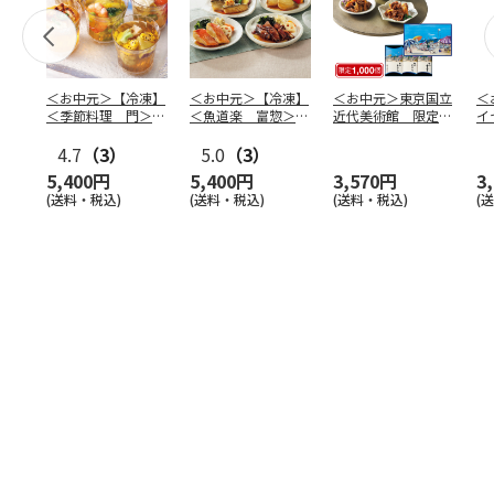
＜お中元＞【冷凍】
＜お中元＞【冷凍】
＜お中元＞東京国立
＜
＜季節料理 門＞京
＜魚道楽 富惣＞レ
近代美術館 限定ギ
イ
の涼風ゼリー寄せ
ンジで簡単！骨とり
フト 浅草今半 夏
ド
4.7
（3）
煮魚
5.0
…
（3）
の海
…
せ
5,400円
5,400円
3,570円
3
(送料・税込)
(送料・税込)
(送料・税込)
(