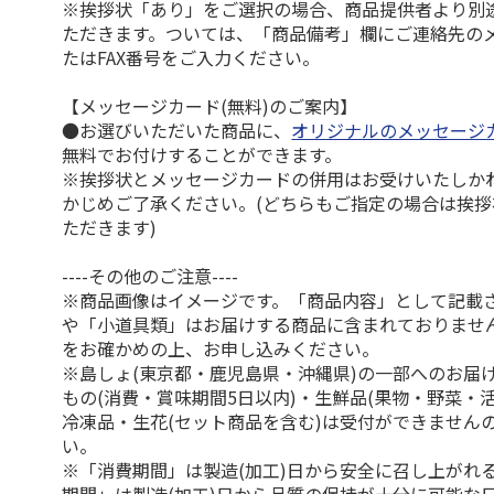
※挨拶状「あり」をご選択の場合、商品提供者より別
ただきます。ついては、「商品備考」欄にご連絡先の
たはFAX番号をご入力ください。
【メッセージカード(無料)のご案内】
●お選びいただいた商品に、
オリジナルのメッセージ
無料でお付けすることができます。
※挨拶状とメッセージカードの併用はお受けいたしか
かじめご了承ください。(どちらもご指定の場合は挨
ただきます)
----その他のご注意----
※商品画像はイメージです。「商品内容」として記載
や「小道具類」はお届けする商品に含まれておりませ
をお確かめの上、お申し込みください。
※島しょ(東京都・鹿児島県・沖縄県)の一部へのお届
もの(消費・賞味期間5日以内)・生鮮品(果物・野菜・
冷凍品・生花(セット商品を含む)は受付ができません
い。
※「消費期間」は製造(加工)日から安全に召し上がれ