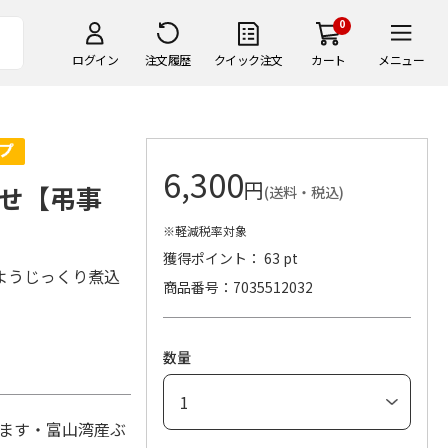
0
ログイン
注文履歴
クイック注文
カート
メニュー
6,300
円
せ【弔事
(送料・税込)
※軽減税率対象
獲得ポイント： 63 pt
ようじっくり煮込
商品番号
7035512032
数量
らます・富山湾産ぶ