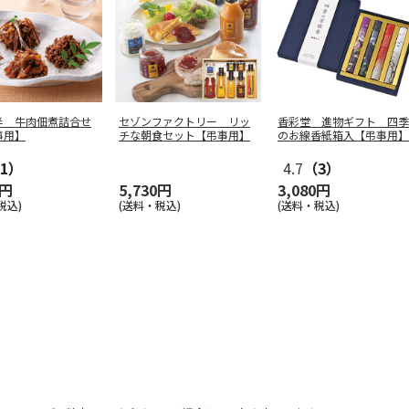
半 牛肉佃煮詰合せ
セゾンファクトリー リッ
香彩堂 進物ギフト 四季
事用】
チな朝食セット【弔事用】
のお線香紙箱入【弔事用】
1）
4.7
（3）
0円
5,730円
3,080円
税込)
(送料・税込)
(送料・税込)