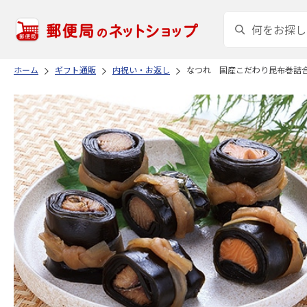
ホーム
ギフト通販
内祝い・お返し
なつれ 国産こだわり昆布巻詰