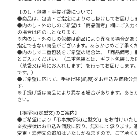
【のし・包装・手提げ袋について】
●商品は、包装・ご指定によりのし掛けしてお届けし
●内のし・外のしのご希望は「商品備考」欄にご入力
の場合は内のしとなります。
※内のし・外のしの包装は商品により異なる場合があ
指定できない商品がございます。あらかじめご了承く
●内のしで二重包装をご希望の場合は、「商品備考」
とご入力ください。（二重包装とは、ギフト包装した
（茶袋又は箱にお入れします）を行ってお届けします
です。）
●ご希望に応じて、手提げ袋(紙製)をお申込み個数分
す。
※手提げ袋は商品により異なる場合があります。あら
さい。
【挨拶状(定型文)のご案内】
●ご希望により「弔事挨拶状(定型文)」をお付けいた
※挨拶状はお申込み個数に限り、無料にて承ります。
変更・追伸文の追加はいたしかねますので、ご了承く