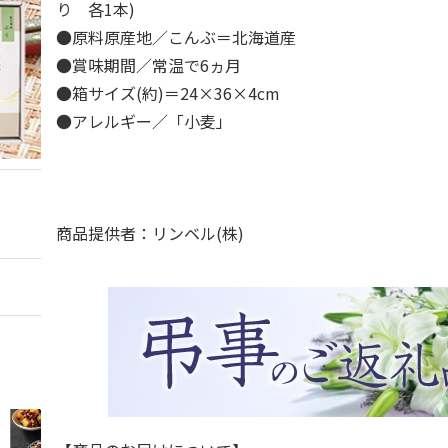
り 各1本)
●原料原産地／こんぶ＝北海道産
●賞味期間／常温で6ヵ月
●箱サイズ(約)＝24×36×4cm
●アレルギー／「小麦」
商品提供者：リンベル(株)