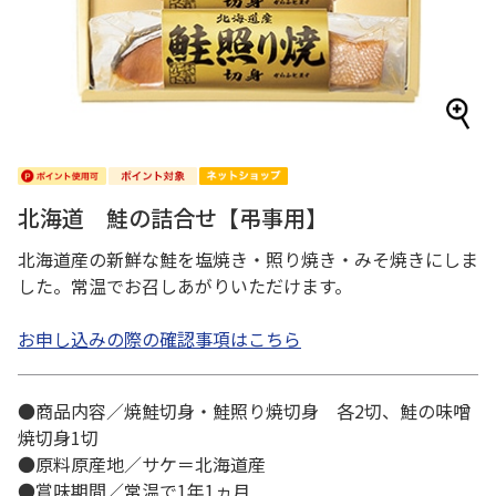
北海道 鮭の詰合せ【弔事用】
北海道産の新鮮な鮭を塩焼き・照り焼き・みそ焼きにしま
した。常温でお召しあがりいただけます。
お申し込みの際の確認事項はこちら
●商品内容／焼鮭切身・鮭照り焼切身 各2切、鮭の味噌
焼切身1切
●原料原産地／サケ＝北海道産
●賞味期間／常温で1年1ヵ月