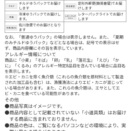
チルドゆうパックでお届け
定形外郵便(簡易書留)でお届
します
けします
冷凍ゆうパックでお届けし
レターパックライトでお届け
ます。
します
佐川急便でのお届けとなり
ます
なお、「普通ゆうパック」の場合は表示しません。また、「夏期
のみチルドゆうパック」などとなる場合は、記号での表示はせ
ず、商品内容欄にその旨を表示しています。
アレルギー情報について
商品に「小麦」「そば」「卵」「乳」「落花生」「えび」「か
に」「くるみ」のアレルギー特定8品目を含んでいる場合に品目名
を表示します。
※エビ・カニを除く魚介類（これらの魚介類を原材料として製造
された加工品も含む）は、漁獲漁法によりエビ・カニが混じって
いる場合があります。 また、これらの魚介類は、エサとしてエ
ビ・カニを食べている可能性があります。
その他
商品写真はイメージです。
商品内容として記載されていない「小道具類」はお届け
する商品に含まれておりません。
商品の色は、ご覧になるパソコンなどの環境により、実