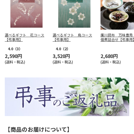
選べるギフト 花コース
選べるギフト 鳥コース
廣川昆布 万味豊秀
【弔事用】
【弔事用】
佃煮詰合せ【弔事用
4.0
（3）
4.0
（2）
2,590円
3,520円
2,680円
(送料・税込)
(送料・税込)
(送料・税込)
【商品のお届けについて】