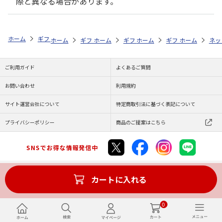
際と異なる場合があります。
ホーム
ギフト通販
内祝い・お返し
法要・香典返し
北海道 鮭の
ホーム
ギフト通販
ホーム
内祝い・お返し
ギフト通販
ホーム
お祝い・贈りもの
ギフト通販
法要・香典返し
ホーム
商品
ネッ
ご利用ガイド
よくあるご質問
お問い合わせ
利用規約
サイト運営会社について
特定商取引法に基づく表記について
プライバシーポリシー
商品のご提案はこちら
SNSでお得な情報発信中
カートに入れる
Copyright (C) JAPAN POST Co.,Ltd. All Rights Reserved.
0