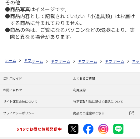
その他
商品写真はイメージです。
商品内容として記載されていない「小道具類」はお届け
する商品に含まれておりません。
商品の色は、ご覧になるパソコンなどの環境により、実
際と異なる場合があります。
ホーム
ギフト通販
内祝い・お返し
法要・香典返し
泉州南部織 
ホーム
ギフト通販
ホーム
内祝い・お返し
ギフト通販
ホーム
お祝い・贈りもの
ギフト通販
法要・香典返し
ホーム
お祝
ネッ
ご利用ガイド
よくあるご質問
お問い合わせ
利用規約
サイト運営会社について
特定商取引法に基づく表記について
プライバシーポリシー
商品のご提案はこちら
SNSでお得な情報発信中