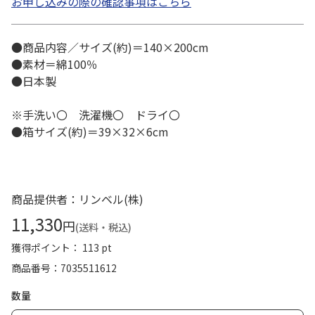
お申し込みの際の確認事項はこちら
●商品内容／サイズ(約)＝140×200cm
●素材＝綿100％
●日本製
※手洗い〇 洗濯機〇 ドライ〇
●箱サイズ(約)＝39×32×6cm
商品提供者：リンベル(株)
11,330
円
(送料・税込)
獲得ポイント： 113 pt
商品番号
7035511612
数量