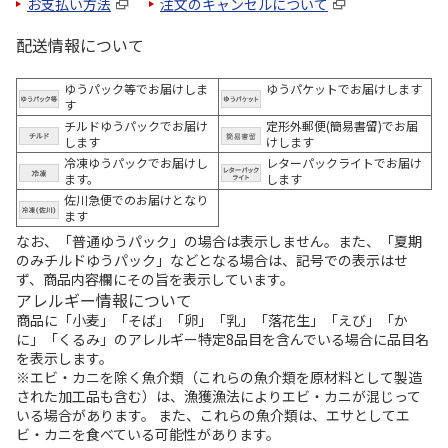
お支払い方法
注文のキャンセルについて
配送情報について
ゆうパック等でお届けしま
ゆうパケットでお届けします
す
チルドゆうパックでお届け
定形外郵便(簡易書留)でお届
します
けします
冷凍ゆうパックでお届けし
レターパックライトでお届け
ます。
します
佐川急便でのお届けとなり
ます
なお、「普通ゆうパック」の場合は表示しません。また、「夏期
のみチルドゆうパック」などとなる場合は、記号での表示はせ
ず、商品内容欄にその旨を表示しています。
アレルギー情報について
商品に「小麦」「そば」「卵」「乳」「落花生」「えび」「か
に」「くるみ」のアレルギー特定8品目を含んでいる場合に品目名
を表示します。
※エビ・カニを除く魚介類（これらの魚介類を原材料として製造
された加工品も含む）は、漁獲漁法によりエビ・カニが混じって
いる場合があります。 また、これらの魚介類は、エサとしてエ
ビ・カニを食べている可能性があります。