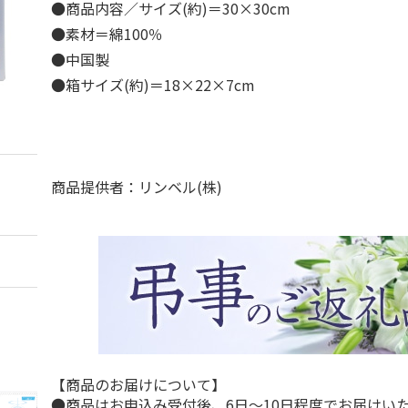
●商品内容／サイズ(約)＝30×30cm
●素材＝綿100％
●中国製
●箱サイズ(約)＝18×22×7cm
商品提供者：リンベル(株)
【商品のお届けについて】
●商品はお申込み受付後、6日～10日程度でお届けい