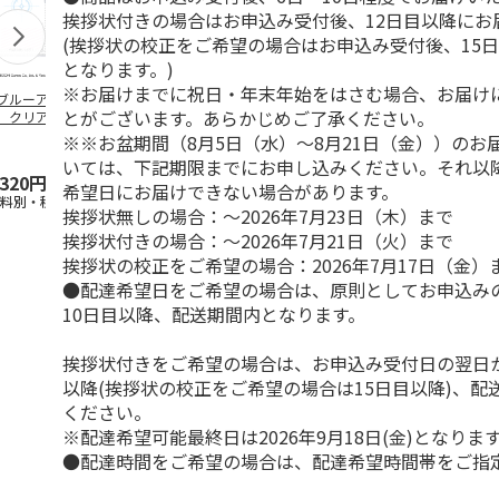
挨拶状付きの場合はお申込み受付後、12日目以降にお
(挨拶状の校正をご希望の場合はお申込み受付後、15
となります。)
※お届けまでに祝日・年末年始をはさむ場合、お届け
ブルーアーカイ
アニメ『ジョジョの
水森亜土／ステッカ
リラックマ／
とがございます。あらかじめご了承ください。
」クリアファイル
奇妙な冒険 黄金の
ーセット
ケース
ステッカーセット
風』チョコラータと
※※お盆期間（8月5日（水）～8月21日（金））のお
セッ
5.0
…
（7）
5.0
（6）
いては、下記期限までにお申し込みください。それ以
,320円
1,969円
600円
1,100円
希望日にお届けできない場合があります。
送料別・税込)
(送料別・税込)
(送料別・税込)
(送料別・税込
挨拶状無しの場合：～2026年7月23日（木）まで
挨拶状付きの場合：～2026年7月21日（火）まで
挨拶状の校正をご希望の場合：2026年7月17日（金）
●配達希望日をご希望の場合は、原則としてお申込み
10日目以降、配送期間内となります。
挨拶状付きをご希望の場合は、お申込み受付日の翌日か
以降(挨拶状の校正をご希望の場合は15日目以降)、配
ください。
※配達希望可能最終日は2026年9月18日(金)となりま
●配達時間をご希望の場合は、配達希望時間帯をご指