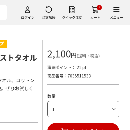
0
ログイン
注文履歴
クイック注文
カート
メニュー
2,100
円
ストタオル
(送料・税込)
獲得ポイント： 21 pt
商品番号
7035511533
タオル。コットン
地。ぜひお試しく
数量