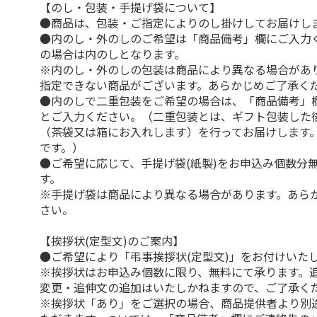
【のし・包装・手提げ袋について】
●商品は、包装・ご指定によりのし掛けしてお届けし
●内のし・外のしのご希望は「商品備考」欄にご入力
の場合は内のしとなります。
※内のし・外のしの包装は商品により異なる場合があ
指定できない商品がございます。あらかじめご了承く
●内のしで二重包装をご希望の場合は、「商品備考」
とご入力ください。（二重包装とは、ギフト包装した
（茶袋又は箱にお入れします）を行ってお届けします
です。）
●ご希望に応じて、手提げ袋(紙製)をお申込み個数分
す。
※手提げ袋は商品により異なる場合があります。あら
さい。
【挨拶状(定型文)のご案内】
●ご希望により「弔事挨拶状(定型文)」をお付けいた
※挨拶状はお申込み個数に限り、無料にて承ります。
変更・追伸文の追加はいたしかねますので、ご了承く
※挨拶状「あり」をご選択の場合、商品提供者より別