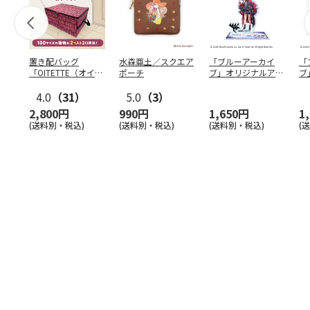
置き配バッグ
水森亜土／スクエア
「ブルーアーカイ
「
「OITETTE（オイテ
ポーチ
ブ」オリジナルアク
ブ
ッテ）」
リルスタンド（イロ
&
4.0
（31）
5.0
（3）
ハ）
2,800円
990円
1,650円
1
(送料別・税込)
(送料別・税込)
(送料別・税込)
(