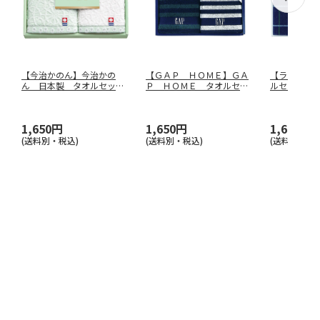
【今治かのん】今治かの
【ＧＡＰ ＨＯＭＥ】ＧＡ
【ラコステ
ん 日本製 タオルセッ
Ｐ ＨＯＭＥ タオルセッ
ルセット（
ト ６８０１５
ト ５４－
…
ＬＧ１５
1,650円
1,650円
1,650円
(送料別・税込)
(送料別・税込)
(送料別・税込