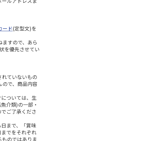
メールアドレスま
カード
(定型文)を
ねますので、あら
拶状を優先させてい
されていないもの
んので、商品内容
けについては、生
活魚介類)の一部・
のでご了承くださ
る日まで、「賞味
日までをそれぞれ
るものではありま