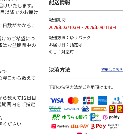
配送情報
届けいたします。
日目以降でのお届け
配送期間
に日数がかかるこ
マルチ
令和八年七月場所
リラックマ／クリア
「犬夜叉」アクリル
2026年03月03日～2026年09月18日
優勝力士純金製小判
ファイル３点セット
ジオラマスタンド
【安青錦】
（殺生丸）
配送方法
ゆうパック
届けのご希望につ
5.0
（4）
降はお盆期間中の
お届け日
指定可
605,000円
750円
3,300円
のし
対応可
)
(送料・税込)
(送料別・税込)
(送料別・税込)
決済方法
詳細はこちら
まで
の翌日から数えて
下記の決済方法がご利用頂けます。
ら数えて12日目
送期間内をご指定
す。
定ください。