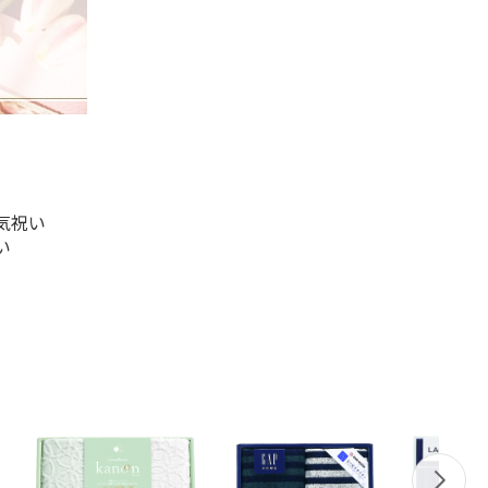
気祝い
い