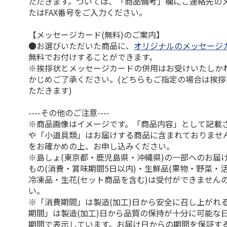
ただきます。ついては、「商品備考」欄にご連絡先の
たはFAX番号をご入力ください。
【メッセージカード(無料)のご案内】
●お選びいただいた商品に、
オリジナルのメッセージ
無料でお付けすることができます。
※挨拶状とメッセージカードの併用はお受けいたしか
かじめご了承ください。(どちらもご指定の場合は挨
ただきます)
----その他のご注意----
※商品画像はイメージです。「商品内容」として記載
や「小道具類」はお届けする商品に含まれておりませ
をお確かめの上、お申し込みください。
※島しょ(東京都・鹿児島県・沖縄県)の一部へのお届
もの(消費・賞味期間5日以内)・生鮮品(果物・野菜・
冷凍品・生花(セット商品を含む)は受付ができません
い。
※「消費期間」は製造(加工)日から安全に召し上がれ
期間」は製造(加工)日から品質の保持が十分に可能な
期間で表示しています。お届け日からの期間を保証す