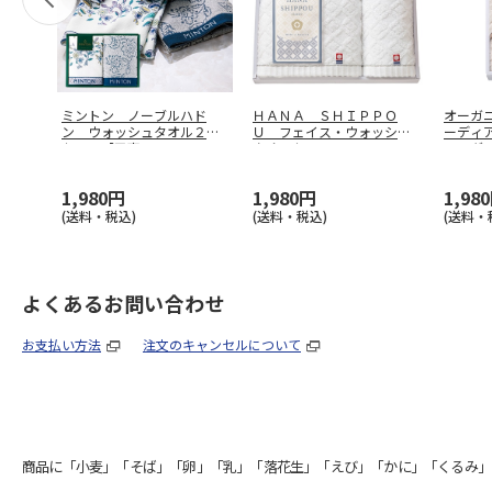
ミントン ノーブルハド
ＨＡＮＡ ＳＨＩＰＰＯ
オーガ
ン ウォッシュタオル２枚
Ｕ フェイス・ウォッシュ
ーディ
セット【弔事
…
タオルセット
…
ル グ
1,980円
1,980円
1,98
(送料・税込)
(送料・税込)
(送料・
よくあるお問い合わせ
お支払い方法
注文のキャンセルについて
商品に「小麦」「そば」「卵」「乳」「落花生」「えび」「かに」「くるみ」