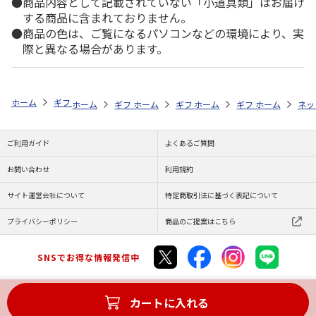
商品内容として記載されていない「小道具類」はお届け
する商品に含まれておりません。
商品の色は、ご覧になるパソコンなどの環境により、実
際と異なる場合があります。
ホーム
ギフト通販
内祝い・お返し
法要・香典返し
七福タオル 
ホーム
ギフト通販
ホーム
内祝い・お返し
ギフト通販
ホーム
お祝い・贈りもの
ギフト通販
法要・香典返し
ホーム
お祝
ネッ
ご利用ガイド
よくあるご質問
お問い合わせ
利用規約
サイト運営会社について
特定商取引法に基づく表記について
プライバシーポリシー
商品のご提案はこちら
SNSでお得な情報発信中
カートに入れる
Copyright (C) JAPAN POST Co.,Ltd. All Rights Reserved.