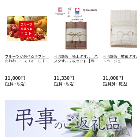
フルーツが選べるギフト
今治謹製 極上タオル バ
今治謹製 紋織タオ
たわわコース（ｅ－Ｇｉｆ
スタオル２枚セット【弔事
トベージュ
ｔ）【弔事用】
用】
11,000円
11,330円
11,000円
(送料・税込)
(送料・税込)
(送料別・税込)