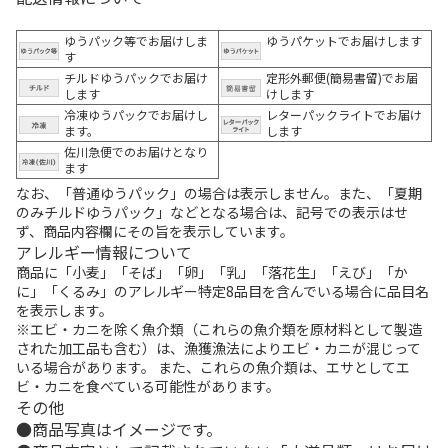
ゆうパック等でお届けしま
ゆうパケットでお届けします
す
チルドゆうパックでお届け
定形外郵便(簡易書留)でお届
します
けします
冷凍ゆうパックでお届けし
レターパックライトでお届け
ます。
します
佐川急便でのお届けとなり
ます
なお、「普通ゆうパック」の場合は表示しません。また、「夏期
のみチルドゆうパック」などとなる場合は、記号での表示はせ
ず、商品内容欄にその旨を表示しています。
アレルギー情報について
商品に「小麦」「そば」「卵」「乳」「落花生」「えび」「か
に」「くるみ」のアレルギー特定8品目を含んでいる場合に品目名
を表示します。
※エビ・カニを除く魚介類（これらの魚介類を原材料として製造
された加工品も含む）は、漁獲漁法によりエビ・カニが混じって
いる場合があります。 また、これらの魚介類は、エサとしてエ
ビ・カニを食べている可能性があります。
その他
商品写真はイメージです。