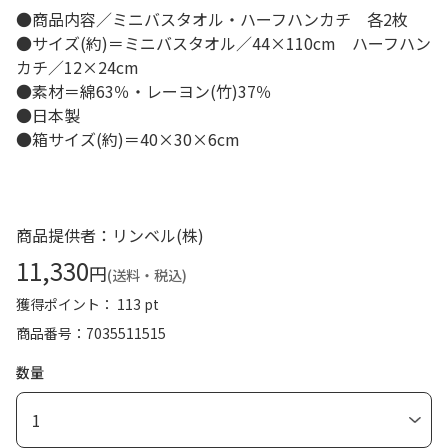
●商品内容／ミニバスタオル・ハーフハンカチ 各2枚
●サイズ(約)＝ミニバスタオル／44×110cm ハーフハン
カチ／12×24cm
●素材＝綿63％・レーヨン(竹)37％
●日本製
●箱サイズ(約)＝40×30×6cm
商品提供者：リンベル(株)
11,330
円
(送料・税込)
獲得ポイント： 113 pt
商品番号
7035511515
数量
1