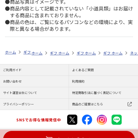
商品写真はイメージです。
商品内容として記載されていない「小道具類」はお届け
する商品に含まれておりません。
商品の色は、ご覧になるパソコンなどの環境により、実
際と異なる場合があります。
ホーム
ギフト通販
内祝い・お返し
法要・香典返し
オーガニック
ホーム
ギフト通販
ホーム
内祝い・お返し
ギフト通販
ホーム
お祝い・贈りもの
ギフト通販
法要・香典返し
ホーム
お祝
ネッ
ご利用ガイド
よくあるご質問
お問い合わせ
利用規約
サイト運営会社について
特定商取引法に基づく表記について
プライバシーポリシー
商品のご提案はこちら
SNSでお得な情報発信中