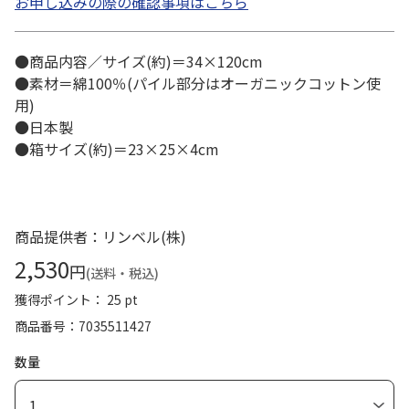
お申し込みの際の確認事項はこちら
●商品内容／サイズ(約)＝34×120cm
●素材＝綿100％(パイル部分はオーガニックコットン使
用)
●日本製
●箱サイズ(約)＝23×25×4cm
商品提供者：リンベル(株)
2,530
円
(送料・税込)
獲得ポイント： 25 pt
商品番号
7035511427
数量
1