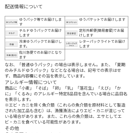
配送情報について
ゆうパック等でお届けしま
ゆうパケットでお届けします
す
チルドゆうパックでお届け
定形外郵便(簡易書留)でお届
します
けします
冷凍ゆうパックでお届けし
レターパックライトでお届け
ます。
します
佐川急便でのお届けとなり
ます
なお、「普通ゆうパック」の場合は表示しません。また、「夏期
のみチルドゆうパック」などとなる場合は、記号での表示はせ
ず、商品内容欄にその旨を表示しています。
アレルギー情報について
商品に「小麦」「そば」「卵」「乳」「落花生」「えび」「か
に」「くるみ」のアレルギー特定8品目を含んでいる場合に品目名
を表示します。
※エビ・カニを除く魚介類（これらの魚介類を原材料として製造
された加工品も含む）は、漁獲漁法によりエビ・カニが混じって
いる場合があります。 また、これらの魚介類は、エサとしてエ
ビ・カニを食べている可能性があります。
その他