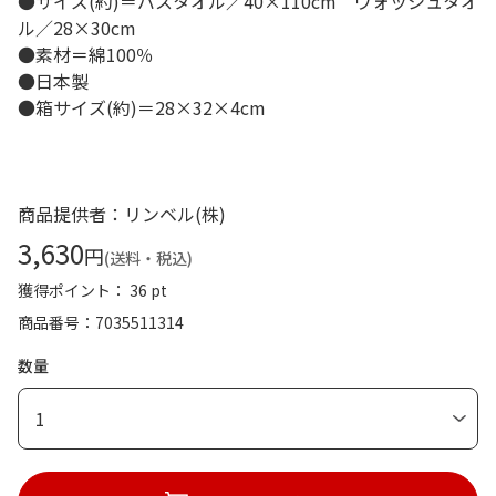
●サイズ(約)＝バスタオル／40×110cm ウォッシュタオ
ル／28×30cm
●素材＝綿100％
●日本製
●箱サイズ(約)＝28×32×4cm
商品提供者：リンベル(株)
3,630
円
(送料・税込)
獲得ポイント： 36 pt
商品番号
7035511314
数量
1