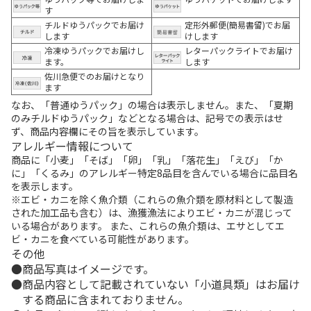
す
チルドゆうパックでお届け
定形外郵便(簡易書留)でお届
します
けします
冷凍ゆうパックでお届けし
レターパックライトでお届け
ます。
します
佐川急便でのお届けとなり
ます
なお、「普通ゆうパック」の場合は表示しません。また、「夏期
のみチルドゆうパック」などとなる場合は、記号での表示はせ
ず、商品内容欄にその旨を表示しています。
アレルギー情報について
商品に「小麦」「そば」「卵」「乳」「落花生」「えび」「か
に」「くるみ」のアレルギー特定8品目を含んでいる場合に品目名
を表示します。
※エビ・カニを除く魚介類（これらの魚介類を原材料として製造
された加工品も含む）は、漁獲漁法によりエビ・カニが混じって
いる場合があります。 また、これらの魚介類は、エサとしてエ
ビ・カニを食べている可能性があります。
その他
商品写真はイメージです。
商品内容として記載されていない「小道具類」はお届け
する商品に含まれておりません。