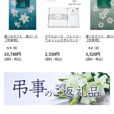
選べるギフト 海コース
ホテルユーズ フェイス・
選べるギフト 鳥コ
【弔事用】
ウォッシュタオルセットＡ
【弔事用】
【慶事用】
4.4
（5）
4.0
（2）
10,780円
2,530円
3,520円
(送料・税込)
(送料・税込)
(送料・税込)