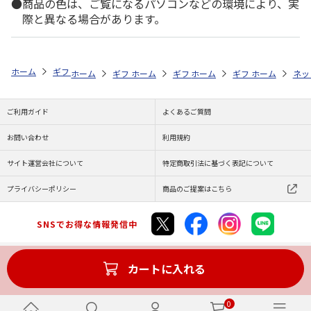
商品の色は、ご覧になるパソコンなどの環境により、実
際と異なる場合があります。
ホーム
ギフト通販
内祝い・お返し
法要・香典返し
ＨＡＮＡ Ｓ
ホーム
ギフト通販
ホーム
内祝い・お返し
ギフト通販
ホーム
お祝い・贈りもの
ギフト通販
法要・香典返し
ホーム
お祝
ネッ
ご利用ガイド
よくあるご質問
お問い合わせ
利用規約
サイト運営会社について
特定商取引法に基づく表記について
プライバシーポリシー
商品のご提案はこちら
SNSでお得な情報発信中
カートに入れる
Copyright (C) JAPAN POST Co.,Ltd. All Rights Reserved.
0