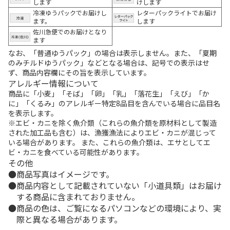
します
けします
冷凍ゆうパックでお届けし
レターパックライトでお届け
ます。
します
佐川急便でのお届けとなり
ます
なお、「普通ゆうパック」の場合は表示しません。また、「夏期
のみチルドゆうパック」などとなる場合は、記号での表示はせ
ず、商品内容欄にその旨を表示しています。
アレルギー情報について
商品に「小麦」「そば」「卵」「乳」「落花生」「えび」「か
に」「くるみ」のアレルギー特定8品目を含んでいる場合に品目名
を表示します。
※エビ・カニを除く魚介類（これらの魚介類を原材料として製造
された加工品も含む）は、漁獲漁法によりエビ・カニが混じって
いる場合があります。 また、これらの魚介類は、エサとしてエ
ビ・カニを食べている可能性があります。
その他
商品写真はイメージです。
商品内容として記載されていない「小道具類」はお届け
する商品に含まれておりません。
商品の色は、ご覧になるパソコンなどの環境により、実
際と異なる場合があります。