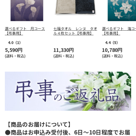
選べるギフト 月コース
七福タオル レンヌ タオ
選べるギフト 海コ
【弔事用】
ル４枚セット【弔事用】
【弔事用】
4.0
（1）
4.4
（5）
5,590円
11,330円
10,780円
(送料・税込)
(送料・税込)
(送料・税込)
【商品のお届けについて】
●商品はお申込み受付後、6日～10日程度でお届