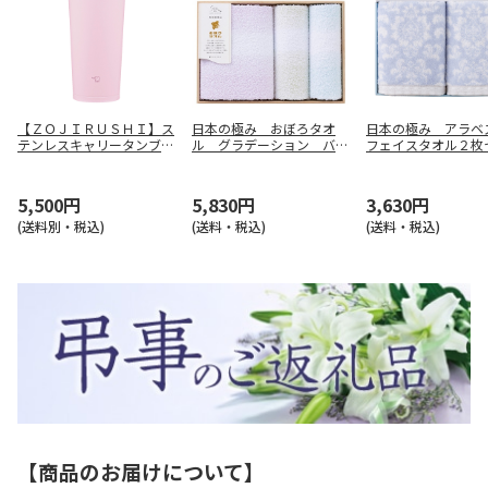
【ＺＯＪＩＲＵＳＨＩ】ス
日本の極み おぼろタオ
日本の極み アラ
テンレスキャリータンブラ
ル グラデーション バ
フェイスタオル２枚
ー（パウダリーピンク）
ス・浴用・ゲストタオルセ
【弔事用】
ＳＸ－ＪＳ３０－ＰＭ
ット【弔事用】
5,500円
5,830円
3,630円
(送料別・税込)
(送料・税込)
(送料・税込)
【商品のお届けについて】