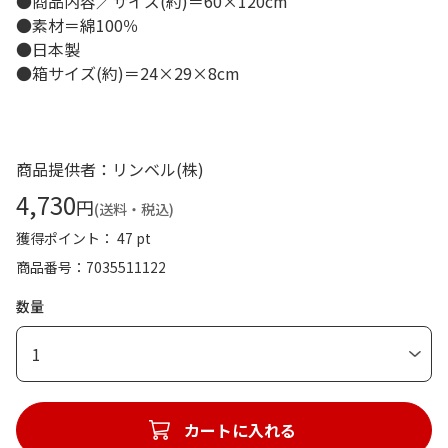
●商品内容／サイズ(約)＝60×120cm
●素材＝綿100％
●日本製
●箱サイズ(約)＝24×29×8cm
商品提供者：リンベル(株)
4,730
円
(送料・税込)
獲得ポイント： 47 pt
商品番号
7035511122
数量
1
カートに入れる