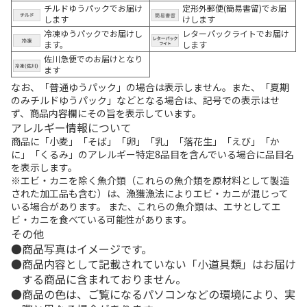
チルドゆうパックでお届け
定形外郵便(簡易書留)でお届
します
けします
冷凍ゆうパックでお届けし
レターパックライトでお届け
ます。
します
佐川急便でのお届けとなり
ます
なお、「普通ゆうパック」の場合は表示しません。また、「夏期
のみチルドゆうパック」などとなる場合は、記号での表示はせ
ず、商品内容欄にその旨を表示しています。
アレルギー情報について
商品に「小麦」「そば」「卵」「乳」「落花生」「えび」「か
に」「くるみ」のアレルギー特定8品目を含んでいる場合に品目名
を表示します。
※エビ・カニを除く魚介類（これらの魚介類を原材料として製造
された加工品も含む）は、漁獲漁法によりエビ・カニが混じって
いる場合があります。 また、これらの魚介類は、エサとしてエ
ビ・カニを食べている可能性があります。
その他
商品写真はイメージです。
商品内容として記載されていない「小道具類」はお届け
する商品に含まれておりません。
商品の色は、ご覧になるパソコンなどの環境により、実