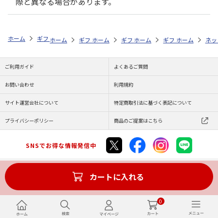
際と異なる場合があります。
ホーム
ギフト通販
内祝い・お返し
法要・香典返し
日本の極み 
ホーム
ギフト通販
ホーム
内祝い・お返し
ギフト通販
ホーム
お祝い・贈りもの
ギフト通販
法要・香典返し
ホーム
お祝
ネッ
ご利用ガイド
よくあるご質問
お問い合わせ
利用規約
サイト運営会社について
特定商取引法に基づく表記について
プライバシーポリシー
商品のご提案はこちら
SNSでお得な情報発信中
カートに入れる
Copyright (C) JAPAN POST Co.,Ltd. All Rights Reserved.
0