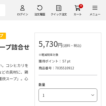
0
ログイン
注文履歴
クイック注文
カート
メニュー
5,730
円
ープ詰合せ
(送料・税込)
※軽減税率対象
獲得ポイント： 57 pt
い。コシヒカリを
商品番号
7035510912
などの具材に、鶏
雑炊スープ」。心
数量