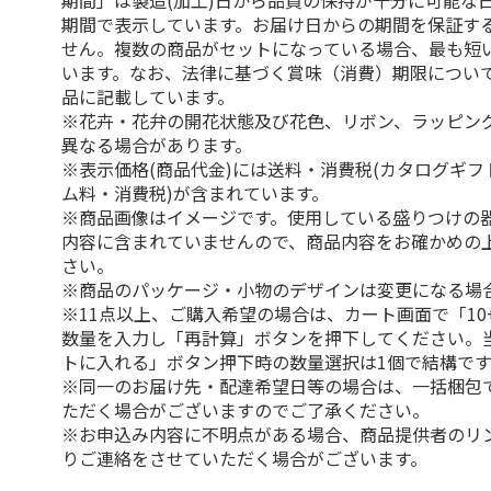
期間」は製造(加工)日から品質の保持が十分に可能な
期間で表示しています。お届け日からの期間を保証す
せん。複数の商品がセットになっている場合、最も短
います。なお、法律に基づく賞味（消費）期限につい
品に記載しています。
※花卉・花弁の開花状態及び花色、リボン、ラッピング
異なる場合があります。
※表示価格(商品代金)には送料・消費税(カタログギ
ム料・消費税)が含まれています。
※商品画像はイメージです。使用している盛りつけの
内容に含まれていませんので、商品内容をお確かめの
さい。
※商品のパッケージ・小物のデザインは変更になる場
※11点以上、ご購入希望の場合は、カート画面で「10
数量を入力し「再計算」ボタンを押下してください。
トに入れる」ボタン押下時の数量選択は1個で結構です
※同一のお届け先・配達希望日等の場合は、一括梱包
ただく場合がございますのでご了承ください。
※お申込み内容に不明点がある場合、商品提供者のリ
りご連絡をさせていただく場合がございます。