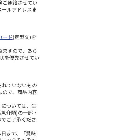
途ご連絡させてい
メールアドレスま
カード
(定型文)を
ねますので、あら
拶状を優先させてい
されていないもの
んので、商品内容
けについては、生
活魚介類)の一部・
のでご了承くださ
る日まで、「賞味