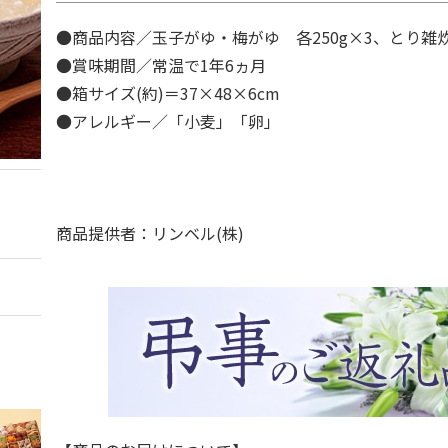
●商品内容／玉子がゆ・梅がゆ 各250g×3、とり雑炊
●賞味期間／常温で1年6ヵ月
●箱サイズ(約)＝37×48×6cm
●アレルギー／「小麦」「卵」
商品提供者：リンベル(株)