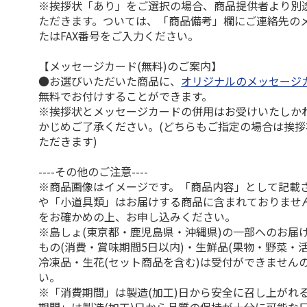
※挨拶状「あり」をご選択の場合、商品提供者より別
ただきます。ついては、「商品備考」欄にご連絡先の
たはFAX番号をご入力ください。
【メッセージカード(無料)のご案内】
●お選びいただいた商品に、
オリジナルのメッセージ
無料でお付けすることができます。
※挨拶状とメッセージカードの併用はお受けいたしか
かじめご了承ください。(どちらもご指定の場合は挨
ただきます)
----その他のご注意----
※商品画像はイメージです。「商品内容」として記載
や「小道具類」はお届けする商品に含まれておりませ
をお確かめの上、お申し込みください。
※島しょ(東京都・鹿児島県・沖縄県)の一部へのお届
もの(消費・賞味期間5日以内)・生鮮品(果物・野菜・
冷凍品・生花(セット商品を含む)は受付ができません
い。
※「消費期間」は製造(加工)日から安全に召し上がれ