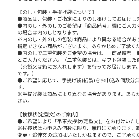
【のし・包装・手提げ袋について】
●商品は、包装・ご指定によりのし掛けしてお届けし
●内のし・外のしのご希望は「商品備考」欄にご入力
の場合は内のしとなります。
※内のし・外のしの包装は商品により異なる場合があ
指定できない商品がございます。あらかじめご了承く
●内のしで二重包装をご希望の場合は、「商品備考」
とご入力ください。（二重包装とは、ギフト包装した
（茶袋又は箱にお入れします）を行ってお届けします
です。）
●ご希望に応じて、手提げ袋(紙製)をお申込み個数分
す。
※手提げ袋は商品により異なる場合があります。あら
さい。
【挨拶状(定型文)のご案内】
●ご希望により「弔事挨拶状(定型文)」をお付けいた
※挨拶状はお申込み個数に限り、無料にて承ります。
変更・追伸文の追加はいたしかねますので、ご了承く