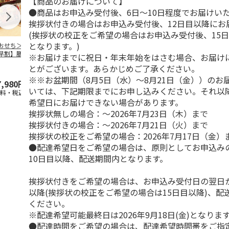
【商品のお届けについて】
●商品はお申込み受付後、6日～10日程度でお届けい
挨拶状付きの場合はお申込み受付後、12日目以降にお
(挨拶状の校正をご希望の場合はお申込み受付後、15
となります。)
おせち＞【スーパ
＜おせち＞【冷凍】
＜おせち＞【冷凍】
＜おせち＞【
早割】膳人（かし
おせち早割 札幌市
おせち早割 蟹と肉
おせち早割 
※お届けまでに祝日・年末年始をはさむ場合、お届け
びと） 和洋中三
中央卸売市場発 彩
オードブルおせち
中央卸売市場
とがございます。あらかじめご了承ください。
重
膳
都膳
※※お盆期間（8月5日（水）～8月21日（金））のお
7,980円
15,000円
22,180円
22,700円
いては、下記期限までにお申し込みください。それ以
送料・税込)
(送料・税込)
(送料・税込)
(送料・税込)
希望日にお届けできない場合があります。
挨拶状無しの場合：～2026年7月23日（木）まで
挨拶状付きの場合：～2026年7月21日（火）まで
挨拶状の校正をご希望の場合：2026年7月17日（金）
●配達希望日をご希望の場合は、原則としてお申込み
10日目以降、配送期間内となります。
挨拶状付きをご希望の場合は、お申込み受付日の翌日か
以降(挨拶状の校正をご希望の場合は15日目以降)、配
ください。
※配達希望可能最終日は2026年9月18日(金)となりま
●配達時間をご希望の場合は、配達希望時間帯をご指