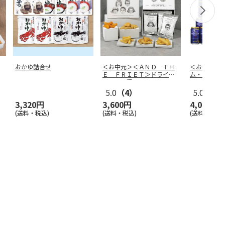
おかゆ詰合せ
＜お中元＞＜ＡＮＤ ＴＨ
＜お中元＞
Ｅ ＦＲＩＥＴ＞ドライフ
ム・モルツ
リット５種
…
ット
5.0
（4）
5.0
（1）
3,320円
3,600円
4,070円
(送料・税込)
(送料・税込)
(送料・税込)