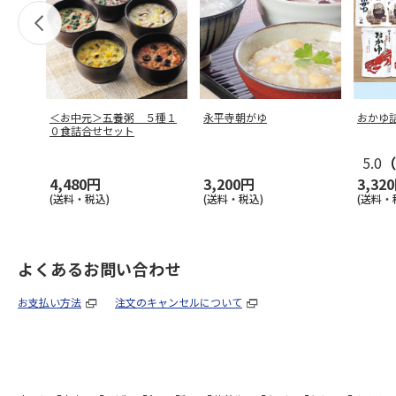
＜お中元＞五養粥 ５種１
永平寺朝がゆ
おかゆ
０食詰合せセット
5.0
（
4,480円
3,200円
3,32
(送料・税込)
(送料・税込)
(送料・
よくあるお問い合わせ
お支払い方法
注文のキャンセルについて