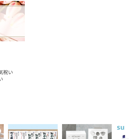
気祝い
い