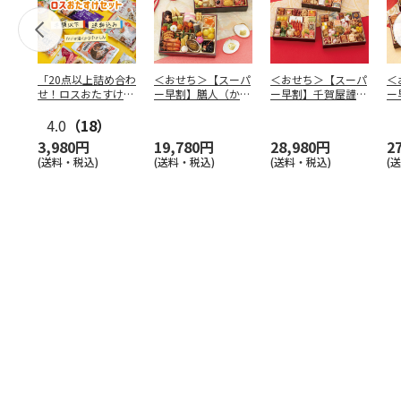
「20点以上詰め合わ
＜おせち＞【スーパ
＜おせち＞【スーパ
＜
せ！ロスおたすけセ
ー早割】膳人（かし
ー早割】千賀屋謹
ー
ット」
はびと） 和洋中二
製 迎春おせち料理
は
4.0
（18）
段重
「千富
…
段
3,980円
19,780円
28,980円
2
(送料・税込)
(送料・税込)
(送料・税込)
(