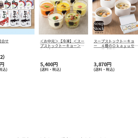
詰合せ
＜お中元＞【冷凍】＜スー
スープストックトーキョ
プストックトーキョー＞人
ー ４種のＯｋａｙｕセッ
気の冷たい
…
ト８袋【慶事
…
2）
0円
5,400円
3,870円
税込)
(送料・税込)
(送料・税込)