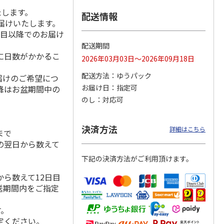
たします。
配送情報
届けいたします。
日目以降でのお届け
冷凍】
＜おせち＞【冷凍】
＜おせち＞【冷凍】
＜おせち＞【冷凍】
配送期間
札幌市
おせち早割 札幌市
おせち早割 札幌市
おせち早割 蟹甲羅
に日数がかかるこ
2026年03月03日～2026年09月18日
発 北
中央卸売市場発 北
中央卸売市場発 北
もりおせち
の初
…
の漁
…
配送方法
ゆうパック
届けのご希望につ
20,300円
27,000円
22,180円
お届け日
指定可
降はお盆期間中の
(送料・税込)
(送料・税込)
(送料・税込)
のし
対応可
決済方法
詳細はこちら
まで
の翌日から数えて
下記の決済方法がご利用頂けます。
ら数えて12日目
送期間内をご指定
す。
定ください。