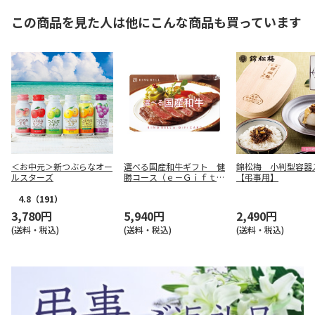
この商品を見た人は他にこんな商品も買っています
＜お中元＞新つぶらなオー
選べる国産和牛ギフト 健
錦松梅 小判型容器
ルスターズ
勝コース（ｅ－Ｇｉｆｔ）
【弔事用】
【弔事用】
4.8
（191）
3,780円
5,940円
2,490円
(送料・税込)
(送料・税込)
(送料・税込)