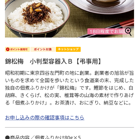
錦松梅 小判型容器入Ｂ【弔事用】
昭和初期に東京四谷左門町の地に創業。創業者の旭翁が旨
いものを求めて全国を歩いたという食道楽の末、完成した
独自の佃煮ふりかけが「錦松梅」です。鰹節をはじめ、白
胡麻、きくらげ、松の実、椎茸等の山海の素材で作りあげ
る「佃煮ふりかけ」。お茶漬け、おにぎり、納豆などに。
お申し込みの際の確認事項はこちら
●商品内容／佃煮ふりかけ80g×5