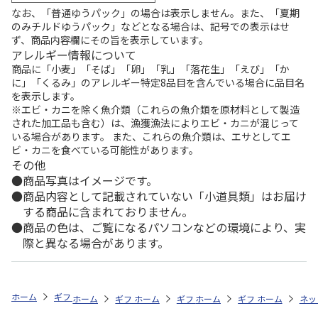
なお、「普通ゆうパック」の場合は表示しません。また、「夏期
のみチルドゆうパック」などとなる場合は、記号での表示はせ
ず、商品内容欄にその旨を表示しています。
アレルギー情報について
商品に「小麦」「そば」「卵」「乳」「落花生」「えび」「か
に」「くるみ」のアレルギー特定8品目を含んでいる場合に品目名
を表示します。
※エビ・カニを除く魚介類（これらの魚介類を原材料として製造
された加工品も含む）は、漁獲漁法によりエビ・カニが混じって
いる場合があります。 また、これらの魚介類は、エサとしてエ
ビ・カニを食べている可能性があります。
その他
商品写真はイメージです。
商品内容として記載されていない「小道具類」はお届け
する商品に含まれておりません。
商品の色は、ご覧になるパソコンなどの環境により、実
際と異なる場合があります。
ホーム
ギフト通販
内祝い・お返し
法要・香典返し
錦松梅 小判
ホーム
ギフト通販
ホーム
内祝い・お返し
ギフト通販
ホーム
お祝い・贈りもの
ギフト通販
法要・香典返し
ホーム
商品
ネッ