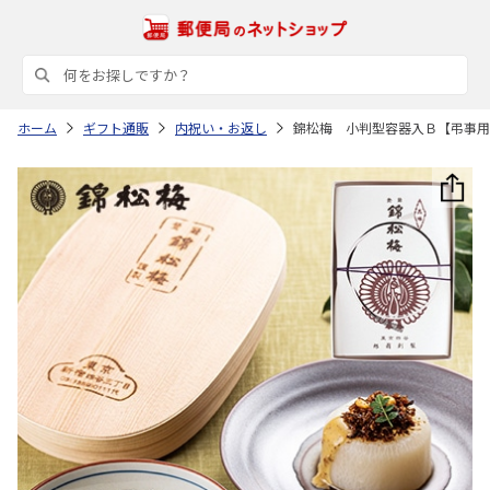
ホーム
ギフト通販
内祝い・お返し
錦松梅 小判型容器入Ｂ【弔事用