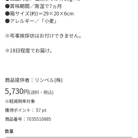
●賞味期間／常温で7ヵ月
●箱サイズ(約)＝29×20×6cm
●アレルギー／「小麦」
※弔事挨拶状はお付けできません。
※18日程度でお届け。
商品提供者：リンベル(株)
5,730
円
(送料・税込)
※軽減税率対象
獲得ポイント： 57 pt
商品番号
7035510885
数量