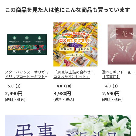
この商品を見た人は他にこんな商品も買っています
スターバックス オリガミ
「20点以上詰め合わせ！
選べるギフト 花コ
ドリップコーヒーギフトＣ
ロスおたすけセット」
【弔事用】
【弔事用】
5.0
（1）
4.0
（18）
4.0
（3）
2,490円
3,980円
2,590円
(送料・税込)
(送料・税込)
(送料・税込)