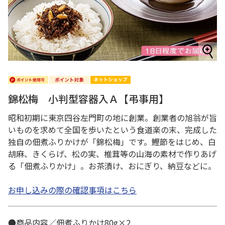
錦松梅 小判型容器入Ａ【弔事用】
昭和初期に東京四谷左門町の地に創業。創業者の旭翁が旨
いものを求めて全国を歩いたという食道楽の末、完成した
独自の佃煮ふりかけが「錦松梅」です。鰹節をはじめ、白
胡麻、きくらげ、松の実、椎茸等の山海の素材で作りあげ
る「佃煮ふりかけ」。お茶漬け、おにぎり、納豆などに。
お申し込みの際の確認事項はこちら
●商品内容／佃煮ふりかけ80g×2