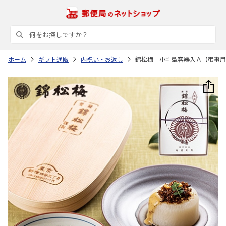
ホーム
ギフト通販
内祝い・お返し
錦松梅 小判型容器入Ａ【弔事用