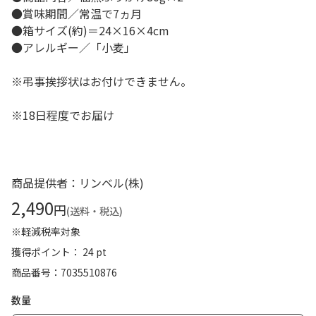
●賞味期間／常温で7ヵ月
●箱サイズ(約)＝24×16×4cm
●アレルギー／「小麦」
※弔事挨拶状はお付けできません。
※18日程度でお届け
商品提供者：リンベル(株)
2,490
円
(送料・税込)
※軽減税率対象
獲得ポイント： 24 pt
商品番号
7035510876
数量