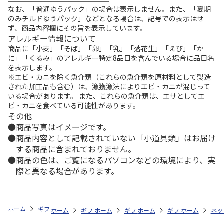
なお、「普通ゆうパック」の場合は表示しません。また、「夏期
のみチルドゆうパック」などとなる場合は、記号での表示はせ
ず、商品内容欄にその旨を表示しています。
アレルギー情報について
商品に「小麦」「そば」「卵」「乳」「落花生」「えび」「か
に」「くるみ」のアレルギー特定8品目を含んでいる場合に品目名
を表示します。
※エビ・カニを除く魚介類（これらの魚介類を原材料として製造
された加工品も含む）は、漁獲漁法によりエビ・カニが混じって
いる場合があります。 また、これらの魚介類は、エサとしてエ
ビ・カニを食べている可能性があります。
その他
商品写真はイメージです。
商品内容として記載されていない「小道具類」はお届け
する商品に含まれておりません。
商品の色は、ご覧になるパソコンなどの環境により、実
際と異なる場合があります。
ホーム
ギフト通販
内祝い・お返し
法要・香典返し
錦松梅 小判
ホーム
ギフト通販
ホーム
内祝い・お返し
ギフト通販
ホーム
お祝い・贈りもの
ギフト通販
法要・香典返し
ホーム
商品
ネッ