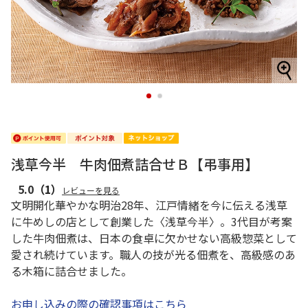
1
2
浅草今半 牛肉佃煮詰合せＢ【弔事用】
5.0
（1）
レビューを見る
文明開化華やかな明治28年、江戸情緒を今に伝える浅草
に牛めしの店として創業した〈浅草今半〉。3代目が考案
した牛肉佃煮は、日本の食卓に欠かせない高級惣菜として
愛され続けています。職人の技が光る佃煮を、高級感のあ
る木箱に詰合せました。
お申し込みの際の確認事項はこちら