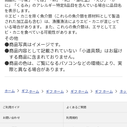
に」「くるみ」のアレルギー特定8品目を含んでいる場合に品目名
を表示します。
※エビ・カニを除く魚介類（これらの魚介類を原材料として製造
された加工品も含む）は、漁獲漁法によりエビ・カニが混じって
いる場合があります。 また、これらの魚介類は、エサとしてエ
ビ・カニを食べている可能性があります。
その他
商品写真はイメージです。
商品内容として記載されていない「小道具類」はお届け
する商品に含まれておりません。
商品の色は、ご覧になるパソコンなどの環境により、実
際と異なる場合があります。
ホーム
ギフト通販
内祝い・お返し
法要・香典返し
浅草今半 牛
ホーム
ギフト通販
ホーム
内祝い・お返し
ギフト通販
ホーム
お祝い・贈りもの
ギフト通販
法要・香典返し
ホーム
商品
ネッ
ご利用ガイド
よくあるご質問
お問い合わせ
利用規約