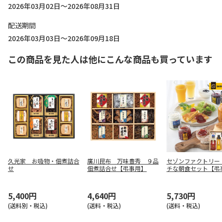
2026年03月02日～2026年08月31日
配送期間
2026年03月03日～2026年09月18日
この商品を見た人は他にこんな商品も買っています
久光家 お吸物・佃煮詰合
廣川昆布 万味豊秀 ９品
セゾンファクトリー
せ
佃煮詰合せ【弔事用】
チな朝食セット【弔
5,400円
4,640円
5,730円
(送料別・税込)
(送料・税込)
(送料・税込)