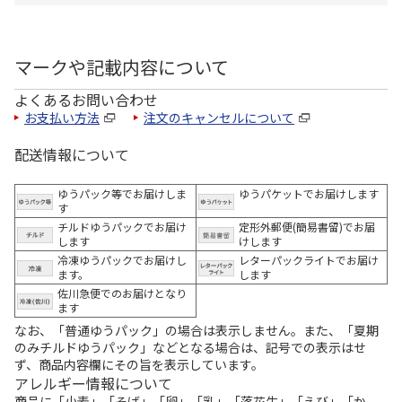
マークや記載内容について
よくあるお問い合わせ
お支払い方法
注文のキャンセルについて
配送情報について
ゆうパック等でお届けしま
ゆうパケットでお届けします
す
チルドゆうパックでお届け
定形外郵便(簡易書留)でお届
します
けします
冷凍ゆうパックでお届けし
レターパックライトでお届け
ます。
します
佐川急便でのお届けとなり
ます
なお、「普通ゆうパック」の場合は表示しません。また、「夏期
のみチルドゆうパック」などとなる場合は、記号での表示はせ
ず、商品内容欄にその旨を表示しています。
アレルギー情報について
商品に「小麦」「そば」「卵」「乳」「落花生」「えび」「か