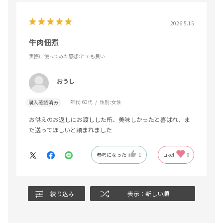
2026.5.15
牛肉佃煮
実際に使ってみた感想
:とても良い
おうし
年代:
60代
性別:
女性
購入確認済み
お供えのお返しにお渡しした所、美味しかったと喜ばれ、ま
た送ってほしいと頼まれました
参考になった
1
Like!
0
絞り込み
表示：新しい順