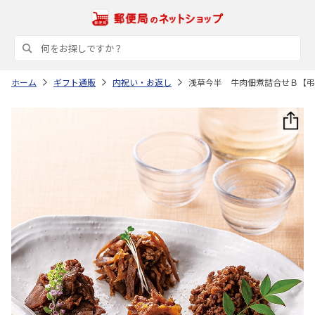
ホーム
ギフト通販
内祝い・お返し
浅草今半 牛肉佃煮詰合せＢ【弔