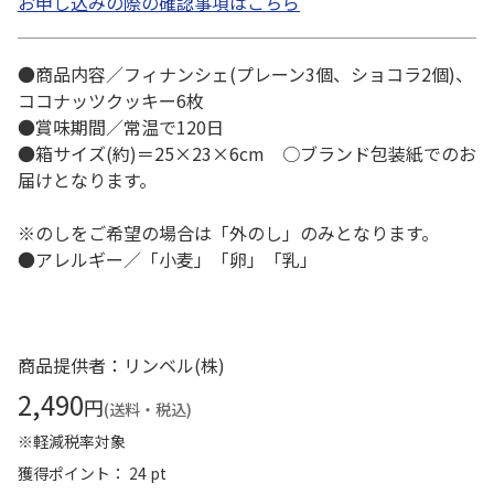
お申し込みの際の確認事項はこちら
●商品内容／フィナンシェ(プレーン3個、ショコラ2個)、
ココナッツクッキー6枚
●賞味期間／常温で120日
●箱サイズ(約)＝25×23×6cm ○ブランド包装紙でのお
届けとなります。
※のしをご希望の場合は「外のし」のみとなります。
●アレルギー／「小麦」「卵」「乳」
商品提供者：リンベル(株)
2,490
円
(送料・税込)
※軽減税率対象
獲得ポイント： 24 pt