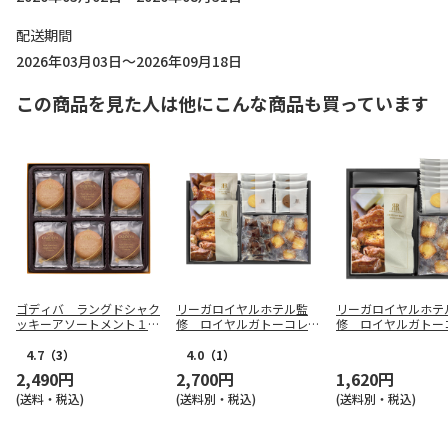
配送期間
2026年03月03日～2026年09月18日
この商品を見た人は他にこんな商品も買っています
ゴディバ ラングドシャク
リーガロイヤルホテル監
リーガロイヤルホテ
ッキーアソートメント１８
修 ロイヤルガトーコレク
修 ロイヤルガトー
枚入【弔事用】
ション
ション
4.7
（3）
4.0
（1）
2,490円
2,700円
1,620円
(送料・税込)
(送料別・税込)
(送料別・税込)