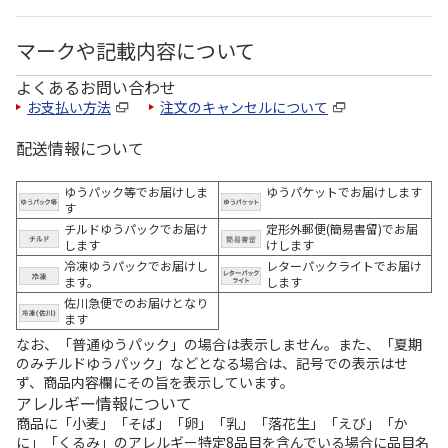
マークや記載内容について
よくあるお問い合わせ
お支払い方法
注文のキャンセルについて
配送情報について
ゆうパック等でお届けしま
ゆうパケットでお届けします
す
チルドゆうパックでお届け
定形外郵便(簡易書留)でお届
します
けします
冷凍ゆうパックでお届けし
レターパックライトでお届け
ます。
します
佐川急便でのお届けとなり
ます
なお、「普通ゆうパック」の場合は表示しません。また、「夏期
のみチルドゆうパック」などとなる場合は、記号での表示はせ
ず、商品内容欄にその旨を表示しています。
アレルギー情報について
商品に「小麦」「そば」「卵」「乳」「落花生」「えび」「か
に」「くるみ」のアレルギー特定8品目を含んでいる場合に品目名