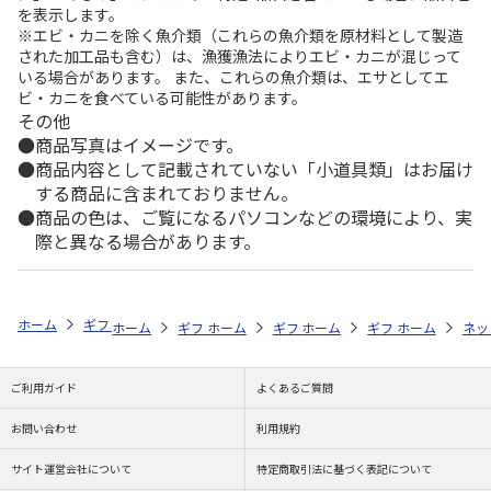
を表示します。
※エビ・カニを除く魚介類（これらの魚介類を原材料として製造
された加工品も含む）は、漁獲漁法によりエビ・カニが混じって
いる場合があります。 また、これらの魚介類は、エサとしてエ
ビ・カニを食べている可能性があります。
その他
商品写真はイメージです。
商品内容として記載されていない「小道具類」はお届け
する商品に含まれておりません。
商品の色は、ご覧になるパソコンなどの環境により、実
際と異なる場合があります。
ホーム
ギフト通販
内祝い・お返し
法要・香典返し
横浜ベイシェ
ホーム
ギフト通販
ホーム
内祝い・お返し
ギフト通販
ホーム
お祝い・贈りもの
ギフト通販
法要・香典返し
ホーム
お祝
ネッ
ご利用ガイド
よくあるご質問
お問い合わせ
利用規約
サイト運営会社について
特定商取引法に基づく表記について