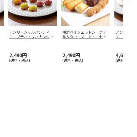
アンリ・シャルパンティ
横浜ベイシェラトン ホテ
アンリ・シ
エ プティ・フィナンシェ
ル＆タワーズ ガトーセレ
エ プティ
１６個入【慶
…
クションＡ
…
２４個入【
2,490円
2,490円
4,650円
(送料・税込)
(送料・税込)
(送料・税込)