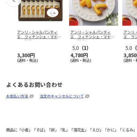
アンリ・シャルパンティ
アンリ・シャルパンティ
アンリ
エ フィナンシェ・マドレ
エ フィナンシェ・マドレ
エ ラ
ーヌ詰合せ
…
ーヌ詰合せ
…
ソート
5.0
（1）
5.0
（
3,300円
4,780円
3,85
(送料・税込)
(送料・税込)
(送料・
よくあるお問い合わせ
お支払い方法
注文のキャンセルについて
商品に「小麦」「そば」「卵」「乳」「落花生」「えび」「かに」「くるみ」