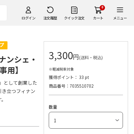
0
ログイン
注文履歴
クイック注文
カート
メニュー
3,300
円
ナンシェ・
(送料・税込)
事用】
※軽減税率対象
獲得ポイント： 33 pt
店」として創業した
商品番号
7035510702
引き立つフィナン
す。
数量