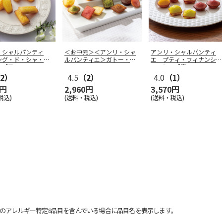
・シャルパンティ
＜お中元＞＜アンリ・シャ
アンリ・シャルパンティ
ング・ド・シャ・ア
ルパンティエ＞ガトー・キ
エ プティ・フィナンシェ
Ｍ【弔
…
ュイ・アソ
…
２０個入【慶
…
2）
4.5
（2）
4.0
（1）
0円
2,960円
3,570円
税込)
(送料・税込)
(送料・税込)
のアレルギー特定8品目を含んでいる場合に品目名を表示します。