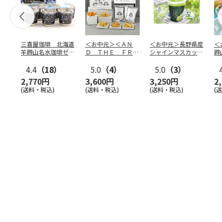
三喜屋珈琲 北海道
＜お中元＞＜ＡＮ
＜お中元＞長野県産
＜
羊蹄山名水珈琲ゼリ
Ｄ ＴＨＥ ＦＲＩ
シャインマスカット
蹄
ー詰合せ MCJ-AE
ＥＴ＞ドライフリッ
のゼリー
７
4.4
（18）
ト５種
5.0
（4）
…
5.0
（3）
2,770円
3,600円
3,250円
2
(送料・税込)
(送料・税込)
(送料・税込)
(