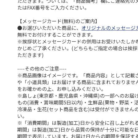
ただきます。ついては、「商品備考」欄にご連絡先の
たはFAX番号をご入力ください。
【メッセージカード(無料)のご案内】
●お選びいただいた商品に、
オリジナルのメッセージ
無料でお付けすることができます。
※挨拶状とメッセージカードの併用はお受けいたしか
かじめご了承ください。(どちらもご指定の場合は挨
ただきます)
----その他のご注意----
※商品画像はイメージです。「商品内容」として記載
や「小道具類」はお届けする商品に含まれておりませ
をお確かめの上、お申し込みください。
※島しょ(東京都・鹿児島県・沖縄県)の一部へのお届
もの(消費・賞味期間5日以内)・生鮮品(果物・野菜・
冷凍品・生花(セット商品を含む)は受付ができません
い。
※「消費期間」は製造(加工)日から安全に召し上がれ
期間」は製造(加工)日から品質の保持が十分に可能な
期間で表示しています。お届け日からの期間を保証す