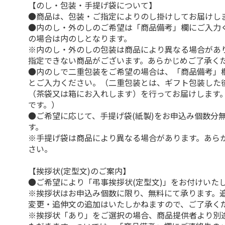
【のし・包装・手提げ袋について】
●商品は、包装・ご指定によりのし掛けしてお届けし
●内のし・外のしのご希望は「商品備考」欄にご入力
の場合は内のしとなります。
※内のし・外のしの包装は商品により異なる場合があ
指定できない商品がございます。あらかじめご了承く
●内のしで二重包装をご希望の場合は、「商品備考」
とご入力ください。（二重包装とは、ギフト包装した
（茶袋又は箱にお入れします）を行ってお届けします
です。）
●ご希望に応じて、手提げ袋(紙製)をお申込み個数分
す。
※手提げ袋は商品により異なる場合があります。あら
さい。
【挨拶状(定型文)のご案内】
●ご希望により「弔事挨拶状(定型文)」をお付けいた
※挨拶状はお申込み個数に限り、無料にて承ります。
変更・追伸文の追加はいたしかねますので、ご了承く
※挨拶状「あり」をご選択の場合、商品提供者より別