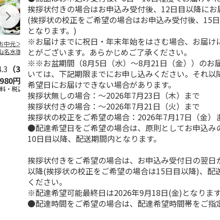
挨拶状付きの場合はお申込み受付後、12日目以降にお
(挨拶状の校正をご希望の場合はお申込み受付後、15
となります。)
※お届けまでに祝日・年末年始をはさむ場合、お届け
お中元＞北海道羊
＜お中元＞＜ひとと
＜お中元＞＜銀座千
バンホーテン
とがございます。あらかじめご了承ください。
山名水珈琲ゼリー
え＞３層デザートジ
疋屋＞銀座ゼリー９
コレートシロ
個
ュレパフェ～国産フ
個
ーション」
※※お盆期間（8月5日（水）～8月21日（金））のお
4.3
（3）
ルー
4.7
…
（10）
5.0
（5）
30g×21
…
いては、下記期限までにお申し込みください。それ以
,980円
2,980円
3,240円
4,980円
希望日にお届けできない場合があります。
送料・税込)
(送料・税込)
(送料・税込)
(送料・税込)
挨拶状無しの場合：～2026年7月23日（木）まで
挨拶状付きの場合：～2026年7月21日（火）まで
挨拶状の校正をご希望の場合：2026年7月17日（金）
●配達希望日をご希望の場合は、原則としてお申込み
10日目以降、配送期間内となります。
挨拶状付きをご希望の場合は、お申込み受付日の翌日か
以降(挨拶状の校正をご希望の場合は15日目以降)、配
ください。
※配達希望可能最終日は2026年9月18日(金)となりま
●配達時間をご希望の場合は、配達希望時間帯をご指