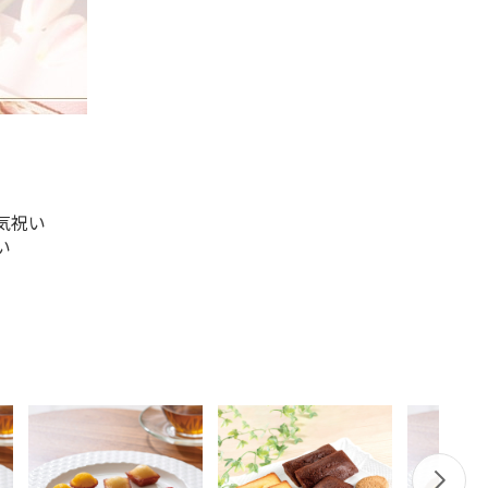
気祝い
い