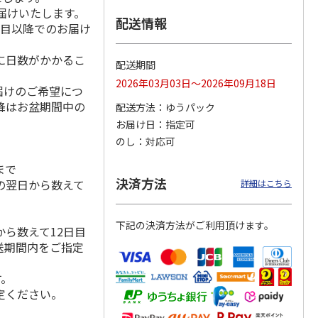
届けいたします。
配送情報
日目以降でのお届け
に日数がかかるこ
「チョ
＜沼津深海プリン工
【冷凍】三國シェフ
＜お中元＞＜ねんり
配送期間
ップポ
房＞プレーン・深海
推奨 2種のブリュレ
ん家＞夏限定 ひと
2026年03月03日～2026年09月18日
プリンセット
6個セット(クレー
…
くちバーム詰合せ
届けのご希望につ
5.0
（4）
４種
…
降はお盆期間中の
配送方法
ゆうパック
3,900円
4,320円
3,980円
お届け日
指定可
(送料・税込)
(送料・税込)
(送料・税込)
のし
対応可
まで
決済方法
の翌日から数えて
詳細はこちら
下記の決済方法がご利用頂けます。
ら数えて12日目
送期間内をご指定
す。
定ください。