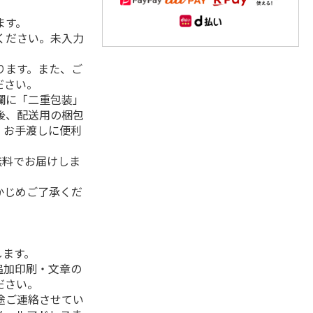
ます。
ください。未入力
ります。また、ご
ださい。
欄に「二重包装」
後、配送用の梱包
。お手渡しに便利
無料でお届けしま
かじめご了承くだ
します。
追加印刷・文章の
ださい。
途ご連絡させてい