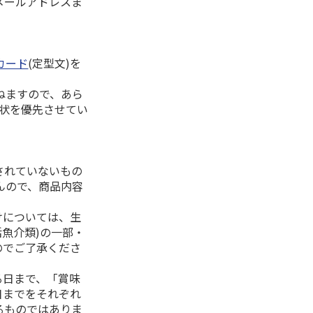
メールアドレスま
カード
(定型文)を
ねますので、あら
拶状を優先させてい
されていないもの
んので、商品内容
けについては、生
活魚介類)の一部・
のでご了承くださ
る日まで、「賞味
日までをそれぞれ
るものではありま