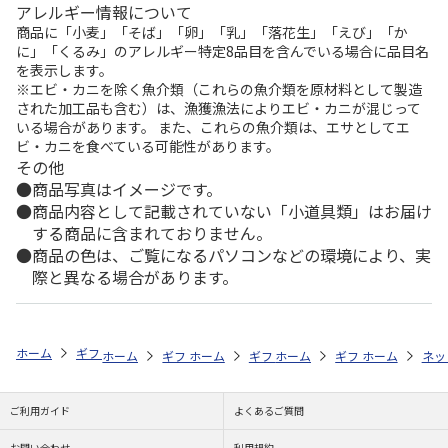
アレルギー情報について
商品に「小麦」「そば」「卵」「乳」「落花生」「えび」「か
に」「くるみ」のアレルギー特定8品目を含んでいる場合に品目名
を表示します。
※エビ・カニを除く魚介類（これらの魚介類を原材料として製造
された加工品も含む）は、漁獲漁法によりエビ・カニが混じって
いる場合があります。 また、これらの魚介類は、エサとしてエ
ビ・カニを食べている可能性があります。
その他
商品写真はイメージです。
商品内容として記載されていない「小道具類」はお届け
する商品に含まれておりません。
商品の色は、ご覧になるパソコンなどの環境により、実
際と異なる場合があります。
ホーム
ギフト通販
内祝い・お返し
法要・香典返し
選べるギフト
ホーム
ギフト通販
ホーム
内祝い・お返し
ギフト通販
ホーム
お祝い・贈りもの
ギフト通販
法要・香典返し
ホーム
お祝
ネッ
ご利用ガイド
よくあるご質問
お問い合わせ
利用規約