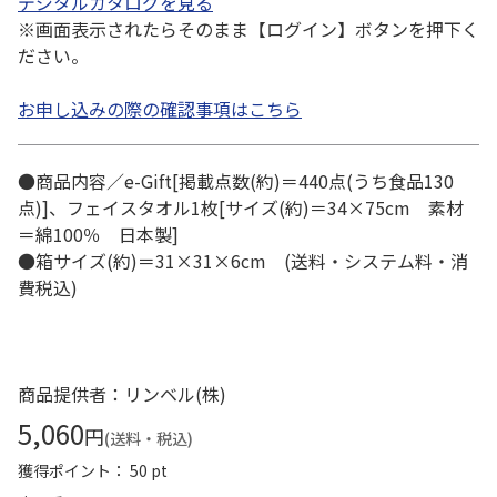
デジタルカタログを見る
※画面表示されたらそのまま【ログイン】ボタンを押下く
ださい。
お申し込みの際の確認事項はこちら
●商品内容／e-Gift[掲載点数(約)＝440点(うち食品130
点)]、フェイスタオル1枚[サイズ(約)＝34×75cm 素材
＝綿100％ 日本製]
●箱サイズ(約)＝31×31×6cm (送料・システム料・消
費税込)
商品提供者：リンベル(株)
5,060
円
(送料・税込)
獲得ポイント： 50 pt