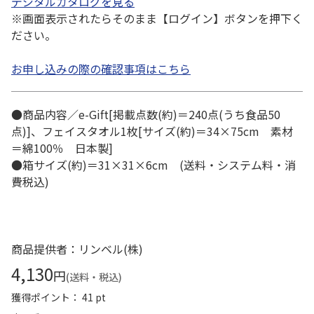
デジタルカタログを見る
※画面表示されたらそのまま【ログイン】ボタンを押下く
ださい。
お申し込みの際の確認事項はこちら
●商品内容／e-Gift[掲載点数(約)＝240点(うち食品50
点)]、フェイスタオル1枚[サイズ(約)＝34×75cm 素材
＝綿100％ 日本製]
●箱サイズ(約)＝31×31×6cm (送料・システム料・消
費税込)
商品提供者：リンベル(株)
4,130
円
(送料・税込)
獲得ポイント： 41 pt