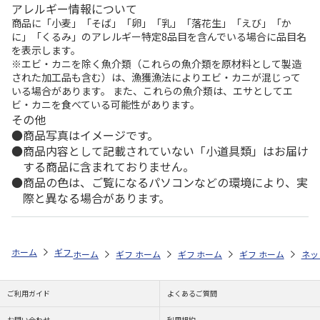
アレルギー情報について
商品に「小麦」「そば」「卵」「乳」「落花生」「えび」「か
に」「くるみ」のアレルギー特定8品目を含んでいる場合に品目名
を表示します。
※エビ・カニを除く魚介類（これらの魚介類を原材料として製造
された加工品も含む）は、漁獲漁法によりエビ・カニが混じって
いる場合があります。 また、これらの魚介類は、エサとしてエ
ビ・カニを食べている可能性があります。
その他
商品写真はイメージです。
商品内容として記載されていない「小道具類」はお届け
する商品に含まれておりません。
商品の色は、ご覧になるパソコンなどの環境により、実
際と異なる場合があります。
ホーム
ギフト通販
内祝い・お返し
法要・香典返し
選べるギフト
ホーム
ギフト通販
ホーム
内祝い・お返し
ギフト通販
ホーム
お祝い・贈りもの
ギフト通販
法要・香典返し
ホーム
お祝
ネッ
ご利用ガイド
よくあるご質問
お問い合わせ
利用規約