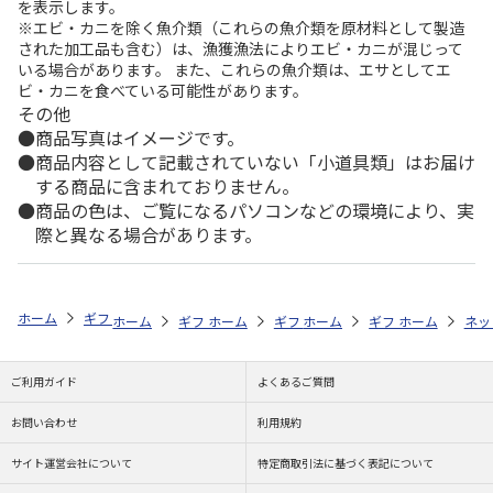
を表示します。
※エビ・カニを除く魚介類（これらの魚介類を原材料として製造
された加工品も含む）は、漁獲漁法によりエビ・カニが混じって
いる場合があります。 また、これらの魚介類は、エサとしてエ
ビ・カニを食べている可能性があります。
その他
商品写真はイメージです。
商品内容として記載されていない「小道具類」はお届け
する商品に含まれておりません。
商品の色は、ご覧になるパソコンなどの環境により、実
際と異なる場合があります。
ホーム
ギフト通販
内祝い・お返し
法要・香典返し
選べるギフト
ホーム
ギフト通販
ホーム
内祝い・お返し
ギフト通販
ホーム
お祝い・贈りもの
ギフト通販
法要・香典返し
ホーム
お祝
ネッ
ご利用ガイド
よくあるご質問
お問い合わせ
利用規約
サイト運営会社について
特定商取引法に基づく表記について