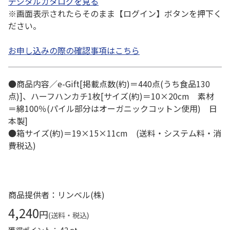
デジタルカタログを見る
※画面表示されたらそのまま【ログイン】ボタンを押下く
ださい。
お申し込みの際の確認事項はこちら
●商品内容／e-Gift[掲載点数(約)＝440点(うち食品130
点)]、ハーフハンカチ1枚[サイズ(約)＝10×20cm 素材
＝綿100％(パイル部分はオーガニックコットン使用) 日
本製]
●箱サイズ(約)＝19×15×11cm (送料・システム料・消
費税込)
商品提供者：リンベル(株)
4,240
円
(送料・税込)