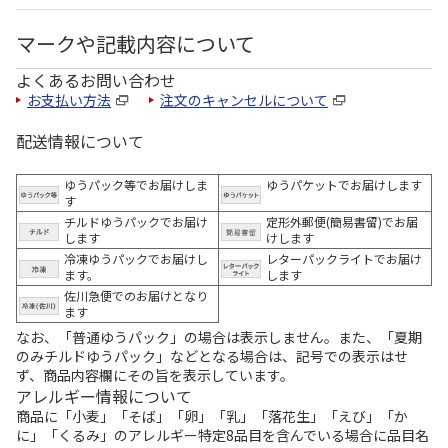
マークや記載内容について
よくあるお問い合わせ
お支払い方法
注文のキャンセルについて
配送情報について
ゆうパック等でお届けしま
ゆうパケットでお届けします
す
チルドゆうパックでお届け
定形外郵便(簡易書留)でお届
します
けします
冷凍ゆうパックでお届けし
レターパックライトでお届け
ます。
します
佐川急便でのお届けとなり
ます
なお、「普通ゆうパック」の場合は表示しません。また、「夏期
のみチルドゆうパック」などとなる場合は、記号での表示はせ
ず、商品内容欄にその旨を表示しています。
アレルギー情報について
商品に「小麦」「そば」「卵」「乳」「落花生」「えび」「か
に」「くるみ」のアレルギー特定8品目を含んでいる場合に品目名