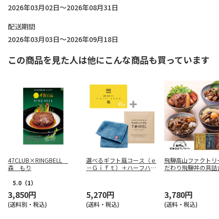
2026年03月02日～2026年08月31日
配送期間
2026年03月03日～2026年09月18日
この商品を見た人は他にこんな商品も買っています
47CLUB×RINGBELL
選べるギフト風コース（ｅ
飛騨高山ファクトリ
森 もり
－Ｇｉｆｔ）＋ハーフハン
だわり飛騨丼の具詰
カチ ブルー【弔事用】
【弔事用】
5.0
（1）
3,850円
5,270円
3,780円
(送料別・税込)
(送料・税込)
(送料・税込)