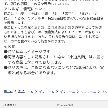
ず、商品内容欄にその旨を表示しています。
アレルギー情報について
商品に「小麦」「そば」「卵」「乳」「落花生」「えび」「か
に」「くるみ」のアレルギー特定8品目を含んでいる場合に品目名
を表示します。
※エビ・カニを除く魚介類（これらの魚介類を原材料として製造
された加工品も含む）は、漁獲漁法によりエビ・カニが混じって
いる場合があります。 また、これらの魚介類は、エサとしてエ
ビ・カニを食べている可能性があります。
その他
商品写真はイメージです。
商品内容として記載されていない「小道具類」はお届け
する商品に含まれておりません。
商品の色は、ご覧になるパソコンなどの環境により、実
際と異なる場合があります。
ホーム
ギフト通販
内祝い・お返し
法要・香典返し
選べるギフト
ホーム
ギフト通販
ホーム
内祝い・お返し
ギフト通販
ホーム
お祝い・贈りもの
ギフト通販
法要・香典返し
ホーム
お祝
ネッ
ご利用ガイド
よくあるご質問