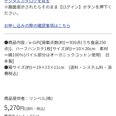
デジタルカタログを見る
※画面表示されたらそのまま【ログイン】ボタンを押下く
ださい。
お申し込みの際の確認事項はこちら
●商品内容／e-Gift[掲載点数(約)＝930点(うち食品250
点)]、ハーフハンカチ1枚[サイズ(約)＝10×20cm 素材
＝綿100％(パイル部分はオーガニックコットン使用) 日
本製]
●箱サイズ(約)＝19×15×11cm (送料・システム料・消
費税込)
商品提供者：リンベル(株)
5,270
円
(送料・税込)