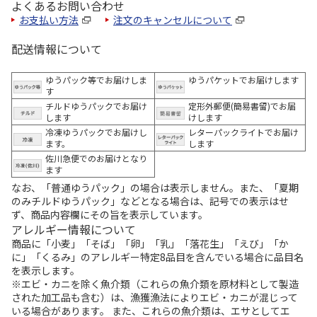
よくあるお問い合わせ
お支払い方法
注文のキャンセルについて
配送情報について
ゆうパック等でお届けしま
ゆうパケットでお届けします
す
チルドゆうパックでお届け
定形外郵便(簡易書留)でお届
します
けします
冷凍ゆうパックでお届けし
レターパックライトでお届け
ます。
します
佐川急便でのお届けとなり
ます
なお、「普通ゆうパック」の場合は表示しません。また、「夏期
のみチルドゆうパック」などとなる場合は、記号での表示はせ
ず、商品内容欄にその旨を表示しています。
アレルギー情報について
商品に「小麦」「そば」「卵」「乳」「落花生」「えび」「か
に」「くるみ」のアレルギー特定8品目を含んでいる場合に品目名
を表示します。
※エビ・カニを除く魚介類（これらの魚介類を原材料として製造
された加工品も含む）は、漁獲漁法によりエビ・カニが混じって
いる場合があります。 また、これらの魚介類は、エサとしてエ