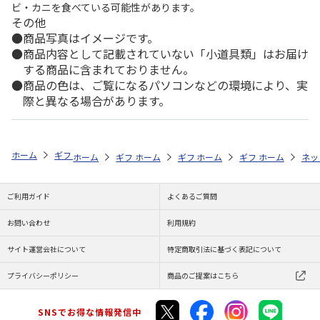
ビ・カニを食べている可能性があります。
その他
商品写真はイメージです。
商品内容として記載されていない「小道具類」はお届け
する商品に含まれておりません。
商品の色は、ご覧になるパソコンなどの環境により、実
際と異なる場合があります。
ホーム
ギフト通販
内祝い・お返し
法要・香典返し
選べるギフト
ホーム
ギフト通販
ホーム
内祝い・お返し
ギフト通販
ホーム
お祝い・贈りもの
ギフト通販
法要・香典返し
ホーム
お祝
ネッ
ご利用ガイド
よくあるご質問
お問い合わせ
利用規約
サイト運営会社について
特定商取引法に基づく表記について
プライバシーポリシー
商品のご提案はこちら
SNSでお得な情報発信中