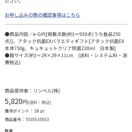
ださい。
お申し込みの際の確認事項はこちら
●商品内容／e-Gift[掲載点数(約)＝930点(うち食品250
点)]、アタック抗菌EXバラエティギフト[アタック抗菌EX
本体750g、キュキュットクリア除菌220ml 日本製]
●箱サイズ(約)＝29×29×11cm (送料・システム料・消
費税込)
商品提供者：リンベル(株)
5,820
円
(送料・税込)
獲得ポイント： 58 pt
商品番号
7035510553
数量