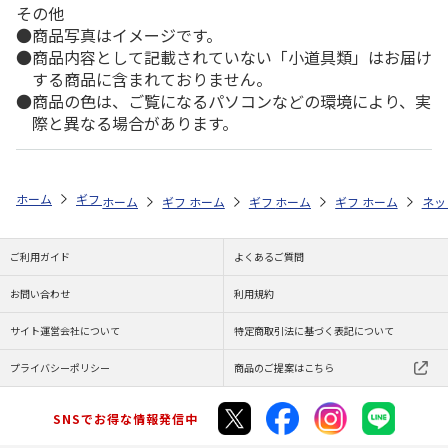
その他
商品写真はイメージです。
商品内容として記載されていない「小道具類」はお届け
する商品に含まれておりません。
商品の色は、ご覧になるパソコンなどの環境により、実
際と異なる場合があります。
ホーム
ギフト通販
内祝い・お返し
法要・香典返し
選べるギフト
ホーム
ギフト通販
ホーム
内祝い・お返し
ギフト通販
ホーム
お祝い・贈りもの
ギフト通販
法要・香典返し
ホーム
お祝
ネッ
ご利用ガイド
よくあるご質問
お問い合わせ
利用規約
サイト運営会社について
特定商取引法に基づく表記について
プライバシーポリシー
商品のご提案はこちら
SNSでお得な情報発信中