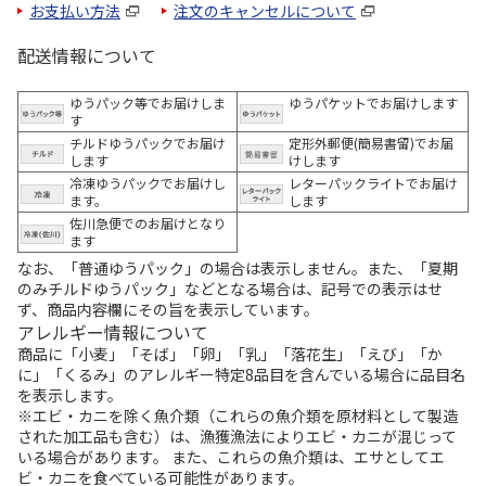
お支払い方法
注文のキャンセルについて
配送情報について
ゆうパック等でお届けしま
ゆうパケットでお届けします
す
チルドゆうパックでお届け
定形外郵便(簡易書留)でお届
します
けします
冷凍ゆうパックでお届けし
レターパックライトでお届け
ます。
します
佐川急便でのお届けとなり
ます
なお、「普通ゆうパック」の場合は表示しません。また、「夏期
のみチルドゆうパック」などとなる場合は、記号での表示はせ
ず、商品内容欄にその旨を表示しています。
アレルギー情報について
商品に「小麦」「そば」「卵」「乳」「落花生」「えび」「か
に」「くるみ」のアレルギー特定8品目を含んでいる場合に品目名
を表示します。
※エビ・カニを除く魚介類（これらの魚介類を原材料として製造
された加工品も含む）は、漁獲漁法によりエビ・カニが混じって
いる場合があります。 また、これらの魚介類は、エサとしてエ
ビ・カニを食べている可能性があります。