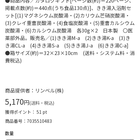
●商品内容／カタログギフト[ページ数(約)＝220ページ、
掲載点数(約)＝440点(うち食品130点)]、きき湯入浴剤セ
ット[(1)マグネシウム炭酸湯・(2)カリウム芒硝炭酸湯・
(3)クレイ重曹炭酸湯・(4)食塩炭酸湯・(5)重曹カルシウム
炭酸湯・(6)カルシウム炭酸湯 各30g×2 日本製 〇医
薬部外品。販売名／(1)きき湯M-a (2)きき湯K-a (3)き
き湯CL-a (4)きき湯S-a (5)きき湯J-a (6)きき湯C-a]
●箱サイズ(約)＝32×23×10cm (送料・システム料・消
費税込)
商品提供者：リンベル(株)
5,170
円
(送料・税込)
獲得ポイント： 51 pt
商品番号
7035510483
数量