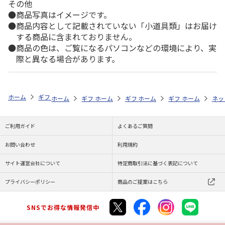
その他
商品写真はイメージです。
商品内容として記載されていない「小道具類」はお届け
する商品に含まれておりません。
商品の色は、ご覧になるパソコンなどの環境により、実
際と異なる場合があります。
ホーム
ギフト通販
内祝い・お返し
法要・香典返し
選べるギフト
ホーム
ギフト通販
ホーム
内祝い・お返し
ギフト通販
ホーム
お祝い・贈りもの
ギフト通販
法要・香典返し
ホーム
お祝
ネッ
ご利用ガイド
よくあるご質問
お問い合わせ
利用規約
サイト運営会社について
特定商取引法に基づく表記について
プライバシーポリシー
商品のご提案はこちら
SNSでお得な情報発信中