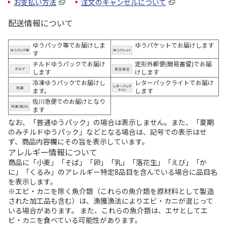
お支払い方法
注文のキャンセルについて
配送情報について
ゆうパック等でお届けしま
ゆうパケットでお届けします
す
チルドゆうパックでお届け
定形外郵便(簡易書留)でお届
します
けします
冷凍ゆうパックでお届けし
レターパックライトでお届け
ます。
します
佐川急便でのお届けとなり
ます
なお、「普通ゆうパック」の場合は表示しません。また、「夏期
のみチルドゆうパック」などとなる場合は、記号での表示はせ
ず、商品内容欄にその旨を表示しています。
アレルギー情報について
商品に「小麦」「そば」「卵」「乳」「落花生」「えび」「か
に」「くるみ」のアレルギー特定8品目を含んでいる場合に品目名
を表示します。
※エビ・カニを除く魚介類（これらの魚介類を原材料として製造
された加工品も含む）は、漁獲漁法によりエビ・カニが混じって
いる場合があります。 また、これらの魚介類は、エサとしてエ
ビ・カニを食べている可能性があります。