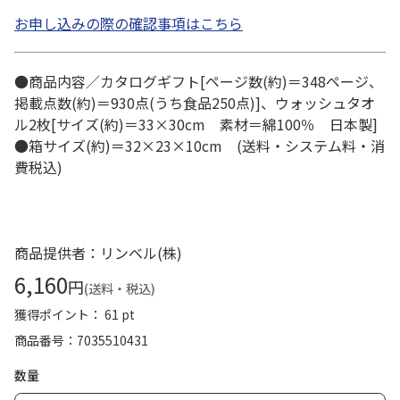
お申し込みの際の確認事項はこちら
●商品内容／カタログギフト[ページ数(約)＝348ページ、
掲載点数(約)＝930点(うち食品250点)]、ウォッシュタオ
ル2枚[サイズ(約)＝33×30cm 素材＝綿100％ 日本製]
●箱サイズ(約)＝32×23×10cm (送料・システム料・消
費税込)
商品提供者：リンベル(株)
6,160
円
(送料・税込)
獲得ポイント： 61 pt
商品番号
7035510431
数量