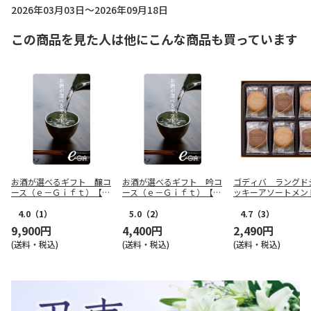
2026年03月03日～2026年09月18日
この商品を見た人は他にこんな商品も買っています
お酒が選べるギフト 醸コ
お酒が選べるギフト 吟コ
ゴディバ ラングド
ース（ｅ－Ｇｉｆｔ）【慶
ース（ｅ－Ｇｉｆｔ）【慶
ッキーアソートメン
事用】
事用】
枚入【弔事用】
4.0
（1）
5.0
（2）
4.7
（3）
9,900円
4,400円
2,490円
(送料・税込)
(送料・税込)
(送料・税込)