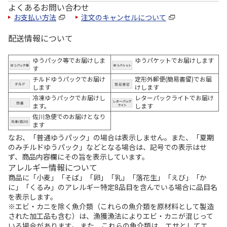
よくあるお問い合わせ
お支払い方法
注文のキャンセルについて
配送情報について
ゆうパック等でお届けしま
ゆうパケットでお届けします
す
チルドゆうパックでお届け
定形外郵便(簡易書留)でお届
します
けします
冷凍ゆうパックでお届けし
レターパックライトでお届け
ます。
します
佐川急便でのお届けとなり
ます
なお、「普通ゆうパック」の場合は表示しません。また、「夏期
のみチルドゆうパック」などとなる場合は、記号での表示はせ
ず、商品内容欄にその旨を表示しています。
アレルギー情報について
商品に「小麦」「そば」「卵」「乳」「落花生」「えび」「か
に」「くるみ」のアレルギー特定8品目を含んでいる場合に品目名
を表示します。
※エビ・カニを除く魚介類（これらの魚介類を原材料として製造
された加工品も含む）は、漁獲漁法によりエビ・カニが混じって
いる場合があります。 また、これらの魚介類は、エサとしてエ