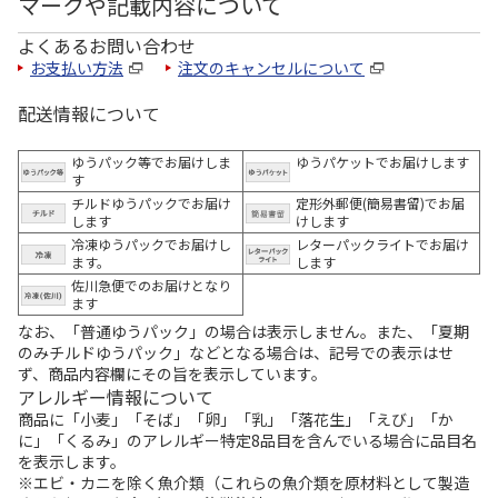
マークや記載内容について
よくあるお問い合わせ
お支払い方法
注文のキャンセルについて
配送情報について
ゆうパック等でお届けしま
ゆうパケットでお届けします
す
チルドゆうパックでお届け
定形外郵便(簡易書留)でお届
します
けします
冷凍ゆうパックでお届けし
レターパックライトでお届け
ます。
します
佐川急便でのお届けとなり
ます
なお、「普通ゆうパック」の場合は表示しません。また、「夏期
のみチルドゆうパック」などとなる場合は、記号での表示はせ
ず、商品内容欄にその旨を表示しています。
アレルギー情報について
商品に「小麦」「そば」「卵」「乳」「落花生」「えび」「か
に」「くるみ」のアレルギー特定8品目を含んでいる場合に品目名
を表示します。
※エビ・カニを除く魚介類（これらの魚介類を原材料として製造