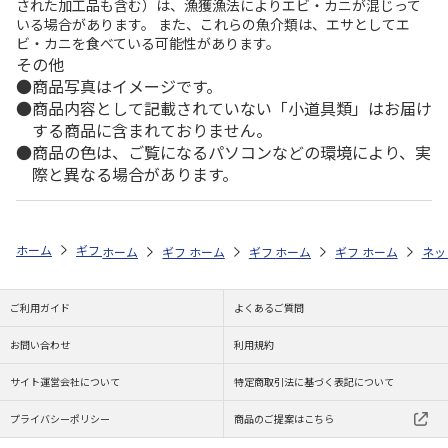
された加工品も含む）は、漁獲漁法によりエビ・カニが混じって
いる場合があります。 また、これらの魚介類は、エサとしてエ
ビ・カニを食べている可能性があります。
その他
商品写真はイメージです。
商品内容として記載されていない「小道具類」はお届け
する商品に含まれておりません。
商品の色は、ご覧になるパソコンなどの環境により、実
際と異なる場合があります。
ホーム
ギフト通販
内祝い・お返し
法要・香典返し
お酒が選べる
ホーム
ギフト通販
ホーム
内祝い・お返し
ギフト通販
ホーム
お祝い・贈りもの
ギフト通販
法要・香典返し
ホーム
商品
ネッ
ご利用ガイド
よくあるご質問
お問い合わせ
利用規約
サイト運営会社について
特定商取引法に基づく表記について
プライバシーポリシー
商品のご提案はこちら