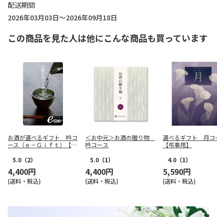
配送期間
2026年03月03日～2026年09月18日
この商品を見た人は他にこんな商品も買っています
お酒が選べるギフト 吟コ
＜お中元＞お酒の贈り物
選べるギフト 月コ
ース（ｅ－Ｇｉｆｔ）【慶
吟コース
【弔事用】
事用】
5.0
（2）
5.0
（1）
4.0
（1）
4,400円
4,400円
5,590円
(送料・税込)
(送料・税込)
(送料・税込)