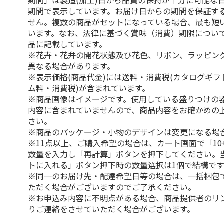
期間」は製造(加工)日から品質の保持が十分に可能な
期間で表示しています。お届け日からの期間を保証す
せん。複数の商品がセットになっている場合、最も短
います。なお、法律に基づく賞味（消費）期限につい
品に記載しています。
※花卉・花弁の開花状態及び花色、リボン、ラッピング
異なる場合があります。
※表示価格(商品代金)には送料・消費税(カタログギ
ム料・消費税)が含まれています。
※商品画像はイメージです。使用している盛りつけの
内容に含まれていませんので、商品内容をお確かめの
さい。
※商品のパッケージ・小物のデザインは変更になる場
※11点以上、ご購入希望の場合は、カート画面で「10
数量を入力し「再計算」ボタンを押下してください。
トに入れる」ボタン押下時の数量選択は1個で結構です
※同一のお届け先・配達希望日等の場合は、一括梱包
ただく場合がございますのでご了承ください。
※お申込み内容に不明点がある場合、商品提供者のリ
りご連絡をさせていただく場合がございます。