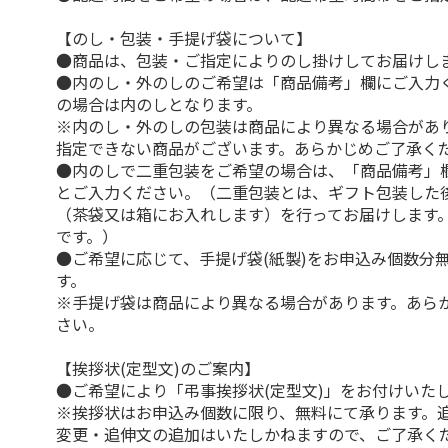
【のし・包装・手提げ袋について】
●商品は、包装・ご指定によりのし掛けしてお届けし
●内のし・外のしのご希望は「商品備考」欄にご入力
の場合は内のしとなります。
※内のし・外のしの包装は商品により異なる場合があ
指定できない商品がございます。あらかじめご了承く
●内のしで二重包装をご希望の場合は、「商品備考」
とご入力ください。（二重包装とは、ギフト包装した
（茶袋又は箱にお入れします）を行ってお届けします
です。）
●ご希望に応じて、手提げ袋(紙製)をお申込み個数分
す。
※手提げ袋は商品により異なる場合があります。あら
さい。
【挨拶状(定型文)のご案内】
●ご希望により「弔事挨拶状(定型文)」をお付けいた
※挨拶状はお申込み個数に限り、無料にて承ります。
変更・追伸文の追加はいたしかねますので、ご了承く