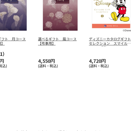
ギフト 月コース
選べるギフト 風コース
ディズニーカタログギフト
用】
【弔事用】
セレクション スマイル
コース【慶
…
1）
0円
4,550円
4,720円
税込)
(送料・税込)
(送料・税込)