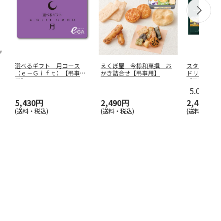
選べるギフト 月コース
えくぼ屋 今様和菓撰 お
スターバッ
（ｅ－Ｇｉｆｔ）【弔事
かき詰合せ【弔事用】
ドリップコ
用】
【弔事用】
5.0
（1）
5,430円
2,490円
2,490円
(送料・税込)
(送料・税込)
(送料・税込)