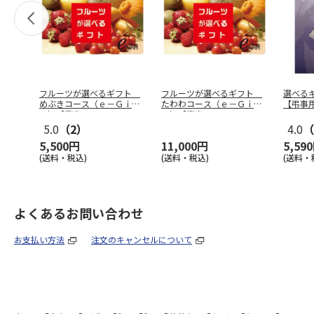
フルーツが選べるギフト
フルーツが選べるギフト
選べる
めぶきコース（ｅ－Ｇｉｆ
たわわコース（ｅ－Ｇｉｆ
【弔事
ｔ）【慶事
…
ｔ）【慶事
…
5.0
（2）
4.0
（
5,500円
11,000円
5,59
(送料・税込)
(送料・税込)
(送料・
よくあるお問い合わせ
お支払い方法
注文のキャンセルについて