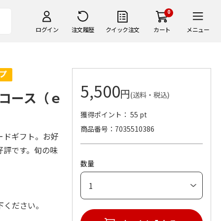
0
ログイン
注文履歴
クイック注文
カート
メニュー
5,500
円
コース（ｅ
(送料・税込)
獲得ポイント： 55 pt
商品番号
7035510386
ードギフト。お好
好評です。旬の味
数量
下ください。