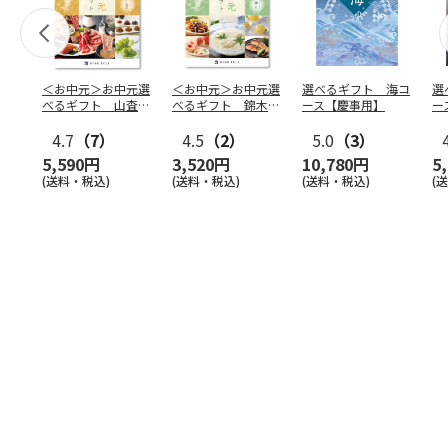
＜お中元＞お中元選
＜お中元＞お中元選
選べるギフト 海コ
選
べるギフト 山査子
べるギフト 錦木コ
ース【慶事用】
ー
コース
ース
4.7
（7）
4.5
（2）
5.0
（3）
5,590円
3,520円
10,780円
5
(送料・税込)
(送料・税込)
(送料・税込)
(