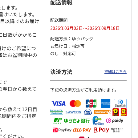
配送情報
たします。
届けいたします。
配送期間
日目以降でのお届け
 月コ
選べるギフト 山コ
選べるギフト 鳥コ
選べるギフト 花コ
2026年03月03日～2026年09月18日
】
ース【弔事用】
ース【慶事用】
ース【弔事用】
に日数がかかるこ
配送方法
ゆうパック
4.8
（4）
4.2
（6）
4.0
（3）
お届け日
指定可
届けのご希望につ
15,990円
3,520円
2,590円
のし
対応可
降はお盆期間中の
(送料・税込)
(送料・税込)
(送料・税込)
決済方法
詳細はこちら
まで
の翌日から数えて
下記の決済方法がご利用頂けます。
ら数えて12日目
送期間内をご指定
す。
定ください。