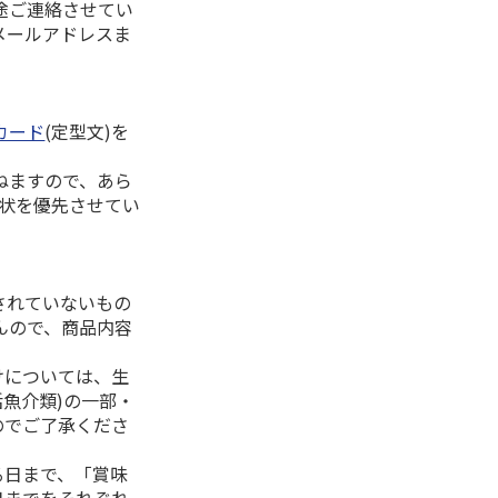
途ご連絡させてい
メールアドレスま
カード
(定型文)を
ねますので、あら
拶状を優先させてい
されていないもの
んので、商品内容
けについては、生
活魚介類)の一部・
のでご了承くださ
る日まで、「賞味