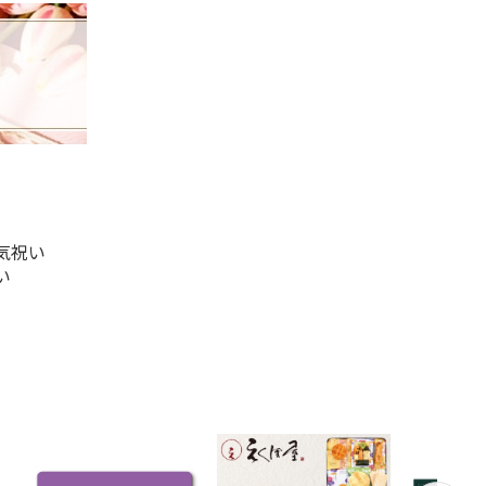
気祝い
い