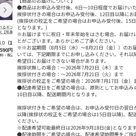
【商品のお届けについて】
●商品はお申込み受付後、6日～10日程度でお届けい
挨拶状付きの場合はお申込み受付後、12日目以降にお
(挨拶状の校正をご希望の場合はお申込み受付後、15
となります。)
べるギフト 月コ
＜お中元＞お中元選
選べるギフト 海コ
選べるギフト
ス【弔事用】
べるギフト 栴檀コ
ース【弔事用】
ース【慶事用
※お届けまでに祝日・年末年始をはさむ場合、お届け
ース
とがございます。あらかじめご了承ください。
4.0
（1）
5.0
（5）
4.4
（5）
5.0
（3）
※※お盆期間（8月5日（水）～8月21日（金））のお
,590円
10,780円
10,780円
5,590円
いては、下記期限までにお申し込みください。それ以
送料・税込)
(送料・税込)
(送料・税込)
(送料・税込)
希望日にお届けできない場合があります。
挨拶状無しの場合：～2026年7月23日（木）まで
挨拶状付きの場合：～2026年7月21日（火）まで
挨拶状の校正をご希望の場合：2026年7月17日（金）
●配達希望日をご希望の場合は、原則としてお申込み
10日目以降、配送期間内となります。
挨拶状付きをご希望の場合は、お申込み受付日の翌日か
以降(挨拶状の校正をご希望の場合は15日目以降)、配
ください。
※配達希望可能最終日は2026年9月18日(金)となりま
●配達時間をご希望の場合は、配達希望時間帯をご指