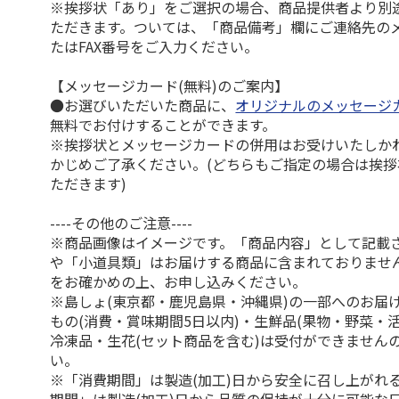
※挨拶状「あり」をご選択の場合、商品提供者より別
ただきます。ついては、「商品備考」欄にご連絡先の
たはFAX番号をご入力ください。
【メッセージカード(無料)のご案内】
●お選びいただいた商品に、
オリジナルのメッセージ
無料でお付けすることができます。
※挨拶状とメッセージカードの併用はお受けいたしか
かじめご了承ください。(どちらもご指定の場合は挨
ただきます)
----その他のご注意----
※商品画像はイメージです。「商品内容」として記載
や「小道具類」はお届けする商品に含まれておりませ
をお確かめの上、お申し込みください。
※島しょ(東京都・鹿児島県・沖縄県)の一部へのお届
もの(消費・賞味期間5日以内)・生鮮品(果物・野菜・
冷凍品・生花(セット商品を含む)は受付ができません
い。
※「消費期間」は製造(加工)日から安全に召し上がれ