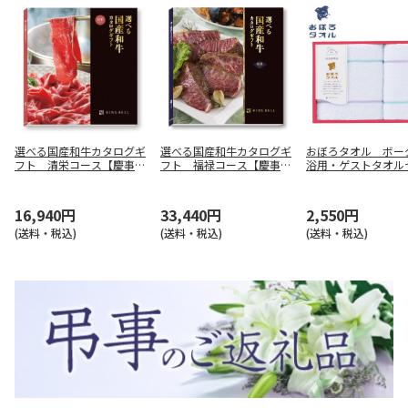
選べる国産和牛カタログギ
選べる国産和牛カタログギ
おぼろタオル ボ
フト 清栄コース【慶事
フト 福禄コース【慶事
浴用・ゲストタオル
用】
用】
Ａ ブルー【慶事用
16,940円
33,440円
2,550円
(送料・税込)
(送料・税込)
(送料・税込)