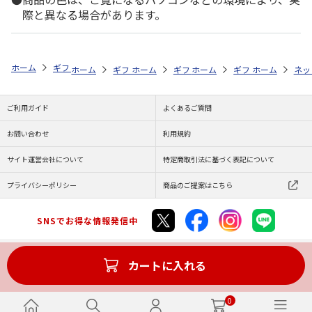
際と異なる場合があります。
ホーム
ギフト通販
内祝い・お返し
法要・香典返し
選べる国産和
ホーム
ギフト通販
ホーム
内祝い・お返し
ギフト通販
ホーム
お祝い・贈りもの
ギフト通販
法要・香典返し
ホーム
商品
ネッ
ご利用ガイド
よくあるご質問
お問い合わせ
利用規約
サイト運営会社について
特定商取引法に基づく表記について
プライバシーポリシー
商品のご提案はこちら
SNSでお得な情報発信中
カートに入れる
Copyright (C) JAPAN POST Co.,Ltd. All Rights Reserved.
0