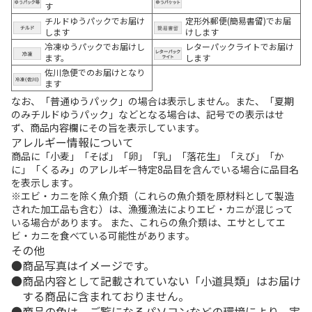
す
チルドゆうパックでお届け
定形外郵便(簡易書留)でお届
します
けします
冷凍ゆうパックでお届けし
レターパックライトでお届け
ます。
します
佐川急便でのお届けとなり
ます
なお、「普通ゆうパック」の場合は表示しません。また、「夏期
のみチルドゆうパック」などとなる場合は、記号での表示はせ
ず、商品内容欄にその旨を表示しています。
アレルギー情報について
商品に「小麦」「そば」「卵」「乳」「落花生」「えび」「か
に」「くるみ」のアレルギー特定8品目を含んでいる場合に品目名
を表示します。
※エビ・カニを除く魚介類（これらの魚介類を原材料として製造
された加工品も含む）は、漁獲漁法によりエビ・カニが混じって
いる場合があります。 また、これらの魚介類は、エサとしてエ
ビ・カニを食べている可能性があります。
その他
商品写真はイメージです。
商品内容として記載されていない「小道具類」はお届け
する商品に含まれておりません。
商品の色は、ご覧になるパソコンなどの環境により、実