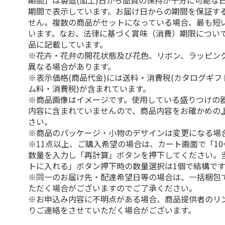
期間」は製造(加工)日から品質の保持が十分に可能な
期間で表示しています。お届け日からの期間を保証す
せん。複数の商品がセットになっている場合、最も短
います。なお、法律に基づく賞味（消費）期限につい
品に記載しています。
※花卉・花弁の開花状態及び花色、リボン、ラッピング
異なる場合があります。
※表示価格(商品代金)には送料・消費税(カタログギ
ム料・消費税)が含まれています。
※商品画像はイメージです。使用している盛りつけの
内容に含まれていませんので、商品内容をお確かめの
さい。
※商品のパッケージ・小物のデザインは変更になる場
※11点以上、ご購入希望の場合は、カート画面で「10
数量を入力し「再計算」ボタンを押下してください。
トに入れる」ボタン押下時の数量選択は1個で結構です
※同一のお届け先・配達希望日等の場合は、一括梱包
ただく場合がございますのでご了承ください。
※お申込み内容に不明点がある場合、商品提供者のリ
りご連絡をさせていただく場合がございます。