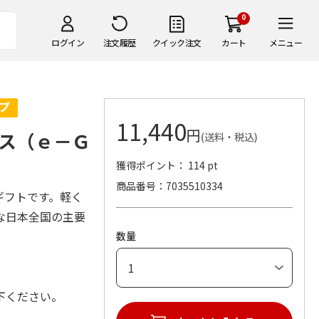
0
ログイン
注文履歴
クイック注文
カート
メニュー
11,440
円
ス（ｅ－Ｇ
(送料・税込)
獲得ポイント： 114 pt
商品番号
7035510334
ギフトです。軽く
な日本全国の主要
数量
下ください。