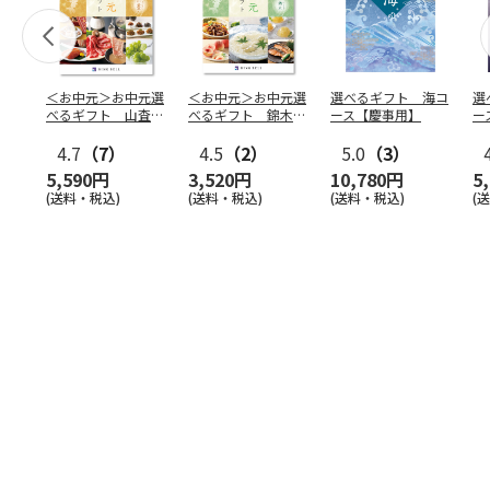
＜お中元＞お中元選
＜お中元＞お中元選
選べるギフト 海コ
選
べるギフト 山査子
べるギフト 錦木コ
ース【慶事用】
ー
コース
ース
4.7
（7）
4.5
（2）
5.0
（3）
5,590円
3,520円
10,780円
5
(送料・税込)
(送料・税込)
(送料・税込)
(