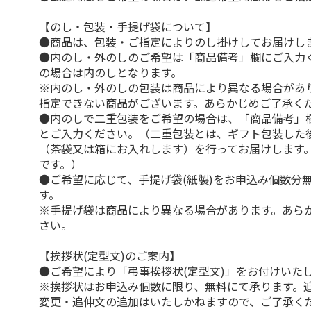
【のし・包装・手提げ袋について】
●商品は、包装・ご指定によりのし掛けしてお届けし
●内のし・外のしのご希望は「商品備考」欄にご入力
の場合は内のしとなります。
※内のし・外のしの包装は商品により異なる場合があ
指定できない商品がございます。あらかじめご了承く
●内のしで二重包装をご希望の場合は、「商品備考」
とご入力ください。（二重包装とは、ギフト包装した
（茶袋又は箱にお入れします）を行ってお届けします
です。）
●ご希望に応じて、手提げ袋(紙製)をお申込み個数分
す。
※手提げ袋は商品により異なる場合があります。あら
さい。
【挨拶状(定型文)のご案内】
●ご希望により「弔事挨拶状(定型文)」をお付けいた
※挨拶状はお申込み個数に限り、無料にて承ります。
変更・追伸文の追加はいたしかねますので、ご了承く