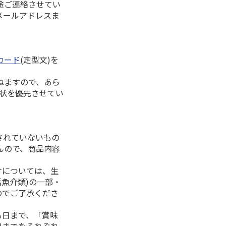
途ご連絡させてい
メールアドレスま
カード
(定型文)を
ねますので、あら
拶状を優先させてい
されていないもの
んので、商品内容
けについては、生
活魚介類)の一部・
のでご了承くださ
る日まで、「賞味