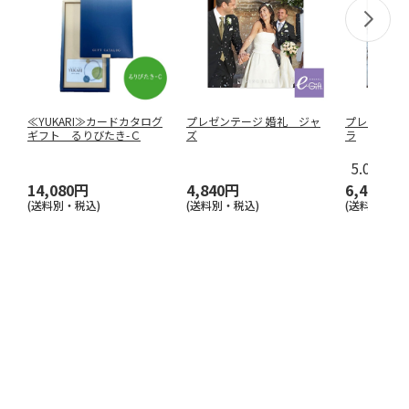
≪YUKARI≫カードカタログ
プレゼンテージ 婚礼 ジャ
プレゼンテー
ギフト るりびたき-Ｃ
ズ
ラ
5.0
（1）
14,080円
4,840円
6,490円
(送料別・税込)
(送料別・税込)
(送料別・税込