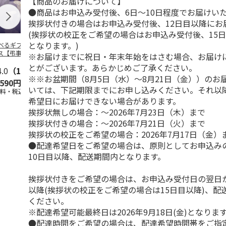
【商品のお届けについて】
●商品はお申込み受付後、6日～10日程度でお届けい
挨拶状付きの場合はお申込み受付後、12日目以降にお
(挨拶状の校正をご希望の場合はお申込み受付後、15
となります。)
べるギフト 月コ
＜お中元＞お中元選
選べるギフト 海コ
選べるギフト
ス【弔事用】
べるギフト 栴檀コ
ース【弔事用】
ース【慶事用
※お届けまでに祝日・年末年始をはさむ場合、お届け
ース
とがございます。あらかじめご了承ください。
4.0
（1）
5.0
（5）
4.4
（5）
5.0
（3）
※※お盆期間（8月5日（水）～8月21日（金））のお
,590円
10,780円
10,780円
5,590円
いては、下記期限までにお申し込みください。それ以
送料・税込)
(送料・税込)
(送料・税込)
(送料・税込)
希望日にお届けできない場合があります。
挨拶状無しの場合：～2026年7月23日（木）まで
挨拶状付きの場合：～2026年7月21日（火）まで
挨拶状の校正をご希望の場合：2026年7月17日（金）
●配達希望日をご希望の場合は、原則としてお申込み
10日目以降、配送期間内となります。
挨拶状付きをご希望の場合は、お申込み受付日の翌日か
以降(挨拶状の校正をご希望の場合は15日目以降)、配
ください。
※配達希望可能最終日は2026年9月18日(金)となりま
●配達時間をご希望の場合は、配達希望時間帯をご指