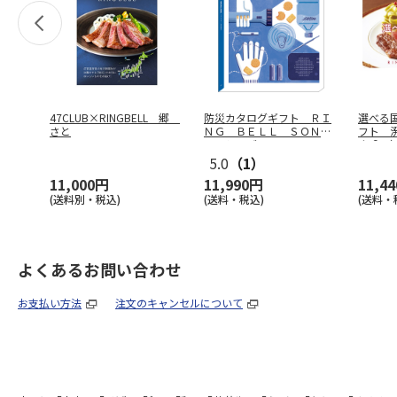
47CLUB×RINGBELL 郷
防災カタログギフト ＲＩ
選べる
さと
ＮＧ ＢＥＬＬ ＳＯＮＡ
フト 
Ｅ シーブ
…
ｉｆｔ
5.0
（1）
11,000円
11,990円
11,4
(送料別・税込)
(送料・税込)
(送料・
よくあるお問い合わせ
お支払い方法
注文のキャンセルについて