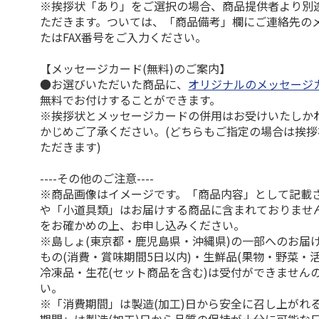
※挨拶状「あり」をご選択の場合、商品提供者より別
ただきます。ついては、「商品備考」欄にご連絡先の
たはFAX番号をご入力ください。
【メッセージカード(無料)のご案内】
●お選びいただいた商品に、
オリジナルのメッセージ
無料でお付けすることができます。
※挨拶状とメッセージカードの併用はお受けいたしか
かじめご了承ください。(どちらもご指定の場合は挨
ただきます)
----その他のご注意----
※商品画像はイメージです。「商品内容」として記載
や「小道具類」はお届けする商品に含まれておりませ
をお確かめの上、お申し込みください。
※島しょ(東京都・鹿児島県・沖縄県)の一部へのお届
もの(消費・賞味期間5日以内)・生鮮品(果物・野菜・
冷凍品・生花(セット商品を含む)は受付ができません
い。
※「消費期間」は製造(加工)日から安全に召し上がれ