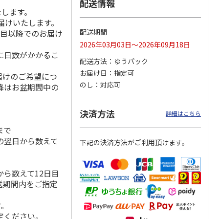
配送情報
たします。
届けいたします。
配送期間
日目以降でのお届け
 月コ
選べるギフト 山コ
選べるギフト 鳥コ
選べるギフト 花コ
2026年03月03日～2026年09月18日
】
ース【弔事用】
ース【慶事用】
ース【弔事用】
に日数がかかるこ
配送方法
ゆうパック
4.8
（4）
4.2
（6）
4.0
（3）
お届け日
指定可
届けのご希望につ
15,990円
3,520円
2,590円
のし
対応可
降はお盆期間中の
(送料・税込)
(送料・税込)
(送料・税込)
決済方法
詳細はこちら
まで
の翌日から数えて
下記の決済方法がご利用頂けます。
ら数えて12日目
送期間内をご指定
す。
定ください。