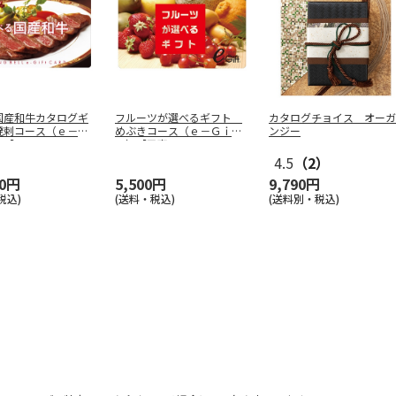
国産和牛カタログギ
フルーツが選べるギフト
カタログチョイス オーガ
溌剌コース（ｅ－Ｇ
めぶきコース（ｅ－Ｇｉｆ
ンジー
）【
…
ｔ）【弔事
…
4.5
（2）
40円
5,500円
9,790円
税込)
(送料・税込)
(送料別・税込)