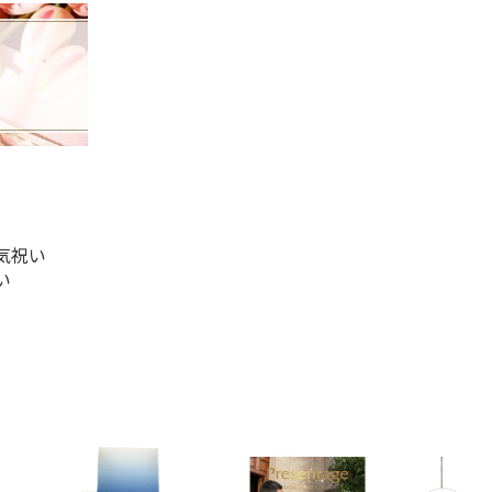
気祝い
い