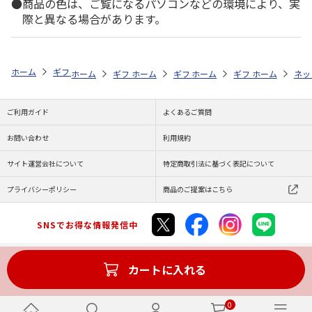
商品の色は、ご覧になるパソコンなどの環境により、実
際と異なる場合があります。
ホーム
ギフト通販
内祝い・お返し
法要・香典返し
選べる国産和
ホーム
ギフト通販
ホーム
内祝い・お返し
ギフト通販
ホーム
お祝い・贈りもの
ギフト通販
法要・香典返し
ホーム
お祝
ネッ
ご利用ガイド
よくあるご質問
お問い合わせ
利用規約
サイト運営会社について
特定商取引法に基づく表記について
プライバシーポリシー
商品のご提案はこちら
SNSでお得な情報発信中
カートに入れる
Copyright (C) JAPAN POST Co.,Ltd. All Rights Reserved.
0