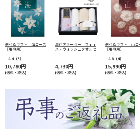
選べるギフト 海コース
瀬戸内テーラー フェィ
選べるギフト 山コ
【弔事用】
ス・ウォッシュタオルセッ
【弔事用】
ト【慶事用】
4.4
（5）
4.8
（4）
10,780円
4,730円
15,990円
(送料・税込)
(送料・税込)
(送料・税込)