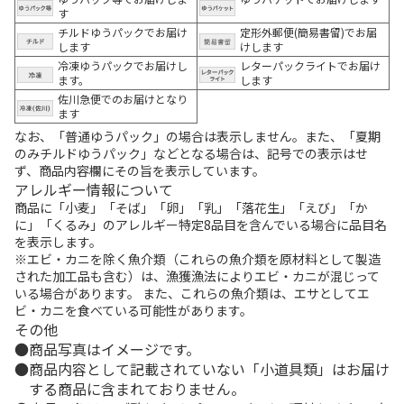
す
チルドゆうパックでお届け
定形外郵便(簡易書留)でお届
します
けします
冷凍ゆうパックでお届けし
レターパックライトでお届け
ます。
します
佐川急便でのお届けとなり
ます
なお、「普通ゆうパック」の場合は表示しません。また、「夏期
のみチルドゆうパック」などとなる場合は、記号での表示はせ
ず、商品内容欄にその旨を表示しています。
アレルギー情報について
商品に「小麦」「そば」「卵」「乳」「落花生」「えび」「か
に」「くるみ」のアレルギー特定8品目を含んでいる場合に品目名
を表示します。
※エビ・カニを除く魚介類（これらの魚介類を原材料として製造
された加工品も含む）は、漁獲漁法によりエビ・カニが混じって
いる場合があります。 また、これらの魚介類は、エサとしてエ
ビ・カニを食べている可能性があります。
その他
商品写真はイメージです。
商品内容として記載されていない「小道具類」はお届け
する商品に含まれておりません。