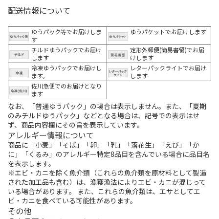
配送情報について
ゆうパック等でお届けしま
ゆうパケットでお届けします
す
チルドゆうパックでお届け
定形外郵便(簡易書留)でお届
します
けします
冷凍ゆうパックでお届けし
レターパックライトでお届け
ます。
します
佐川急便でのお届けとなり
ます
なお、「普通ゆうパック」の場合は表示しません。また、「夏期
のみチルドゆうパック」などとなる場合は、記号での表示はせ
ず、商品内容欄にその旨を表示しています。
アレルギー情報について
商品に「小麦」「そば」「卵」「乳」「落花生」「えび」「か
に」「くるみ」のアレルギー特定8品目を含んでいる場合に品目名
を表示します。
※エビ・カニを除く魚介類（これらの魚介類を原材料として製造
された加工品も含む）は、漁獲漁法によりエビ・カニが混じって
いる場合があります。 また、これらの魚介類は、エサとしてエ
ビ・カニを食べている可能性があります。
その他