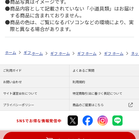
商品写真はイメージです。
商品内容として記載されていない「小道具類」はお届け
する商品に含まれておりません。
商品の色は、ご覧になるパソコンなどの環境により、実
際と異なる場合があります。
ホーム
ギフト通販
商品ジャンル
カタログギフト
防災カタログギ
ホーム
ギフト通販
ホーム
商品ジャンル
ギフト通販
ホーム
商品ジャンル
ギフト通販
カタログギフト
ホーム
商品
ネッ
名
ご利用ガイド
よくあるご質問
お問い合わせ
利用規約
サイト運営会社について
特定商取引法に基づく表記について
プライバシーポリシー
商品のご提案はこちら
SNSでお得な情報発信中