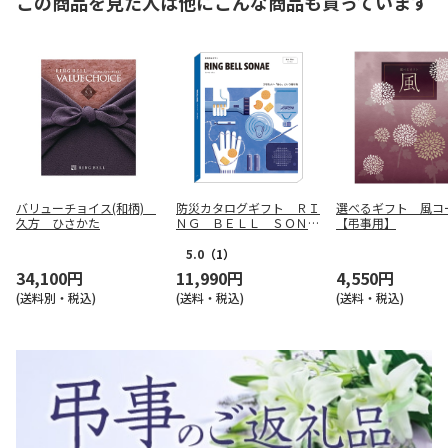
この商品を見た人は他にこんな商品も買っています
バリューチョイス(和柄)
防災カタログギフト ＲＩ
選べるギフト 風コ
久方 ひさかた
ＮＧ ＢＥＬＬ ＳＯＮＡ
【弔事用】
Ｅ シーブルー コース
【慶事用】
5.0
（1）
34,100円
11,990円
4,550円
(送料別・税込)
(送料・税込)
(送料・税込)