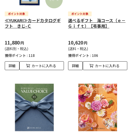
≪YUKARI≫カードカタログギ
選べるギフト 海コース（ｅ－
フト きじ-Ｃ
Ｇｉｆｔ）【弔事用】
11,880
10,620
円
円
(送料別・税込)
(送料・税込)
獲得ポイント :
118
獲得ポイント :
106
詳細
カートに入れる
詳細
カートに入れる