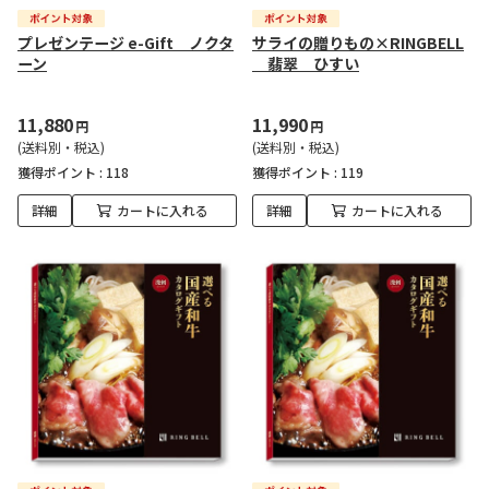
プレゼンテージ e-Gift ノクタ
サライの贈りもの×RINGBELL
ーン
翡翠 ひすい
11,880
11,990
円
円
(送料別・税込)
(送料別・税込)
獲得ポイント :
118
獲得ポイント :
119
詳細
カートに入れる
詳細
カートに入れる