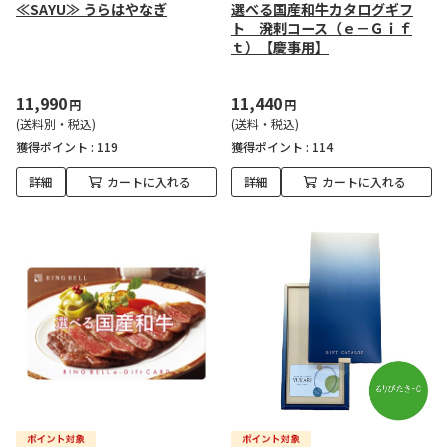
≪SAYU≫ うらはやなぎ
選べる国産和牛カタログギフ
ト 溌剌コース（ｅ－Ｇｉｆ
ｔ）【慶事用】
11,990
11,440
円
円
(送料別・税込)
(送料・税込)
獲得ポイント :
119
獲得ポイント :
114
詳細
カートに入れる
詳細
カートに入れる