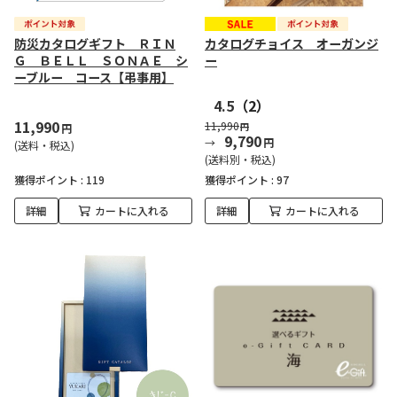
防災カタログギフト ＲＩＮ
カタログチョイス オーガンジ
Ｇ ＢＥＬＬ ＳＯＮＡＥ シ
ー
ーブルー コース【弔事用】
4.5
（2）
11,990
11,990
円
円
9,790
円
(送料・税込)
(送料別・税込)
獲得ポイント :
119
獲得ポイント :
97
詳細
カートに入れる
詳細
カートに入れる