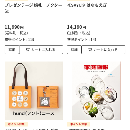
プレゼンテージ 婚礼 ノクター
≪SAYU≫ はなもえぎ
ン
11,990
14,190
円
円
(送料別・税込)
(送料別・税込)
獲得ポイント :
119
獲得ポイント :
141
詳細
カートに入れる
詳細
カートに入れる