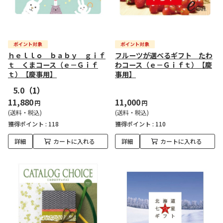
ｈｅｌｌｏ ｂａｂｙ ｇｉｆ
フルーツが選べるギフト たわ
ｔ くまコース（ｅ－Ｇｉｆ
わコース（ｅ－Ｇｉｆｔ）【慶
ｔ）【慶事用】
事用】
5.0
（1）
11,880
11,000
円
円
(送料・税込)
(送料・税込)
獲得ポイント :
118
獲得ポイント :
110
詳細
カートに入れる
詳細
カートに入れる