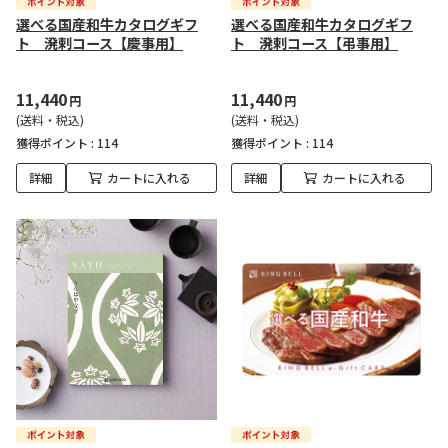
選べる国産和牛カタログギフ
選べる国産和牛カタログギフ
ト 溌剌コース【慶事用】
ト 溌剌コース【弔事用】
11,440
11,440
円
円
(送料・税込)
(送料・税込)
獲得ポイント :
114
獲得ポイント :
114
詳細
カートに入れる
詳細
カートに入れる