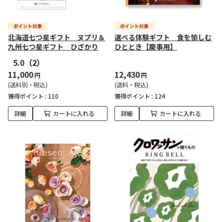
北海道七つ星ギフト ヌプリ＆
選べる体験ギフト 食を愉しむ
九州七つ星ギフト ひざかり
ひととき【慶事用】
5.0
（2）
11,000
12,430
円
円
(送料別・税込)
(送料・税込)
獲得ポイント :
110
獲得ポイント :
124
詳細
カートに入れる
詳細
カートに入れる