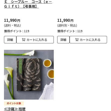
Ｅ シーブルー コース（ｅ－
Ｇｉｆｔ）【弔事用】
11,990
11,990
円
円
(送料・税込)
(送料別・税込)
獲得ポイント :
119
獲得ポイント :
119
詳細
カートに入れる
詳細
カートに入れる
≪沙羅≫ 桔梗