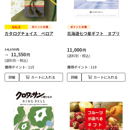
カタログチョイス ベロア
北海道七つ星ギフト ヌプリ
11,000
14,190
円
円
11,550
円
(送料別・税込)
(送料別・税込)
獲得ポイント :
115
獲得ポイント :
110
詳細
カートに入れる
詳細
カートに入れる