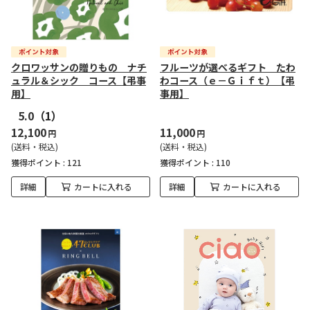
クロワッサンの贈りもの ナチ
フルーツが選べるギフト たわ
ュラル＆シック コース【弔事
わコース（ｅ－Ｇｉｆｔ）【弔
用】
事用】
5.0
（1）
12,100
11,000
円
円
(送料・税込)
(送料・税込)
獲得ポイント :
121
獲得ポイント :
110
詳細
カートに入れる
詳細
カートに入れる