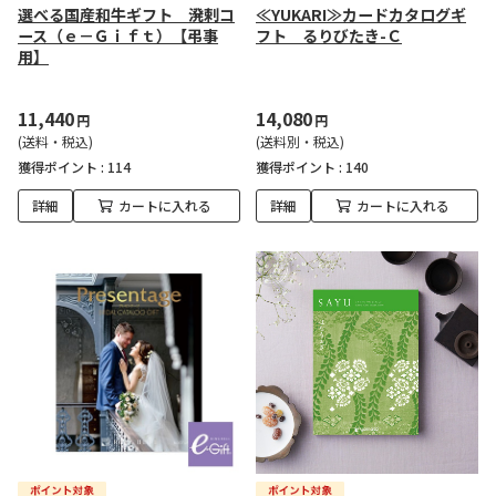
選べる国産和牛ギフト 溌剌コ
≪YUKARI≫カードカタログギ
ース（ｅ－Ｇｉｆｔ）【弔事
フト るりびたき-Ｃ
用】
11,440
14,080
円
円
(送料・税込)
(送料別・税込)
獲得ポイント :
114
獲得ポイント :
140
詳細
カートに入れる
詳細
カートに入れる