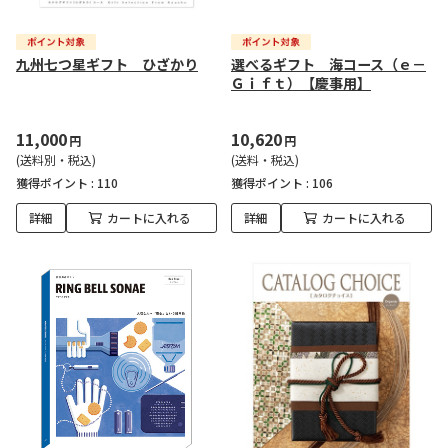
九州七つ星ギフト ひざかり
選べるギフト 海コース（ｅ－
Ｇｉｆｔ）【慶事用】
11,000
10,620
円
円
(送料別・税込)
(送料・税込)
獲得ポイント :
110
獲得ポイント :
106
詳細
カートに入れる
詳細
カートに入れる