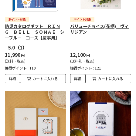
防災カタログギフト ＲＩＮ
バリューチョイス(花柄) ヴィ
Ｇ ＢＥＬＬ ＳＯＮＡＥ シ
リジアン
ーブルー コース【慶事用】
5.0
（1）
11,990
12,100
円
円
(送料・税込)
(送料別・税込)
獲得ポイント :
119
獲得ポイント :
121
詳細
カートに入れる
詳細
カートに入れる