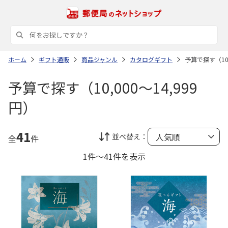
ホーム
ギフト通販
商品ジャンル
カタログギフト
予算で探す（10,
予算で探す（10,000～14,999
円）
41
並べ替え：
全
件
1件～41件を表示