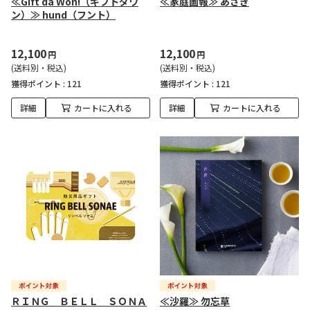
≪Gift da Won!（ギフトダワ
≪家庭画報≫ あさぎ
ン）≫ hund（フント）
12,100
12,100
円
円
(送料別・税込)
(送料別・税込)
獲得ポイント :
121
獲得ポイント :
121
詳細
カートに入れる
詳細
カートに入れる
ＲＩＮＧ ＢＥＬＬ ＳＯＮＡ
≪沙羅≫ 勿忘草