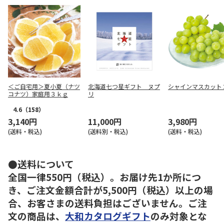
＜ご自宅用＞夏小夏（ナツ
北海道七つ星ギフト ヌプ
シャインマスカット
コナツ）家庭用３ｋｇ
リ
4.6
（158）
3,140円
11,000円
3,980円
(送料・税込)
(送料別・税込)
(送料・税込)
●送料について
全国一律550円（税込）。お届け先1か所につ
き、ご注文金額合計が5,500円（税込）以上の場
合、お客さまの送料負担はございません。ご注
文の商品は、
大和カタログギフト
のみ対象とな