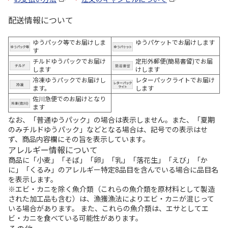
配送情報について
ゆうパック等でお届けしま
ゆうパケットでお届けします
す
チルドゆうパックでお届け
定形外郵便(簡易書留)でお届
します
けします
冷凍ゆうパックでお届けし
レターパックライトでお届け
ます。
します
佐川急便でのお届けとなり
ます
なお、「普通ゆうパック」の場合は表示しません。また、「夏期
のみチルドゆうパック」などとなる場合は、記号での表示はせ
ず、商品内容欄にその旨を表示しています。
アレルギー情報について
商品に「小麦」「そば」「卵」「乳」「落花生」「えび」「か
に」「くるみ」のアレルギー特定8品目を含んでいる場合に品目名
を表示します。
※エビ・カニを除く魚介類（これらの魚介類を原材料として製造
された加工品も含む）は、漁獲漁法によりエビ・カニが混じって
いる場合があります。 また、これらの魚介類は、エサとしてエ
ビ・カニを食べている可能性があります。