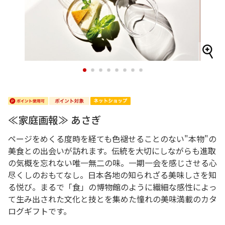
1
2
3
4
5
6
7
8
≪家庭画報≫ あさぎ
ページをめくる度時を経ても色褪せることのない"本物"の
美食との出会いが訪れます。伝統を大切にしながらも進取
の気概を忘れない唯一無二の味。一期一会を感じさせる心
尽くしのおもてなし。日本各地の知られざる美味しさを知
る悦び。まるで「食」の博物館のように繊細な感性によっ
て生み出された文化と技とを集めた憧れの美味満載のカタ
ログギフトです。