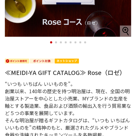
1
2
3
4
5
6
7
8
≪MEIDI-YA GIFT CATALOG≫ Rose（ロゼ）
“いつも いちばん いいものを”。
創業以来、140年の歴史を持つ明治屋は、現在、全国の明
治屋ストアーを中心とした小売業、MYブランドの生産を
軸とする製造業、食品および酒類の輸出入を行う貿易業な
ど５つの事業を展開しています。
そんな明治屋が贈るギフトカタログは、“いつも いちばん
いいものを”の精神のもと、厳選されたグルメやブランド
食器や洗練されたキッチンツールを多数掲載。