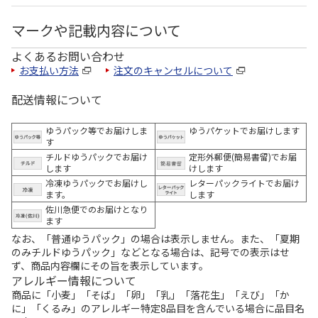
マークや記載内容について
よくあるお問い合わせ
お支払い方法
注文のキャンセルについて
配送情報について
ゆうパック等でお届けしま
ゆうパケットでお届けします
す
チルドゆうパックでお届け
定形外郵便(簡易書留)でお届
します
けします
冷凍ゆうパックでお届けし
レターパックライトでお届け
ます。
します
佐川急便でのお届けとなり
ます
なお、「普通ゆうパック」の場合は表示しません。また、「夏期
のみチルドゆうパック」などとなる場合は、記号での表示はせ
ず、商品内容欄にその旨を表示しています。
アレルギー情報について
商品に「小麦」「そば」「卵」「乳」「落花生」「えび」「か
に」「くるみ」のアレルギー特定8品目を含んでいる場合に品目名