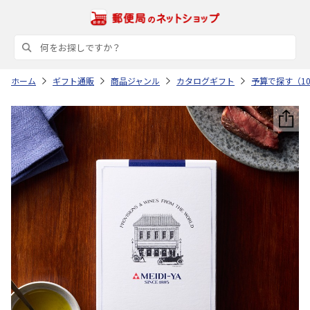
ホーム
ギフト通販
商品ジャンル
カタログギフト
予算で探す（10,