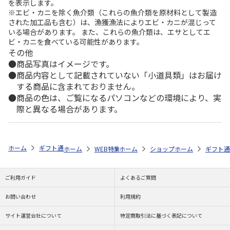
を表示します。
※エビ・カニを除く魚介類（これらの魚介類を原材料として製造
された加工品も含む）は、漁獲漁法によりエビ・カニが混じって
いる場合があります。 また、これらの魚介類は、エサとしてエ
ビ・カニを食べている可能性があります。
その他
商品写真はイメージです。
商品内容として記載されていない「小道具類」はお届け
する商品に含まれておりません。
商品の色は、ご覧になるパソコンなどの環境により、実
際と異なる場合があります。
ホーム
ギフト通販
商品ジャンル
カタログギフト
MEIDI-YA（明
ホーム
WEB特集
ホーム
非食品
ショップ一覧
選べるカタログギフト
ホーム
株式会社大
ギフト通
ご利用ガイド
よくあるご質問
お問い合わせ
利用規約
サイト運営会社について
特定商取引法に基づく表記について