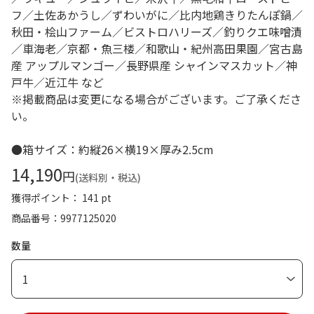
フ／土佐あかうし／ずわいがに／比内地鶏きりたんぽ鍋／
秋田・桧山ファーム／ビストロハリーズ／釣りクエ味噌漬
／車海老／京都・魚三楼／和歌山・紀州高田果園／宮古島
産 アップルマンゴー／長野県産 シャインマスカット／神
戸牛／近江牛 など
※掲載商品は変更になる場合がございます。ご了承くださ
い。
●箱サイズ：約縦26×横19×厚み2.5cm
14,190
円
(送料別・税込)
獲得ポイント： 141 pt
商品番号
9977125020
数量
1