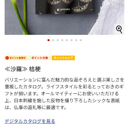
1
2
3
4
5
6
7
8
≪沙羅≫ 桔梗
バリエーションに富んだ魅力的な品ぞろえと選ぶ楽しさを
重視したカタログ。ライフスタイルを彩るとっておきのギ
フトが揃います。オールマイティーにお使いいただける
上、日本刺繍を施した反物を撮り下ろしたシックな表紙
は、仏事の返礼等に最適です。
デジタルカタログを見る