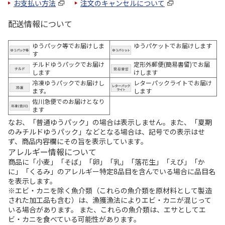
お支払い方法
注文のキャンセルについて
配送情報について
ゆうパック等でお届けしま
ゆうパケットでお届けします
す
チルドゆうパックでお届け
定形外郵便(簡易書留)でお届
します
けします
冷凍ゆうパックでお届けし
レターパックライトでお届け
ます。
します
佐川急便でのお届けとなり
ます
なお、「普通ゆうパック」の場合は表示しません。また、「夏期
のみチルドゆうパック」などとなる場合は、記号での表示はせ
ず、商品内容欄にその旨を表示しています。
アレルギー情報について
商品に「小麦」「そば」「卵」「乳」「落花生」「えび」「か
に」「くるみ」のアレルギー特定8品目を含んでいる場合に品目名
を表示します。
※エビ・カニを除く魚介類（これらの魚介類を原材料として製造
された加工品も含む）は、漁獲漁法によりエビ・カニが混じって
いる場合があります。 また、これらの魚介類は、エサとしてエ
ビ・カニを食べている可能性があります。