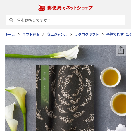
ホーム
ギフト通販
商品ジャンル
カタログギフト
予算で探す（10,