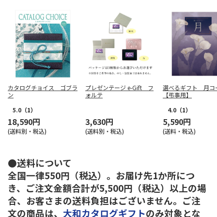
カタログチョイス ゴブラ
プレゼンテージ e-Gift フ
選べるギフト 月コ
ン
ォルテ
【弔事用】
5.0
（1）
4.0
（1）
18,590円
3,630円
5,590円
(送料別・税込)
(送料別・税込)
(送料・税込)
●送料について
全国一律550円（税込）。お届け先1か所につ
き、ご注文金額合計が5,500円（税込）以上の場
合、お客さまの送料負担はございません。ご注
文の商品は、
大和カタログギフト
のみ対象とな