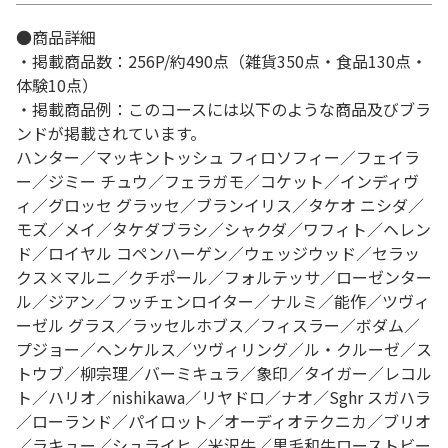
●商品詳細
・掲載商品数：256P/約490点（雑貨350点・食品130点・
体験10点）
・掲載商品例：このコースには以下のような商品及びブラ
ンドが掲載されています。
ハンター／マッキントッシュ フィロソフィー／フェイラ
ー／ジミー チュウ／フェラガモ／コケット／インディヴ
ィ／グロッセ グラッセ／ブランイリス／タケオ ニシダ／
モズ／メイ／タケダブラシ／シャクダ／ワフィト／ヘレン
ド／ロイヤル コペンハーゲン／ウェッジウッド／セラッ
クス×マルニ／クチポール／フォルテッサ／ローゼンター
ル／ジアン／フッチェンロイター／ナルミ／能作／ツヴィ
ーゼル グラス／ラッセルホブス／フィスラー／ボダム／
プジョー／ヘンケルス／ツヴィリング／ル・クルーゼ／ス
トウブ／柳宗理／バーミキュラ／象印／タイガー／レコル
ト／ハリオ／nishikawa／リヤドロ／ナオ／Sghr スガハラ
／ローランド／パイロット／オーディオテクニカ／ブリオ
／ラキュー／シュライヒ／米沢牛／黒毛和牛ローストビー