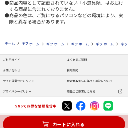
商品内容として記載されていない「小道具類」はお届け
する商品に含まれておりません。
商品の色は、ご覧になるパソコンなどの環境により、実
際と異なる場合があります。
ホーム
ギフト通販
内祝い・お返し
法要・香典返し
選べるギフト
ホーム
ギフト通販
ホーム
内祝い・お返し
ギフト通販
ホーム
お祝い・贈りもの
ギフト通販
法要・香典返し
ホーム
お祝
ネッ
ご利用ガイド
よくあるご質問
お問い合わせ
利用規約
サイト運営会社について
特定商取引法に基づく表記について
プライバシーポリシー
商品のご提案はこちら
SNSでお得な情報発信中
カートに入れる