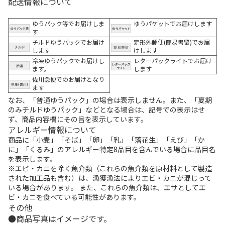
配送情報について
ゆうパック等でお届けしま
ゆうパケットでお届けします
す
チルドゆうパックでお届け
定形外郵便(簡易書留)でお届
します
けします
冷凍ゆうパックでお届けし
レターパックライトでお届け
ます。
します
佐川急便でのお届けとなり
ます
なお、「普通ゆうパック」の場合は表示しません。また、「夏期
のみチルドゆうパック」などとなる場合は、記号での表示はせ
ず、商品内容欄にその旨を表示しています。
アレルギー情報について
商品に「小麦」「そば」「卵」「乳」「落花生」「えび」「か
に」「くるみ」のアレルギー特定8品目を含んでいる場合に品目名
を表示します。
※エビ・カニを除く魚介類（これらの魚介類を原材料として製造
された加工品も含む）は、漁獲漁法によりエビ・カニが混じって
いる場合があります。 また、これらの魚介類は、エサとしてエ
ビ・カニを食べている可能性があります。
その他
商品写真はイメージです。