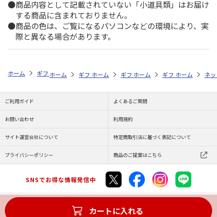
商品内容として記載されていない「小道具類」はお届け
する商品に含まれておりません。
商品の色は、ご覧になるパソコンなどの環境により、実
際と異なる場合があります。
ホーム
ギフト通販
内祝い・お返し
法要・香典返し
選べるギフト
ホーム
ギフト通販
ホーム
内祝い・お返し
ギフト通販
ホーム
お祝い・贈りもの
ギフト通販
法要・香典返し
ホーム
お祝
ネッ
ご利用ガイド
よくあるご質問
お問い合わせ
利用規約
サイト運営会社について
特定商取引法に基づく表記について
プライバシーポリシー
商品のご提案はこちら
SNSでお得な情報発信中
カートに入れる