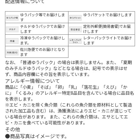
配送情報について
ゆうパック等でお届けしま
ゆうパケットでお届けします
す
チルドゆうパックでお届け
定形外郵便(簡易書留)でお届
します
けします
冷凍ゆうパックでお届けし
レターパックライトでお届け
ます。
します
佐川急便でのお届けとなり
ます
なお、「普通ゆうパック」の場合は表示しません。また、「夏期
のみチルドゆうパック」などとなる場合は、記号での表示はせ
ず、商品内容欄にその旨を表示しています。
アレルギー情報について
商品に「小麦」「そば」「卵」「乳」「落花生」「えび」「か
に」「くるみ」のアレルギー特定8品目を含んでいる場合に品目名
を表示します。
※エビ・カニを除く魚介類（これらの魚介類を原材料として製造
された加工品も含む）は、漁獲漁法によりエビ・カニが混じって
いる場合があります。 また、これらの魚介類は、エサとしてエ
ビ・カニを食べている可能性があります。
その他
商品写真はイメージです。